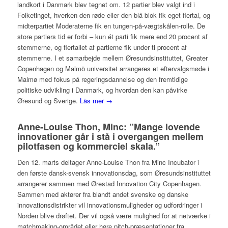
landkort i Danmark blev tegnet om. 12 partier blev valgt ind i
Folketinget, hverken den røde eller den blå blok fik eget flertal, og
midterpartiet Moderaterne fik en tungen-på-vægtskålen-rolle. De
store partiers tid er forbi – kun ét parti fik mere end 20 procent af
stemmerne, og flertallet af partierne fik under ti procent af
stemmerne. I et samarbejde mellem Øresundsinstituttet, Greater
Copenhagen og Malmö universitet arrangeres et eftervalgsmøde i
Malmø med fokus på regeringsdannelse og den fremtidige
politiske udvikling i Danmark, og hvordan den kan påvirke
Øresund og Sverige.
Läs mer →
Anne-Louise Thon, Minc: ”Mange lovende
innovationer går i stå i overgangen mellem
pilotfasen og kommerciel skala.”
Den 12. marts deltager Anne-Louise Thon fra Minc Incubator i
den første dansk-svensk innovationsdag, som Øresundsinstituttet
arrangerer sammen med Ørestad Innovation City Copenhagen.
Sammen med aktører fra blandt andet svenske og danske
innovationsdistrikter vil innovationsmuligheder og udfordringer i
Norden blive drøftet. Der vil også være mulighed for at netværke i
matchmaking-området eller høre pitch-præsentationer fra