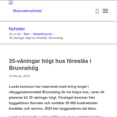
Nyheder
Du er her:
Start
/
NewsØresund
/
35-våningar högt hus föreslås i Brunnshög
35-våningar högt hus föreslås i
Brunnshög
16 februar, 2018
Lunds kommun har reserverat mark kring torget i
utbyggnadsområdet Brunnshög för tre högre hus, varav ett
planeras bli 35 våningar högt. Förslaget kommer från
byggaktören Serneke och omfattar 50 000 kvadratmeter
bostäder och service. 2023 kan byggnaderna stå klara.
I veckan beslutade Lunds politiker om en ny markreservation i