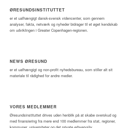
ØRESUNDSINSTITUTTET
er et uafhængigt dansk-svensk videncenter, som gennem
analyser, fakta, netværk og nyheder bidrager til et øget kendskab
om udviklingen i Greater Copenhagen-regionen.
NEWS ØRESUND
er et uafhængigt og non-profit nyhedsbureau, som stiller alt sit
materiale til rådighed for andre medier.
VORES MEDLEMMER
Øresundsinstituttet drives uden henblik på at skabe overskud og
med finansiering fra mere end 100 medlemmer fra stat, regioner,
kommuner, universiteter og det private erhvervsliv.