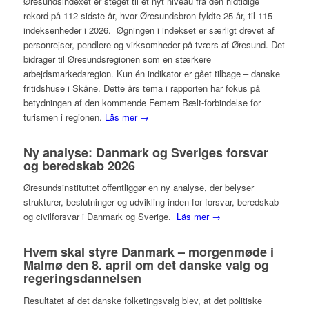
Øresundsindexet er steget til et nyt niveau fra den hidtidige
rekord på 112 sidste år, hvor Øresundsbron fyldte 25 år, til 115
indeksenheder i 2026. Øgningen i indekset er særligt drevet af
personrejser, pendlere og virksomheder på tværs af Øresund. Det
bidrager til Øresundsregionen som en stærkere
arbejdsmarkedsregion. Kun én indikator er gået tilbage – danske
fritidshuse i Skåne. Dette års tema i rapporten har fokus på
betydningen af den kommende Femern Bælt-forbindelse for
turismen i regionen.
Läs mer →
Ny analyse: Danmark og Sveriges forsvar
og beredskab 2026
Øresundsinstituttet offentliggør en ny analyse, der belyser
strukturer, beslutninger og udvikling inden for forsvar, beredskab
og civilforsvar i Danmark og Sverige.
Läs mer →
Hvem skal styre Danmark – morgenmøde i
Malmø den 8. april om det danske valg og
regeringsdannelsen
Resultatet af det danske folketingsvalg blev, at det politiske