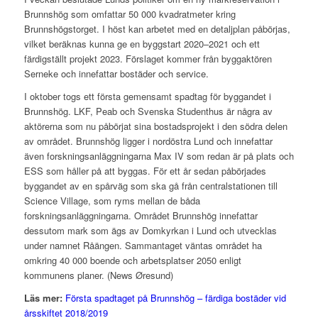
Brunnshög som omfattar 50 000 kvadratmeter kring
Brunnshögstorget. I höst kan arbetet med en detaljplan påbörjas,
vilket beräknas kunna ge en byggstart 2020–2021 och ett
färdigställt projekt 2023. Förslaget kommer från byggaktören
Serneke och innefattar bostäder och service.
I oktober togs ett första gemensamt spadtag för byggandet i
Brunnshög. LKF, Peab och Svenska Studenthus är några av
aktörerna som nu påbörjat sina bostadsprojekt i den södra delen
av området. Brunnshög ligger i nordöstra Lund och innefattar
även forskningsanläggningarna Max IV som redan är på plats och
ESS som håller på att byggas. För ett år sedan påbörjades
byggandet av en spårväg som ska gå från centralstationen till
Science Village, som ryms mellan de båda
forskningsanläggningarna. Området Brunnshög innefattar
dessutom mark som ägs av Domkyrkan i Lund och utvecklas
under namnet Råängen. Sammantaget väntas området ha
omkring 40 000 boende och arbetsplatser 2050 enligt
kommunens planer. (News Øresund)
Läs mer:
Första spadtaget på Brunnshög – färdiga bostäder vid
årsskiftet 2018/2019