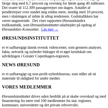
færge steg med 6,7 procent og oversteg for første gang 40 millioner.
Det svarer til 112.309 passagerrejser om dagen. Antallet af
pendlerrejser over sundet steg endnu mere, nemlig med 10 procent,
men i slutningen af sidste år aftog tendensen. Godstrafikken har
været stagnerende. Det viser rapporten Øresundsindex
trafikstatistik, som Øresundsinstituttet udarbejder på opdrag af
Øresundsbro Konsortiet.
Läs mer →
ØRESUNDSINSTITUTTET
er et uafhængigt dansk-svensk videncenter, som gennem analyser,
fakta, netværk og nyheder bidrager til et øget kendskab om
udviklingen i Greater Copenhagen-regionen.
NEWS ØRESUND
er et uafhængigt og non-profit nyhedsbureau, som stiller alt sit
materiale til rådighed for andre medier.
VORES MEDLEMMER
Øresundsinstituttet drives uden henblik på at skabe overskud og med
finansiering fra mere end 100 medlemmer fra stat, regioner,
kommuner, universiteter og det private erhvervsliv.