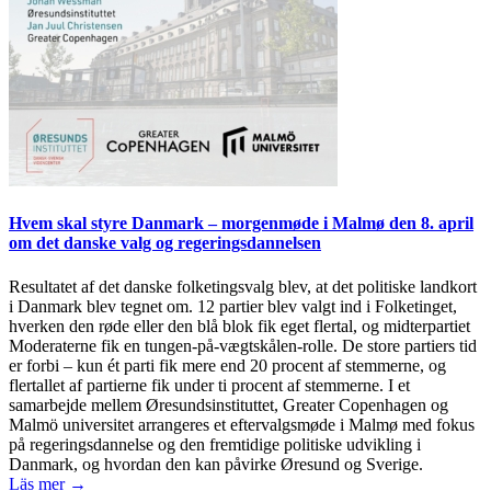
Hvem skal styre Danmark – morgenmøde i Malmø den 8. april
om det danske valg og regeringsdannelsen
Resultatet af det danske folketingsvalg blev, at det politiske landkort
i Danmark blev tegnet om. 12 partier blev valgt ind i Folketinget,
hverken den røde eller den blå blok fik eget flertal, og midterpartiet
Moderaterne fik en tungen-på-vægtskålen-rolle. De store partiers tid
er forbi – kun ét parti fik mere end 20 procent af stemmerne, og
flertallet af partierne fik under ti procent af stemmerne. I et
samarbejde mellem Øresundsinstituttet, Greater Copenhagen og
Malmö universitet arrangeres et eftervalgsmøde i Malmø med fokus
på regeringsdannelse og den fremtidige politiske udvikling i
Danmark, og hvordan den kan påvirke Øresund og Sverige.
Läs mer →