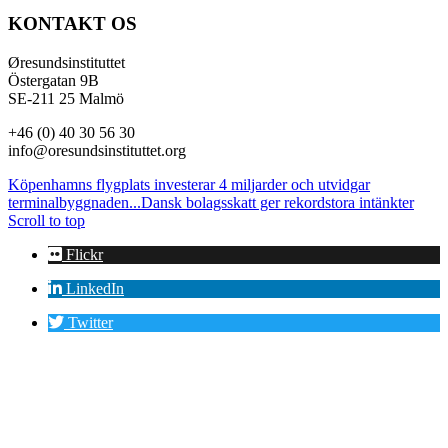
KONTAKT OS
Øresundsinstituttet
Östergatan 9B
SE-211 25 Malmö
+46 (0) 40 30 56 30
info@oresundsinstituttet.org
Köpenhamns flygplats investerar 4 miljarder och utvidgar
terminalbyggnaden...
Dansk bolagsskatt ger rekordstora intänkter
Scroll to top
Flickr
LinkedIn
Twitter