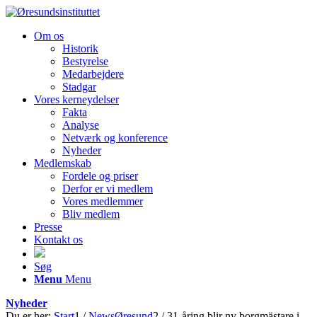
Om os
Historik
Bestyrelse
Medarbejdere
Stadgar
Vores kerneydelser
Fakta
Analyse
Netværk og konference
Nyheder
Medlemskab
Fordele og priser
Derfor er vi medlem
Vores medlemmer
Bliv medlem
Presse
Kontakt os
Søg
Menu
Menu
Nyheder
Du er her:
Start
1
/
NewsØresund
2
/
31-åring blir ny borgmästare i