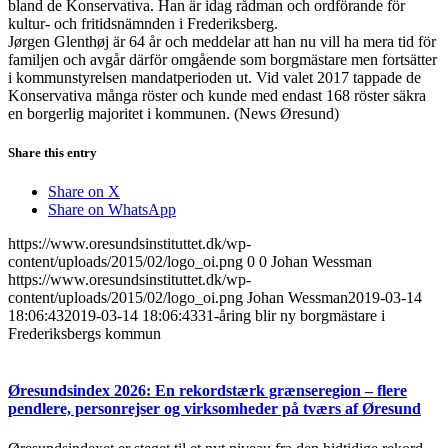
bland de Konservativa. Han är idag rådman och ordförande för
kultur- och fritidsnämnden i Frederiksberg.
Jørgen Glenthøj är 64 år och meddelar att han nu vill ha mera tid för
familjen och avgår därför omgående som borgmästare men fortsätter
i kommunstyrelsen mandatperioden ut. Vid valet 2017 tappade de
Konservativa många röster och kunde med endast 168 röster säkra
en borgerlig majoritet i kommunen. (News Øresund)
Share this entry
Share on X
Share on WhatsApp
https://www.oresundsinstituttet.dk/wp-
content/uploads/2015/02/logo_oi.png
0
0
Johan Wessman
https://www.oresundsinstituttet.dk/wp-
content/uploads/2015/02/logo_oi.png
Johan Wessman
2019-03-14
18:06:43
2019-03-14 18:06:43
31-åring blir ny borgmästare i
Frederiksbergs kommun
Øresundsindex 2026: En rekordstærk grænseregion – flere
pendlere, personrejser og virksomheder på tværs af Øresund