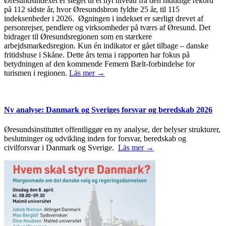
Øresundsindexet er steget til et nyt niveau fra den hidtidige rekord
på 112 sidste år, hvor Øresundsbron fyldte 25 år, til 115
indeksenheder i 2026. Øgningen i indekset er særligt drevet af
personrejser, pendlere og virksomheder på tværs af Øresund. Det
bidrager til Øresundsregionen som en stærkere
arbejdsmarkedsregion. Kun én indikator er gået tilbage – danske
fritidshuse i Skåne. Dette års tema i rapporten har fokus på
betydningen af den kommende Femern Bælt-forbindelse for
turismen i regionen.
Läs mer →
Ny analyse: Danmark og Sveriges forsvar og beredskab 2026
Øresundsinstituttet offentliggør en ny analyse, der belyser strukturer,
beslutninger og udvikling inden for forsvar, beredskab og
civilforsvar i Danmark og Sverige.
Läs mer →