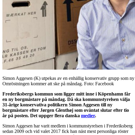
Simon Aggesen (K) utpekas av en enhällig konservativ grupp som ny
Omröstningen kommer att ske på måndag. Foto: Facebook
Frederiksbergs kommun som ligger mitt inne i Köpenhamn får
en ny borgmästare på måndag. Då ska kommunstyrelsen välja
31-årige konservativa politikern Simon Aggesen till ny
borgmästare efter Jørgen Glenthøj som oväntat slutar efter tio
år på posten. Det uppger flera danska
medier
.
Simon Aggesen har varit medlem i kommunstyrelsen i Frederiksberg
sedan 2009 och vid valet 2017 fick han näst mest personliga röster