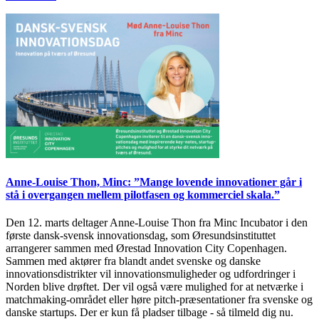
Anne-Louise Thon, Minc: ”Mange lovende innovationer går i
stå i overgangen mellem pilotfasen og kommerciel skala.”
Den 12. marts deltager Anne-Louise Thon fra Minc Incubator i den
første dansk-svensk innovationsdag, som Øresundsinstituttet
arrangerer sammen med Ørestad Innovation City Copenhagen.
Sammen med aktører fra blandt andet svenske og danske
innovationsdistrikter vil innovationsmuligheder og udfordringer i
Norden blive drøftet. Der vil også være mulighed for at netværke i
matchmaking-området eller høre pitch-præsentationer fra svenske og
danske startups. Der er kun få pladser tilbage - så tilmeld dig nu.