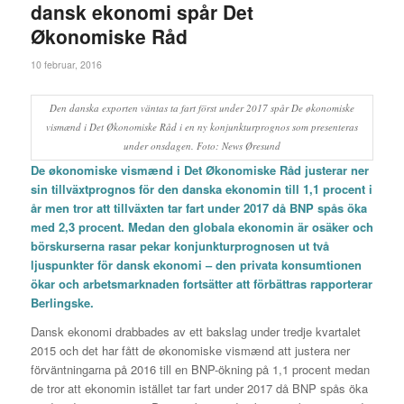
dansk ekonomi spår Det
Økonomiske Råd
10 februar, 2016
Den danska exporten väntas ta fart först under 2017 spår De økonomiske
vismænd i Det Økonomiske Råd i en ny konjunkturprognos som presenteras
under onsdagen. Foto: News Øresund
De økonomiske vismænd i Det Økonomiske Råd justerar ner
sin tillväxtprognos för den danska ekonomin till 1,1 procent i
år men tror att tillväxten tar fart under 2017 då BNP spås öka
med 2,3 procent. Medan den globala ekonomin är osäker och
börskurserna rasar pekar konjunkturprognosen ut två
ljuspunkter för dansk ekonomi – den privata konsumtionen
ökar och arbetsmarknaden fortsätter att förbättras rapporterar
Berlingske.
Dansk ekonomi drabbades av ett bakslag under tredje kvartalet
2015 och det har fått de økonomiske vismænd att justera ner
förväntningarna på 2016 till en BNP-ökning på 1,1 procent medan
de tror att ekonomin istället tar fart under 2017 då BNP spås öka