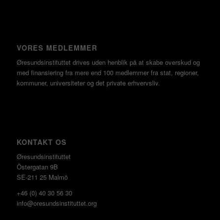
VORES MEDLEMMER
Øresundsinstituttet drives uden henblik på at skabe overskud og
med finansiering fra mere end 100 medlemmer fra stat, regioner,
kommuner, universiteter og det private erhvervsliv.
KONTAKT OS
Øresundsinstituttet
Östergatan 9B
SE-211 25 Malmö
+46 (0) 40 30 56 30
info@oresundsinstituttet.org