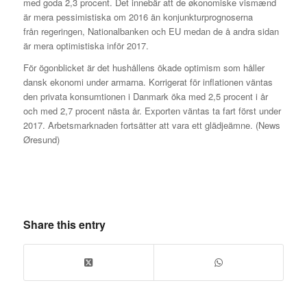
med goda 2,3 procent. Det innebär att de økonomiske vismænd
är mera pessimistiska om 2016 än konjunkturprognoserna
från regeringen, Nationalbanken och EU medan de å andra sidan
är mera optimistiska inför 2017.
För ögonblicket är det hushållens ökade optimism som håller
dansk ekonomi under armarna. Korrigerat för inflationen väntas
den privata konsumtionen i Danmark öka med 2,5 procent i år
och med 2,7 procent nästa år. Exporten väntas ta fart först under
2017. Arbetsmarknaden fortsätter att vara ett glädjeämne. (News
Øresund)
Share this entry