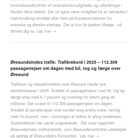
innovationsdistrikter vil innovationsmuligheder og udfordringer i
Norden blive drøftet. Der vil også være mulighed for at netværke i
matchmaking-området eller høre pitch-præsentationer fra
svenske og danske startups. Der er kun få pladser tilbage - så
tilmeld dig nu.
Läs mer →
Øresundsindex trafik: Trafikrekord i 2025 – 112.309
passagerrejser om dagen med bil, tog og færge over
Øresund
Trafikken og rejseaktiviteten over Øresund nåede nye
rekordniveauer i 2025. Antallet af passagerrejser med bil, tog og
færge steg med 6,7 procent og oversteg for første gang 40
millioner. Det svarer til 112.309 passagerrejser om dagen.
Antallet af pendlerrejser over sundet steg endnu mere, nemlig
med 10 procent, men i slutningen af sidste år aftog tendensen.
Godstrafikken har været stagnerende. Det viser rapporten
Øresundsindex trafikstatistik, som Øresundsinstituttet udarbejder
på opdrag af Øresundsbro Konsortiet.
Läs mer →