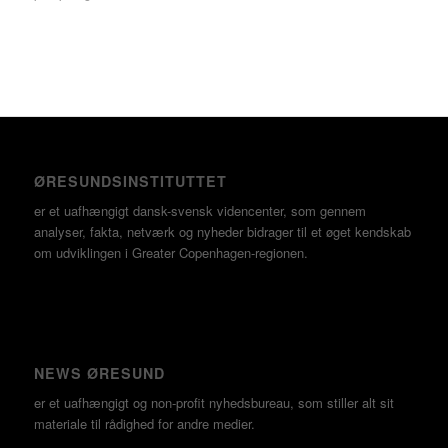
ØRESUNDSINSTITUTTET
er et uafhængigt dansk-svensk videncenter, som gennem
analyser, fakta, netværk og nyheder bidrager til et øget kendskab
om udviklingen i Greater Copenhagen-regionen.
NEWS ØRESUND
er et uafhængigt og non-profit nyhedsbureau, som stiller alt sit
materiale til rådighed for andre medier.