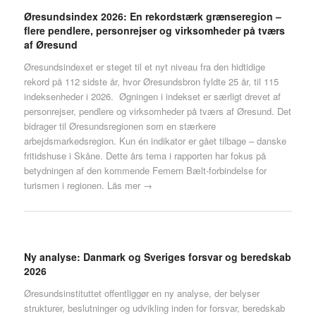
Øresundsindex 2026: En rekordstærk grænseregion –
flere pendlere, personrejser og virksomheder på tværs
af Øresund
Øresundsindexet er steget til et nyt niveau fra den hidtidige
rekord på 112 sidste år, hvor Øresundsbron fyldte 25 år, til 115
indeksenheder i 2026. Øgningen i indekset er særligt drevet af
personrejser, pendlere og virksomheder på tværs af Øresund. Det
bidrager til Øresundsregionen som en stærkere
arbejdsmarkedsregion. Kun én indikator er gået tilbage – danske
fritidshuse i Skåne. Dette års tema i rapporten har fokus på
betydningen af den kommende Femern Bælt-forbindelse for
turismen i regionen.
Läs mer →
Ny analyse: Danmark og Sveriges forsvar og beredskab
2026
Øresundsinstituttet offentliggør en ny analyse, der belyser
strukturer, beslutninger og udvikling inden for forsvar, beredskab