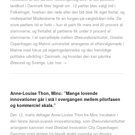
landkort i Danmark blev tegnet om. 12 partier blev valgt ind i
Folketinget, hverken den røde eller den blå blok fik eget flertal, og
midterpartiet Moderaterne fik en tungen-på-vægtskålen-rolle. De
store partiers tid er forbi – kun ét parti fik mere end 20 procent af
stemmerne, og flertallet af partierne fik under ti procent af
stemmerne. I et samarbejde mellem Øresundsinstituttet, Greater
Copenhagen og Malmö universitet arrangeres et eftervalgsmøde i
Malmø med fokus på regeringsdannelse og den fremtidige
politiske udvikling i Danmark, og hvordan den kan påvirke
Øresund og Sverige.
Läs mer →
Anne-Louise Thon, Minc: ”Mange lovende
innovationer går i stå i overgangen mellem pilotfasen
og kommerciel skala.”
Den 12. marts deltager Anne-Louise Thon fra Minc Incubator i
den første dansk-svensk innovationsdag, som Øresundsinstituttet
arrangerer sammen med Ørestad Innovation City Copenhagen.
Sammen med aktører fra blandt andet svenske og danske