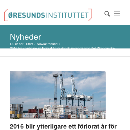
Nyheder
Du er her:
Start
/
NewsØresund
/
2016 blir ytterligare ett förlorat år för dansk ekonomi spår Det Økonomiske
Råd...
2016 blir ytterligare ett förlorat år för