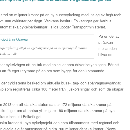
 stöd 98 miljoner kronor på en ny supercykelväg med inslag av high-tech.
1 000 cyklister per dygn. Veckans beslut i Folketinget ger Aarhus
 automatiska cykelparkeringar i silos uppger Transportministeriet.
På en del av
sträckan
upercykelväg att få ett eget utrymme på en av spårvagnsbroarna.
mellan den
: Letbanen.dk
blivande
er cykelvägen att ha tak med solceller som driver belysningen. För att
n att få eget utrymme på en bro som byggs för den kommande
 ger cyklisterna besked om aktuella buss-, tåg- och spårvagnsavgångar.
ip som registreras cirka 100 meter från ljuskorsningar och som då skapar
 från 2013 om att danska staten satsar 172 miljoner danska kronor på
lketinget om att satsa ytterligare 180 miljoner danska kronor på nya
kans beslut i Folketinget.
nska kronor till nya cykelprojekt och som tillsammans med regional och
n glädja sig åt satsningar på cirka 700 miljoner danska kronor. (News