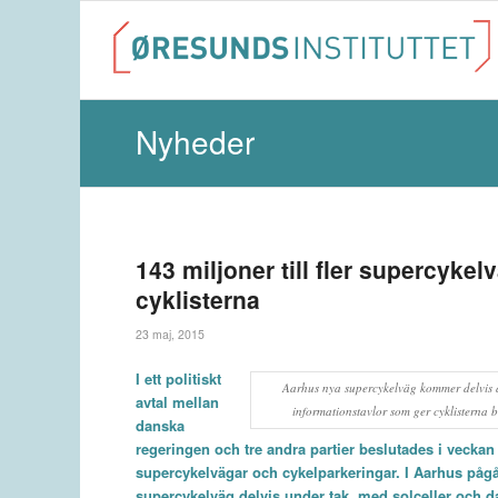
Nyheder
143 miljoner till fler supercyke
cyklisterna
23 maj, 2015
I ett politiskt
Aarhus nya supercykelväg kommer delvis a
avtal mellan
informationstavlor som ger cyklisterna
danska
regeringen och tre andra partier beslutades i veckan
supercykelvägar och cykelparkeringar. I Aarhus påg
supercykelväg delvis under tak, med solceller och d