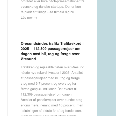
området eller høre pitch-præsentationer fra
svenske og danske startups. Der er kun
få pladser tilbage - så tilmeld dig nu.
Läs mer →
Øresundsindex trafik: Trafikrekord i
2025 – 112.309 passagerrejser om
dagen med bil, tog og færge over
Øresund
Trafikken og rejseaktiviteten over Øresund
nåede nye rekordniveauer i 2025. Antallet
af passagerrejser med bil, tog og færge
steg med 6,7 procent og oversteg for
første gang 40 millioner. Det svarer til
112.309 passagerrejser om dagen.
Antallet af pendlerrejser over sundet steg
endnu mere, nemlig med 10 procent, men
i slutningen af sidste år aftog tendensen.
Godstrafikken har været stagnerende.