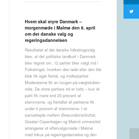
Hvem skal styre Danmark –
morgenmøde i Malmø den 8. april
om det danske valg og
regeringsdannelsen
Resultatet af det danske folketingsvalg
blev, at det politiske landkort i Danmark
blev tegnet om. 12 partier blev valgt ind i
Folketinget, hverken den røde eller den blå
blok fik eget flertal, og midterpartiet
Moderaterne fik en tungen-på-vægtskålen-
rolle. De store partiers tid er forbi – kun ét
parti fik mere end 20 procent af
stemmerne, og flertallet af partierne fik
under ti procent af stemmerne. I et
samarbejde mellem Øresundsinstituttet,
Greater Copenhagen og Malmö universitet
arrangeres et eftervalgsmøde i Malmø
med fokus på regeringsdannelse og den