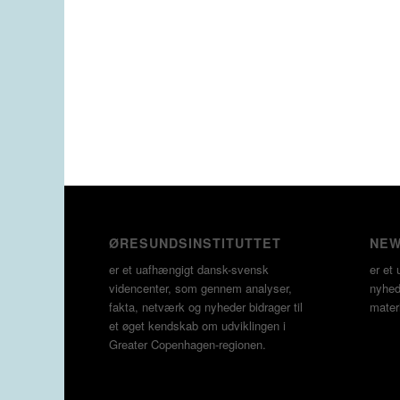
ØRESUNDSINSTITUTTET
NEW
er et uafhængigt dansk-svensk
er et 
videncenter, som gennem analyser,
nyheds
fakta, netværk og nyheder bidrager til
materi
et øget kendskab om udviklingen i
Greater Copenhagen-regionen.