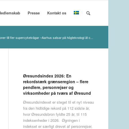
edlemskab
Presse
Kontakt os
oner till fler supercykelvägar –Aarhus satsar på högteknologi åt c...
Øresundsindex 2026: En
rekordstærk grænseregion – flere
pendlere, personrejser og
virksomheder på tværs af Øresund
Øresundsindexet er steget til et nyt niveau
fra den hidtidige rekord på 112 sidste år,
hvor Øresundsbron fyldte 25 år, til 115
indeksenheder i 2026. Øgningen i
indekset er særligt drevet af personrejser,