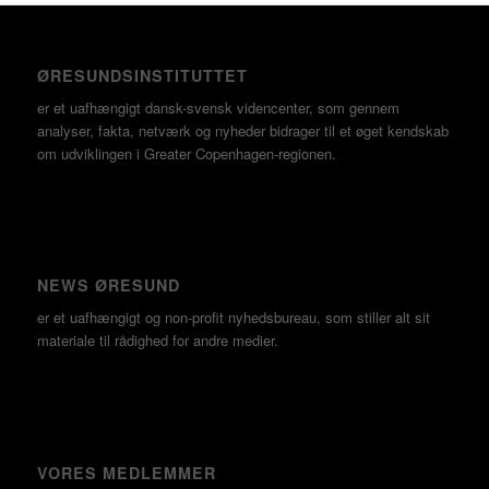
ØRESUNDSINSTITUTTET
er et uafhængigt dansk-svensk videncenter, som gennem
analyser, fakta, netværk og nyheder bidrager til et øget kendskab
om udviklingen i Greater Copenhagen-regionen.
NEWS ØRESUND
er et uafhængigt og non-profit nyhedsbureau, som stiller alt sit
materiale til rådighed for andre medier.
VORES MEDLEMMER