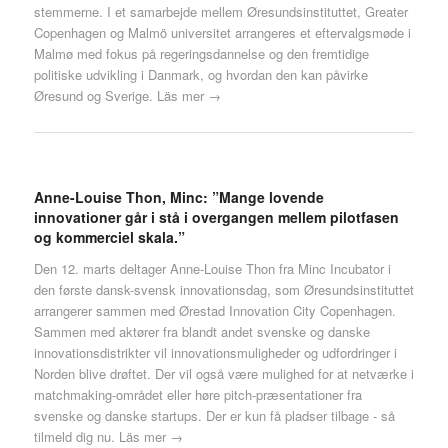
stemmerne. I et samarbejde mellem Øresundsinstituttet, Greater
Copenhagen og Malmö universitet arrangeres et eftervalgsmøde i
Malmø med fokus på regeringsdannelse og den fremtidige
politiske udvikling i Danmark, og hvordan den kan påvirke
Øresund og Sverige.
Läs mer →
Anne-Louise Thon, Minc: ”Mange lovende
innovationer går i stå i overgangen mellem pilotfasen
og kommerciel skala.”
Den 12. marts deltager Anne-Louise Thon fra Minc Incubator i
den første dansk-svensk innovationsdag, som Øresundsinstituttet
arrangerer sammen med Ørestad Innovation City Copenhagen.
Sammen med aktører fra blandt andet svenske og danske
innovationsdistrikter vil innovationsmuligheder og udfordringer i
Norden blive drøftet. Der vil også være mulighed for at netværke i
matchmaking-området eller høre pitch-præsentationer fra
svenske og danske startups. Der er kun få pladser tilbage - så
tilmeld dig nu.
Läs mer →