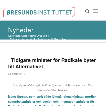
Nyheder
Du er her:
Start
/
NewsØresund
/
Tidigare minister för Radikale byter till Alternativet
Tidigare minister för Radikale byter
till Alternativet
23 marts, 2016
Den tidigare ministern för Radikale byter parti till Alternativet. Foto: News
Øresund – Johan Wessman
Manu Sareen, som varit både jämställdhetsminister, nordisk
samarbetsminister och social- och integrationsminister för