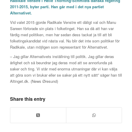
Radikale Venstre i Helle Thorning-Schmidts danska regering
2011-2015, byter parti. Han går med i det nya partiet
Alternativet.
Vid valet 2015 gjorde Radikale Venstre ett dåligt val och Manu
Sareen förlorade sin plats i folketinget. Han sa då att han var
färdig med politiken, men har sedan dess tackat ja till att bli
folketingskandidat vid nästa val. Nu blir det inte som politiker för
Radikale, utan möjligen som representant för Alternativet.
– Jag gillar Alternativets inställning till politik. Jag gillar deras
ärlighet och så beundrar jag deras mod att se annorlunda på
saker och ting. Vi står med enorma utmaningar där vi kan välja
att göra som vi brukar eller se saker på ett nytt sätt” säger han till
Altinget.dk. (News Øresund)
Share this entry