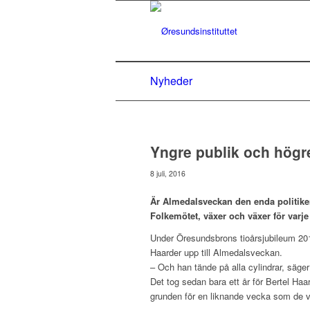
Nyheder
Yngre publik och högr
8 juli, 2016
Är Almedalsveckan den enda politike
Folkemötet, växer och växer för varje 
Under Öresundsbrons tioårsjubileum 201
Haarder upp till Almedalsveckan.
– Och han tände på alla cylindrar, säg
Det tog sedan bara ett år för Bertel H
grunden för en liknande vecka som de v