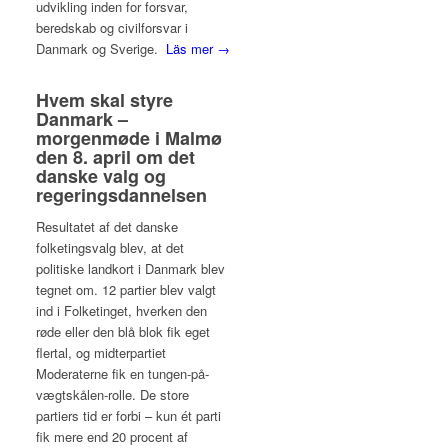
udvikling inden for forsvar,
beredskab og civilforsvar i
Danmark og Sverige.
Läs mer →
Hvem skal styre
Danmark –
morgenmøde i Malmø
den 8. april om det
danske valg og
regeringsdannelsen
Resultatet af det danske
folketingsvalg blev, at det
politiske landkort i Danmark blev
tegnet om. 12 partier blev valgt
ind i Folketinget, hverken den
røde eller den blå blok fik eget
flertal, og midterpartiet
Moderaterne fik en tungen-på-
vægtskålen-rolle. De store
partiers tid er forbi – kun ét parti
fik mere end 20 procent af