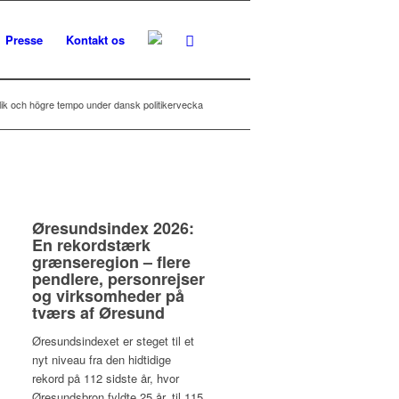
Presse
Kontakt os
ik och högre tempo under dansk politikervecka
Øresundsindex 2026:
En rekordstærk
grænseregion – flere
pendlere, personrejser
og virksomheder på
tværs af Øresund
Øresundsindexet er steget til et
nyt niveau fra den hidtidige
rekord på 112 sidste år, hvor
Øresundsbron fyldte 25 år, til 115