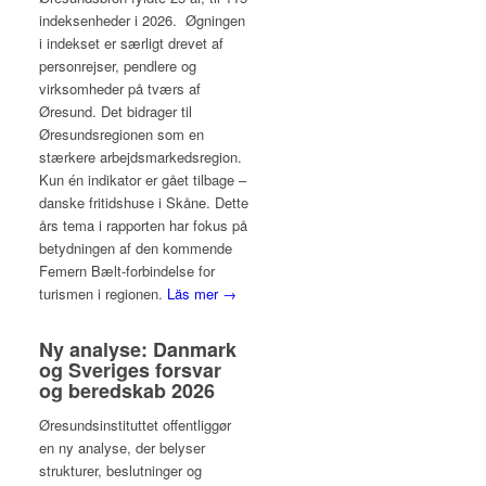
indeksenheder i 2026. Øgningen
i indekset er særligt drevet af
personrejser, pendlere og
virksomheder på tværs af
Øresund. Det bidrager til
Øresundsregionen som en
stærkere arbejdsmarkedsregion.
Kun én indikator er gået tilbage –
danske fritidshuse i Skåne. Dette
års tema i rapporten har fokus på
betydningen af den kommende
Femern Bælt-forbindelse for
turismen i regionen.
Läs mer →
Ny analyse: Danmark
og Sveriges forsvar
og beredskab 2026
Øresundsinstituttet offentliggør
en ny analyse, der belyser
strukturer, beslutninger og