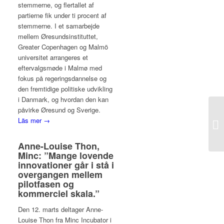
stemmerne, og flertallet af
partierne fik under ti procent af
stemmerne. I et samarbejde
mellem Øresundsinstituttet,
Greater Copenhagen og Malmö
universitet arrangeres et
eftervalgsmøde i Malmø med
fokus på regeringsdannelse og
den fremtidige politiske udvikling
i Danmark, og hvordan den kan
påvirke Øresund og Sverige.
Läs mer →
Anne-Louise Thon,
Minc: ”Mange lovende
innovationer går i stå i
overgangen mellem
pilotfasen og
kommerciel skala.”
Den 12. marts deltager Anne-
Louise Thon fra Minc Incubator i