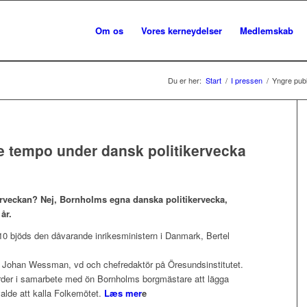
Om os
Vores kerneydelser
Medlemskab
Du er her:
Start
/
I pressen
/
Yngre publ
e tempo under dansk politikervecka
rveckan? Nej, Bornholms egna danska politikervecka,
år.
0 bjöds den dåvarande inrikesministern i Danmark, Bertel
er Johan Wessman, vd och chefredaktör på Öresundsinstitutet.
aarder i samarbete med ön Bornholms borgmästare att lägga
alde att kalla Folkemötet.
Læs mer
e