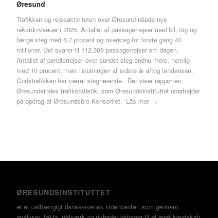
Øresund
Trafikken og rejseaktiviteten over Øresund nåede nye
rekordniveauer i 2025. Antallet af passagerrejser med bil, tog og
færge steg med 6,7 procent og oversteg for første gang 40
millioner. Det svarer til 112.309 passagerrejser om dagen.
Antallet af pendlerrejser over sundet steg endnu mere, nemlig
med 10 procent, men i slutningen af sidste år aftog tendensen.
Godstrafikken har været stagnerende. Det viser rapporten
Øresundsindex trafikstatistik, som Øresundsinstituttet udarbejder
på opdrag af Øresundsbro Konsortiet.
Läs mer →
ØRESUNDSINSTITUTTET
er et uafhængigt dansk-svensk videncenter, som gennem
analyser, fakta, netværk og nyheder bidrager til et øget kendskab