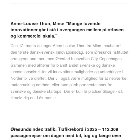
Anne-Louise Thon, Minc: ”Mange lovende
innovationer går i stå i overgangen mellem pilotfasen
og kommerciel skala.”
Den 12. marts deltager Anne-Louise Thon fra Minc Incubator i
den første dansk-svensk innovationsdag, som Øresundsinstituttet
arrangerer sammen med Ørestad Innovation City Copenhagen.
Sammen med aktører fra blandt andet svenske og danske
innovationsdistrikter vil innovationsmuligheder og udfordringer i
Norden blive drøftet. Der vil også være mulighed for at netværke i
matchmaking-området eller høre pitch-præsentationer fra
svenske og danske startups. Der er kun få pladser tilbage - så
tilmeld dig nu.
Läs mer →
Øresundsindex trafik: Trafikrekord i 2025 – 112.309
passagerrejser om dagen med bil, tog og færge over