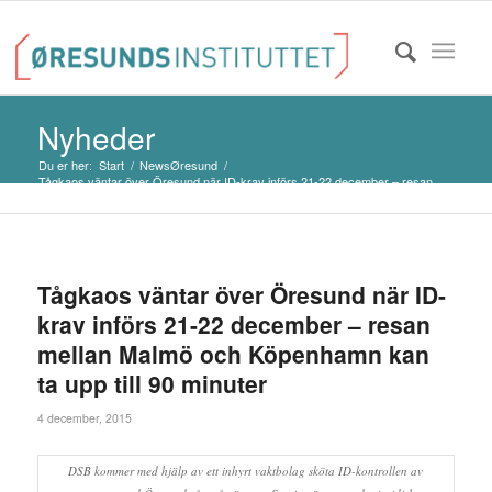
Nyheder
Du er her:
Start
/
NewsØresund
/
Tågkaos väntar över Öresund när ID-krav införs 21-22 december – resan
m...
Tågkaos väntar över Öresund när ID-
krav införs 21-22 december – resan
mellan Malmö och Köpenhamn kan
ta upp till 90 minuter
4 december, 2015
DSB kommer med hjälp av ett inhyrt vaktbolag sköta ID-kontrollen av