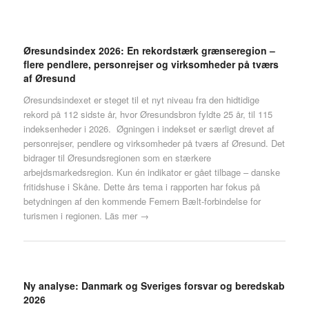
Øresundsindex 2026: En rekordstærk grænseregion –
flere pendlere, personrejser og virksomheder på tværs
af Øresund
Øresundsindexet er steget til et nyt niveau fra den hidtidige
rekord på 112 sidste år, hvor Øresundsbron fyldte 25 år, til 115
indeksenheder i 2026. Øgningen i indekset er særligt drevet af
personrejser, pendlere og virksomheder på tværs af Øresund. Det
bidrager til Øresundsregionen som en stærkere
arbejdsmarkedsregion. Kun én indikator er gået tilbage – danske
fritidshuse i Skåne. Dette års tema i rapporten har fokus på
betydningen af den kommende Femern Bælt-forbindelse for
turismen i regionen.
Läs mer →
Ny analyse: Danmark og Sveriges forsvar og beredskab
2026