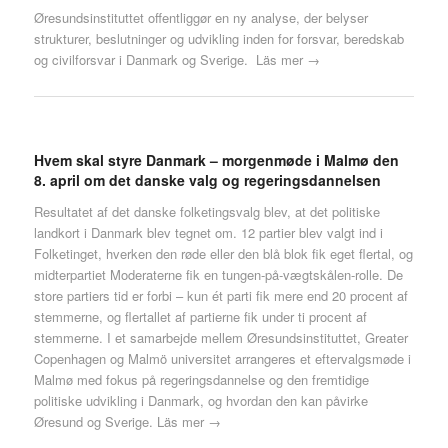
Øresundsinstituttet offentliggør en ny analyse, der belyser
strukturer, beslutninger og udvikling inden for forsvar, beredskab
og civilforsvar i Danmark og Sverige.
Läs mer →
Hvem skal styre Danmark – morgenmøde i Malmø den
8. april om det danske valg og regeringsdannelsen
Resultatet af det danske folketingsvalg blev, at det politiske
landkort i Danmark blev tegnet om. 12 partier blev valgt ind i
Folketinget, hverken den røde eller den blå blok fik eget flertal, og
midterpartiet Moderaterne fik en tungen-på-vægtskålen-rolle. De
store partiers tid er forbi – kun ét parti fik mere end 20 procent af
stemmerne, og flertallet af partierne fik under ti procent af
stemmerne. I et samarbejde mellem Øresundsinstituttet, Greater
Copenhagen og Malmö universitet arrangeres et eftervalgsmøde i
Malmø med fokus på regeringsdannelse og den fremtidige
politiske udvikling i Danmark, og hvordan den kan påvirke
Øresund og Sverige.
Läs mer →