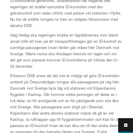
ID-kontrollerna genomförs. Skånetrafiken har förgäves bett
regeringen att istället samordna ID-kontrollen med den
gränskontroll som redan införts med poliser vid stationen i Hyllie.
Nu har de istället tvingats ta fram en nödplan tillsammans med
danska DSB.
Idag fredag ska regeringen klubba en lagrådsremiss som bland
annat inför ett krav på att transportföretagen gör en ID-kontroll av
samtliga passagerare innan färden går vidare från Danmark mot
Sverige. Nästa vecka ska riksdagen besluta om lagen och om
det går som planerat kommer ID-kontrollerna att införas den 21-
22 december.
Eftersom DSB anser att det inte är möjligt att göra ID-kontrollen
ombord på Öresundstågen tvingas alla passagerare på väg från
Danmark mot Sverige byta tåg vid stationen vid Köpenhamns
flygplats i Kastrup. Där kommer södra perrongen att delas av i
två delar, en för avstigande och en för påstigande som ska åka
mot Sverige. Alla passagerare som stigit på i Ørestad,
Köpenhamn eller andra danska stationer måste då gå av vid
Kastrup, ta rulltrappan upp till flygplatsterminalen och köa för att
passera en ID-kontroll innan de kan åka ner till den andra delen
av perrongen för den fortsatta färden mot Sverige. Enligt