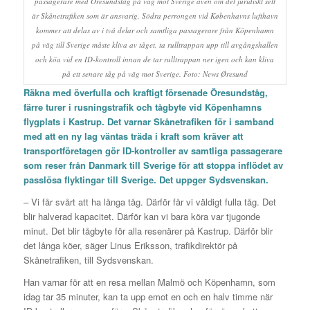
passagerare med Öresundståg på väg mot Sverige även om det juridiskt sett
är Skånetrafiken som är ansvarig. Södra perrongen vid Københavns lufthavn
kommer att delas av i två delar och samtliga passagerare från Köpenhamn
på väg till Sverige måste kliva av tåget, ta rulltrappan upp till avgångshallen
och köa vid en ID-kontroll innan de tar rulltrappan ner igen och kan kliva
på ett senare tåg på väg mot Sverige. Foto: News Øresund
Räkna med överfulla och kraftigt försenade Öresundståg,
färre turer i rusningstrafik och tågbyte vid Köpenhamns
flygplats i Kastrup. Det varnar Skånetrafiken för i samband
med att en ny lag väntas träda i kraft som kräver att
transportföretagen gör ID-kontroller av samtliga passagerare
som reser från Danmark till Sverige för att stoppa inflödet av
passlösa flyktingar till Sverige. Det uppger Sydsvenskan.
– Vi får svårt att ha långa tåg. Därför får vi väldigt fulla tåg. Det
blir halverad kapacitet. Därför kan vi bara köra var tjugonde
minut. Det blir tågbyte för alla resenärer på Kastrup. Därför blir
det långa köer, säger Linus Eriksson, trafikdirektör på
Skånetrafiken, till Sydsvenskan.
Han varnar för att en resa mellan Malmö och Köpenhamn, som
idag tar 35 minuter, kan ta upp emot en och en halv timme när