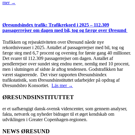
mer →
Øresundsindex trafik: Trafikrekord i 2025 – 112.309
passagerrejser om dagen med bil, tog og færge over Øresund
Trafikken og rejseaktiviteten over Øresund nåede nye
rekordniveauer i 2025. Antallet af passagerrejser med bil, tog og
færge steg med 6,7 procent og oversteg for første gang 40 millioner.
Det svarer til 112.309 passagerrejser om dagen. Antallet af
pendlerrejser over sundet steg endnu mere, nemlig med 10 procent,
men i slutningen af sidste år aftog tendensen. Godstrafikken har
været stagnerende. Det viser rapporten Øresundsindex
trafikstatistik, som Øresundsinstituttet udarbejder på opdrag af
Øresundsbro Konsortiet.
Läs mer →
ØRESUNDSINSTITUTTET
er et uafhængigt dansk-svensk videncenter, som gennem analyser,
fakta, netværk og nyheder bidrager til et øget kendskab om
udviklingen i Greater Copenhagen-regionen.
NEWS ØRESUND