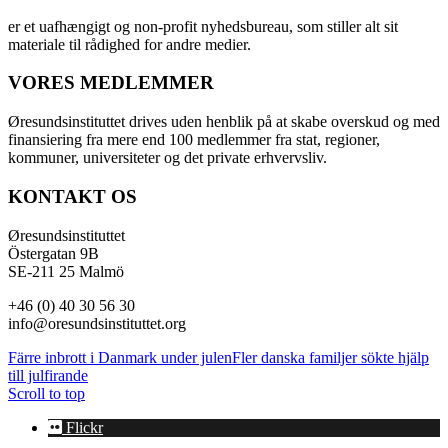
er et uafhængigt og non-profit nyhedsbureau, som stiller alt sit
materiale til rådighed for andre medier.
VORES MEDLEMMER
Øresundsinstituttet drives uden henblik på at skabe overskud og med
finansiering fra mere end 100 medlemmer fra stat, regioner,
kommuner, universiteter og det private erhvervsliv.
KONTAKT OS
Øresundsinstituttet
Östergatan 9B
SE-211 25 Malmö
+46 (0) 40 30 56 30
info@oresundsinstituttet.org
Färre inbrott i Danmark under julen
Fler danska familjer sökte hjälp
till julfirande
Scroll to top
Flickr