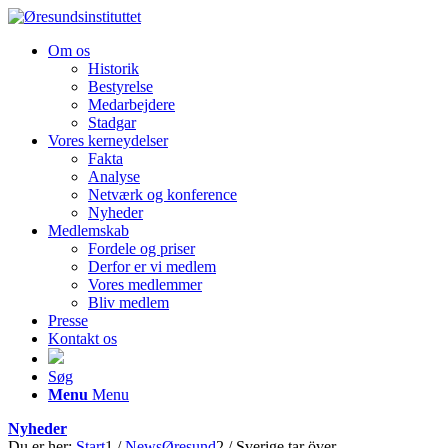
Om os
Historik
Bestyrelse
Medarbejdere
Stadgar
Vores kerneydelser
Fakta
Analyse
Netværk og konference
Nyheder
Medlemskab
Fordele og priser
Derfor er vi medlem
Vores medlemmer
Bliv medlem
Presse
Kontakt os
Søg
Menu
Menu
Nyheder
Du er her:
Start
1
/
NewsØresund
2
/
Sverige tar över