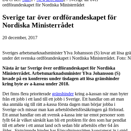
ordförandeskapet för Nordiska Ministerrådet
Sverige tar över ordförandeskapet för
Nordiska Ministerrådet
20 december, 2017
Sveriges arbetsmarknadsminister Ylva Johansson (S) lovar att lösa gr
under det svenska ordförandeskapet i Nordiska Ministerrådet. Foto:
Nästa år tar Sverige över ordförandeskapet för Nordiska
Ministerrådet. Arbetsmarknadsminister Ylva Johansson (S)
lovade på en konferens under tisdagen att lösa gränshinder
kring byte av a-kassa under 2018.
Det finns flera prioriterade
gränshinder
kring a-kassan när man byter
från ett jobb i ett land till ett jobb i Sverige. Ett handlar om att man
ska anmäla sig till rätt a-kassa första dagen man börjar jobba i
Sverige och missar man kan arbetslöshetsförsäkringen gå förlorad.
Ett annat handlar om att svensk a-kassa inte tar emot personer som
fyllt 64 år vilket särskilt kan bli ett problem för den som har pendlat
till ett arbete i ett annat land och sedan blir arbetslös efter 64 års
ålder. Sistnämnde hinder har Förvaltningsrätten konstaterat är i strid