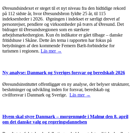
Øresundsindexet er steget til et nyt niveau fra den hidtidige rekord
på 112 sidste år, hvor Øresundsbron fyldte 25 år, til 115
indeksenheder i 2026. Øgningen i indekset er særligt drevet af
personrejser, pendlere og virksomheder på tværs af Øresund. Det
bidrager til Øresundsregionen som en stærkere
arbejdsmarkedsregion. Kun én indikator er gået tilbage – danske
fritidshuse i Skåne. Dette års tema i rapporten har fokus på
betydningen af den kommende Femern Bælt-forbindelse for
turismen i regionen.
Läs mer →
Ny analyse: Danmark og Sveriges forsvar og beredskab 2026
Øresundsinstituttet offentliggør en ny analyse, der belyser strukturer,
beslutninger og udvikling inden for forsvar, beredskab og
civilforsvar i Danmark og Sverige.
Läs mer →
Hvem skal styre Danmark – morgenmøde i Malmø den 8. april
om det danske valg og regeringsdannelsen