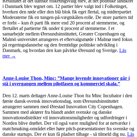
Resultatet af det danske folketingsvalg blev, at det politiske landkort
i Danmark blev tegnet om. 12 partier blev valgt ind i Folketinget,
hverken den røde eller den blå blok fik eget flertal, og midterpartiet
Moderaterne fik en tungen-på-vægtskålen-rolle. De store partiers tid
er forbi – kun ét parti fik mere end 20 procent af stemmerne, og
flertallet af partierne fik under ti procent af stemmerne. I et
samarbejde mellem Øresundsinstituttet, Greater Copenhagen og
Malmö universitet arrangeres et eftervalgsmøde i Malmø med fokus
på regeringsdannelse og den fremtidige politiske udvikling i
Danmark, og hvordan den kan påvirke Øresund og Sverige.
Läs
mer →
Anne-Louise Thon, Minc: ”Mange lovende innovationer går i
stå i overgangen mellem pilotfasen og kommerciel skala.”
Den 12. marts deltager Anne-Louise Thon fra Minc Incubator i den
første dansk-svensk innovationsdag, som Øresundsinstituttet
arrangerer sammen med Ørestad Innovation City Copenhagen.
Sammen med aktører fra blandt andet svenske og danske
innovationsdistrikter vil innovationsmuligheder og udfordringer i
Norden blive drøftet. Der vil også være mulighed for at netværke i
matchmaking-området eller høre pitch-præsentationer fra svenske og
danske startups. Der er kun få pladser tilbage - så tilmeld dig nu.
Läs