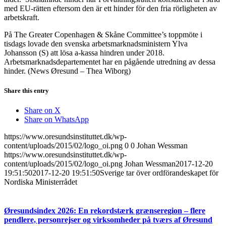
med EU-rätten eftersom den är ett hinder för den fria rörligheten av
arbetskraft.
På The Greater Copenhagen & Skåne Committee’s toppmöte i
tisdags lovade den svenska arbetsmarknadsministern Ylva
Johansson (S) att lösa a-kassa hindren under 2018.
Arbetsmarknadsdepartementet har en pågående utredning av dessa
hinder. (News Øresund – Thea Wiborg)
Share this entry
Share on X
Share on WhatsApp
https://www.oresundsinstituttet.dk/wp-
content/uploads/2015/02/logo_oi.png
0
0
Johan Wessman
https://www.oresundsinstituttet.dk/wp-
content/uploads/2015/02/logo_oi.png
Johan Wessman
2017-12-20
19:51:50
2017-12-20 19:51:50
Sverige tar över ordförandeskapet för
Nordiska Ministerrådet
Øresundsindex 2026: En rekordstærk grænseregion – flere
pendlere, personrejser og virksomheder på tværs af Øresund