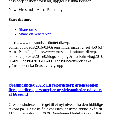
dess börjar arbetet först nu, uppger Kristina Persson.
News Øresund – Anna Palmehag
Share this entry
Share on X
Share on WhatsApp
https://www.oresundsinstituttet.dk/wp-
content/uploads/2016/03/Graenshinderraadet-2.jpg
450
637
Anna Palmehag
https://www.oresundsinstituttet.dk/wp-
content/uploads/2015/02/logo_oi.png
Anna Palmehag
2016-
03-09 11:29:04
2016-03-09 11:29:04
Svensk-danska
gränshinder ska lösas av ny grupp
Øresundsindex 2026: En rekordstærk grænseregion –
flere pendlere, personrejser og virksomheder på tværs
af Øresund
Øresundsindexet er steget til et nyt niveau fra den hidtidige
rekord på 112 sidste år, hvor Øresundsbron fyldte 25 år, til
115 indeksenheder i 2026. Øgningen i indekset er særligt