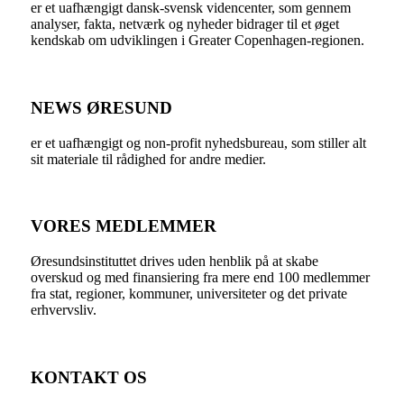
er et uafhængigt dansk-svensk videncenter, som gennem
analyser, fakta, netværk og nyheder bidrager til et øget
kendskab om udviklingen i Greater Copenhagen-regionen.
NEWS ØRESUND
er et uafhængigt og non-profit nyhedsbureau, som stiller alt
sit materiale til rådighed for andre medier.
VORES MEDLEMMER
Øresundsinstituttet drives uden henblik på at skabe
overskud og med finansiering fra mere end 100 medlemmer
fra stat, regioner, kommuner, universiteter og det private
erhvervsliv.
KONTAKT OS