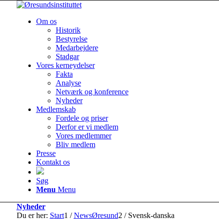
Om os
Historik
Bestyrelse
Medarbejdere
Stadgar
Vores kerneydelser
Fakta
Analyse
Netværk og konference
Nyheder
Medlemskab
Fordele og priser
Derfor er vi medlem
Vores medlemmer
Bliv medlem
Presse
Kontakt os
Søg
Menu
Menu
Nyheder
Du er her:
Start
1
/
NewsØresund
2
/
Svensk-danska