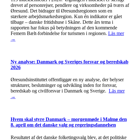
drevet af personrejser, pendlere og virksomheder på tværs af
Øresund. Det bidrager til Øresundsregionen som en
stærkere arbejdsmarkedsregion. Kun én indikator er gået
tilbage – danske fritidshuse i Skåne. Dette års tema i
rapporten har fokus på betydningen af den kommende
Femern Bælt-forbindelse for turismen i regionen.
Läs mer
→
Ny analyse: Danmark og Sveriges forsvar og beredskab
2026
Øresundsinstituttet offentliggør en ny analyse, der belyser
strukturer, beslutninger og udvikling inden for forsvar,
beredskab og civilforsvar i Danmark og Sverige.
Läs mer
→
Hvem skal styre Danmark – morgenmøde i Malmø den
8. april om det danske valg og regeringsdannelsen
Resultatet af det danske folketingsvalg blev, at det politiske