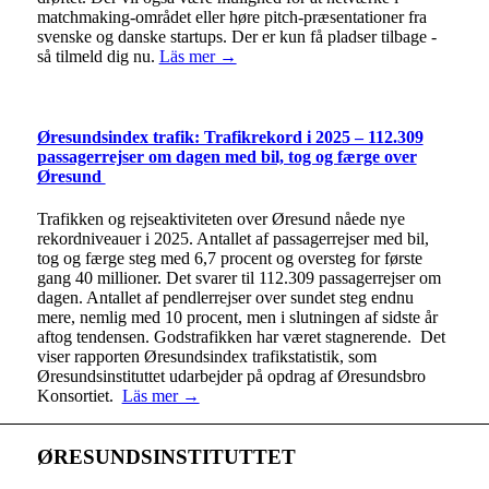
matchmaking-området eller høre pitch-præsentationer fra
svenske og danske startups. Der er kun få pladser tilbage -
så tilmeld dig nu.
Läs mer →
Øresundsindex trafik: Trafikrekord i 2025 – 112.309
passagerrejser om dagen med bil, tog og færge over
Øresund
Trafikken og rejseaktiviteten over Øresund nåede nye
rekordniveauer i 2025. Antallet af passagerrejser med bil,
tog og færge steg med 6,7 procent og oversteg for første
gang 40 millioner. Det svarer til 112.309 passagerrejser om
dagen. Antallet af pendlerrejser over sundet steg endnu
mere, nemlig med 10 procent, men i slutningen af sidste år
aftog tendensen. Godstrafikken har været stagnerende. Det
viser rapporten Øresundsindex trafikstatistik, som
Øresundsinstituttet udarbejder på opdrag af Øresundsbro
Konsortiet.
Läs mer →
ØRESUNDSINSTITUTTET