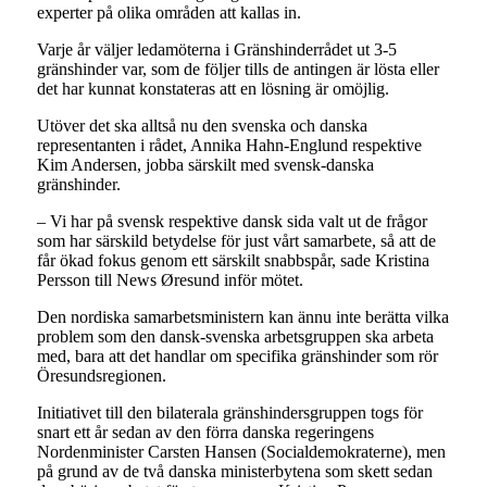
experter på olika områden att kallas in.
Varje år väljer ledamöterna i Gränshinderrådet ut 3-5
gränshinder var, som de följer tills de antingen är lösta eller
det har kunnat konstateras att en lösning är omöjlig.
Utöver det ska alltså nu den svenska och danska
representanten i rådet, Annika Hahn-Englund respektive
Kim Andersen, jobba särskilt med svensk-danska
gränshinder.
– Vi har på svensk respektive dansk sida valt ut de frågor
som har särskild betydelse för just vårt samarbete, så att de
får ökad fokus genom ett särskilt snabbspår, sade Kristina
Persson till News Øresund inför mötet.
Den nordiska samarbetsministern kan ännu inte berätta vilka
problem som den dansk-svenska arbetsgruppen ska arbeta
med, bara att det handlar om specifika gränshinder som rör
Öresundsregionen.
Initiativet till den bilaterala gränshindersgruppen togs för
snart ett år sedan av den förra danska regeringens
Nordenminister Carsten Hansen (Socialdemokraterne), men
på grund av de två danska ministerbytena som skett sedan