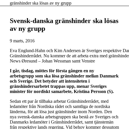
gränshinder ska lösas av ny grupp
Svensk-danska gränshinder ska lösas
av ny grupp
9 marts, 2016
Eva Englund-Hahn och Kim Andersen är Sveriges respektive Dan
Gränshinderrådet. Nu kommer de att arbeta extra med gränshinde
News Øresund – Johan Wessman samt Venstre
I går, tisdag, möttes för första gången en ny
arbetsgrupp som ska lösa gränshinder mellan Danmark
och Sverige. Det betyder att intensiteten i
gränshindersarbetet trappas upp, menar Sveriges
minister för nordiskt samarbete, Kristina Persson (S).
Sedan ett par år tillbaka arbetar Gränshinderrådet, med
ledamöter från Nordiska rådet och samtliga de nordiska
länderna, för att lösa just gränshinder inom Norden. Den
nya svensk-danska arbetsgruppen ska bestå av Sveriges och
Danmarks ledamöter i Gränshinderrådet, samt tjänstemän
från respektive lands regering. Vid behov kommer dessutom