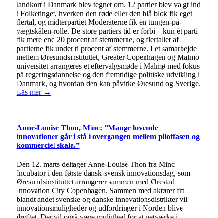
landkort i Danmark blev tegnet om. 12 partier blev valgt ind
i Folketinget, hverken den røde eller den blå blok fik eget
flertal, og midterpartiet Moderaterne fik en tungen-på-
vægtskålen-rolle. De store partiers tid er forbi – kun ét parti
fik mere end 20 procent af stemmerne, og flertallet af
partierne fik under ti procent af stemmerne. I et samarbejde
mellem Øresundsinstituttet, Greater Copenhagen og Malmö
universitet arrangeres et eftervalgsmøde i Malmø med fokus
på regeringsdannelse og den fremtidige politiske udvikling i
Danmark, og hvordan den kan påvirke Øresund og Sverige.
Läs mer →
Anne-Louise Thon, Minc: ”Mange lovende
innovationer går i stå i overgangen mellem pilotfasen og
kommerciel skala.”
Den 12. marts deltager Anne-Louise Thon fra Minc
Incubator i den første dansk-svensk innovationsdag, som
Øresundsinstituttet arrangerer sammen med Ørestad
Innovation City Copenhagen. Sammen med aktører fra
blandt andet svenske og danske innovationsdistrikter vil
innovationsmuligheder og udfordringer i Norden blive
drøftet. Der vil også være mulighed for at netværke i