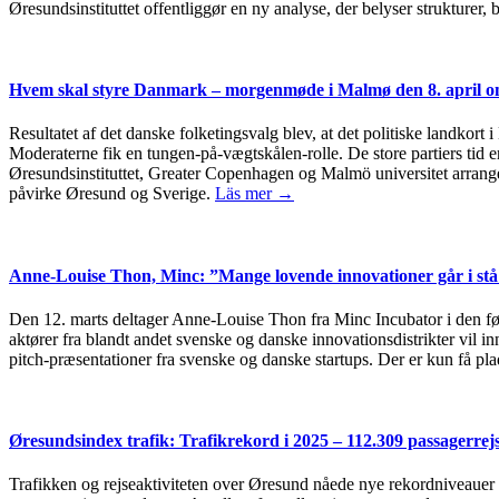
Øresundsinstituttet offentliggør en ny analyse, der belyser strukturer
Hvem skal styre Danmark – morgenmøde i Malmø den 8. april om
Resultatet af det danske folketingsvalg blev, at det politiske landkort 
Moderaterne fik en tungen-på-vægtskålen-rolle. De store partiers tid er
Øresundsinstituttet, Greater Copenhagen og Malmö universitet arrang
påvirke Øresund og Sverige.
Läs mer →
Anne-Louise Thon, Minc: ”Mange lovende innovationer går i stå 
Den 12. marts deltager Anne-Louise Thon fra Minc Incubator i den 
aktører fra blandt andet svenske og danske innovationsdistrikter vil 
pitch-præsentationer fra svenske og danske startups. Der er kun få plad
Øresundsindex trafik: Trafikrekord i 2025 – 112.309 passagerre
Trafikken og rejseaktiviteten over Øresund nåede nye rekordniveauer i 