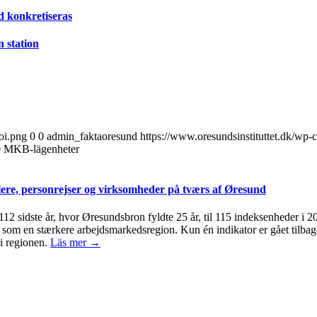
d konkretiseras
n station
oi.png
0
0
admin_faktaoresund
https://www.oresundsinstituttet.dk/wp-
60 MKB-lägenheter
ere, personrejser og virksomheder på tværs af Øresund
 112 sidste år, hvor Øresundsbron fyldte 25 år, til 115 indeksenheder i 
om en stærkere arbejdsmarkedsregion. Kun én indikator er gået tilbage 
i regionen.
Läs mer →