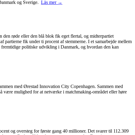
 i Danmark og Sverige.
Läs mer →
 den røde eller den blå blok fik eget flertal, og midterpartiet
 af partierne fik under ti procent af stemmerne. I et samarbejde mellem
 fremtidige politiske udvikling i Danmark, og hvordan den kan
rer sammen med Ørestad Innovation City Copenhagen. Sammen med
også være mulighed for at netværke i matchmaking-området eller høre
cent og oversteg for første gang 40 millioner. Det svarer til 112.309