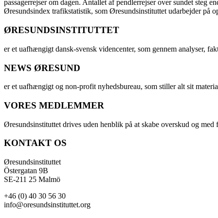
passagerrejser om dagen. Antallet af pendlerrejser over sundet steg e
Øresundsindex trafikstatistik, som Øresundsinstituttet udarbejder på
ØRESUNDSINSTITUTTET
er et uafhængigt dansk-svensk videncenter, som gennem analyser, fak
NEWS ØRESUND
er et uafhængigt og non-profit nyhedsbureau, som stiller alt sit materia
VORES MEDLEMMER
Øresundsinstituttet drives uden henblik på at skabe overskud og med f
KONTAKT OS
Øresundsinstituttet
Östergatan 9B
SE-211 25 Malmö
+46 (0) 40 30 56 30
info@oresundsinstituttet.org