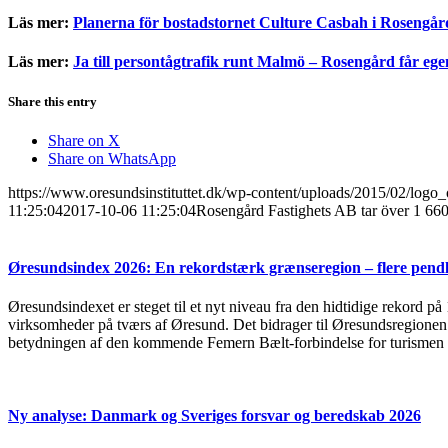
Läs mer:
Planerna för bostadstornet Culture Casbah i Rosengår
Läs mer:
Ja till persontågtrafik runt Malmö – Rosengård får ege
Share this entry
Share on X
Share on WhatsApp
https://www.oresundsinstituttet.dk/wp-content/uploads/2015/02/logo_
11:25:04
2017-10-06 11:25:04
Rosengård Fastighets AB tar över 1 6
Øresundsindex 2026: En rekordstærk grænseregion – flere pendl
Øresundsindexet er steget til et nyt niveau fra den hidtidige rekord på
virksomheder på tværs af Øresund. Det bidrager til Øresundsregionen s
betydningen af den kommende Femern Bælt-forbindelse for turismen 
Ny analyse: Danmark og Sveriges forsvar og beredskab 2026