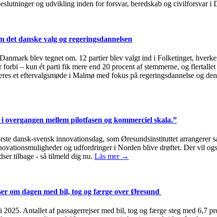
, beslutninger og udvikling inden for forsvar, beredskab og civilforsvar
 det danske valg og regeringsdannelsen
i Danmark blev tegnet om. 12 partier blev valgt ind i Folketinget, hverken
 forbi – kun ét parti fik mere end 20 procent af stemmerne, og flertallet
eres et eftervalgsmøde i Malmø med fokus på regeringsdannelse og den
i overgangen mellem pilotfasen og kommerciel skala.”
første dansk-svensk innovationsdag, som Øresundsinstituttet arrange
innovationsmuligheder og udfordringer i Norden blive drøftet. Der vil 
ser tilbage - så tilmeld dig nu.
Läs mer →
jser om dagen med bil, tog og færge over Øresund
2025. Antallet af passagerrejser med bil, tog og færge steg med 6,7 pro