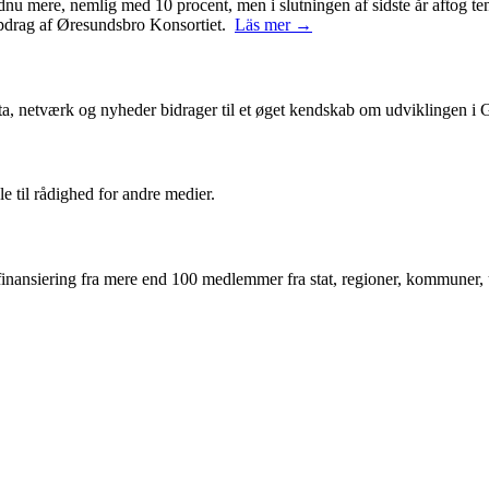
ndnu mere, nemlig med 10 procent, men i slutningen af sidste år aftog 
 opdrag af Øresundsbro Konsortiet.
Läs mer →
ta, netværk og nyheder bidrager til et øget kendskab om udviklingen i
le til rådighed for andre medier.
inansiering fra mere end 100 medlemmer fra stat, regioner, kommuner, un