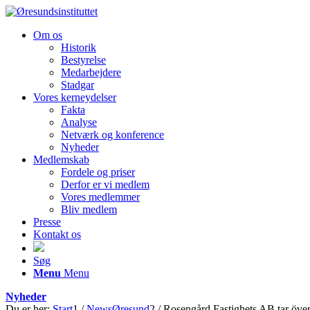
Om os
Historik
Bestyrelse
Medarbejdere
Stadgar
Vores kerneydelser
Fakta
Analyse
Netværk og konference
Nyheder
Medlemskab
Fordele og priser
Derfor er vi medlem
Vores medlemmer
Bliv medlem
Presse
Kontakt os
Søg
Menu
Menu
Nyheder
Du er her:
Start
1
/
NewsØresund
2
/
Rosengård Fastighets AB tar öv