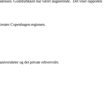
tendensen. Godstrafikken har været stagnerende. Det viser rapporten
 Greater Copenhagen-regionen.
iversiteter og det private erhvervsliv.