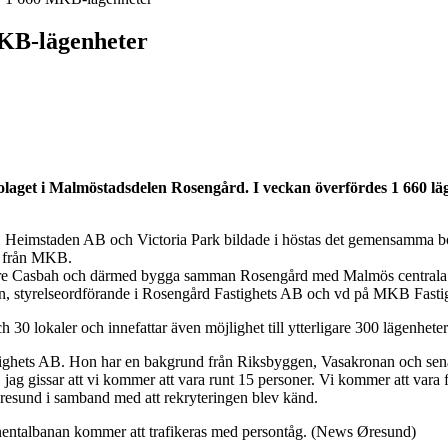
MKB-lägenheter
olaget i Malmöstadsdelen Rosengård. I veckan överfördes 1 660 läg
 Heimstaden AB och Victoria Park bildade i höstas det gemensamma bo
r från MKB.
lture Casbah och därmed bygga samman Rosengård med Malmös centrala del
nsson, styrelseordförande i Rosengård Fastighets AB och vd på MKB Fast
0 lokaler och innefattar även möjlighet till ytterligare 300 lägenheter
Fastighets AB. Hon har en bakgrund från Riksbyggen, Vasakronan och sen
, jag gissar att vi kommer att vara runt 15 personer. Vi kommer att vara f
Øresund i samband med att rekryteringen blev känd.
inentalbanan kommer att trafikeras med persontåg. (News Øresund)