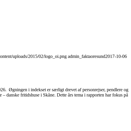
content/uploads/2015/02/logo_oi.png
admin_faktaoresund
2017-10-06
2026. Øgningen i indekset er særligt drevet af personrejser, pendlere og
– danske fritidshuse i Skåne. Dette års tema i rapporten har fokus på