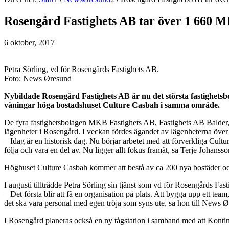
Rosengård Fastighets AB tar över 1 660 
6 oktober, 2017
Petra Sörling, vd för Rosengårds Fastighets AB.
Foto: News Øresund
Nybildade Rosengård Fastighets AB är nu det största fastighetsb
våningar höga bostadshuset Culture Casbah i samma område.
De fyra fastighetsbolagen MKB Fastighets AB, Fastighets AB Balder,
lägenheter i Rosengård. I veckan fördes ägandet av lägenheterna öve
– Idag är en historisk dag. Nu börjar arbetet med att förverkliga Cu
följa och vara en del av. Nu ligger allt fokus framåt, sa Terje Joha
Höghuset Culture Casbah kommer att bestå av ca 200 nya bostäder och 3
I augusti tillträdde Petra Sörling sin tjänst som vd för Rosengårds 
– Det första blir att få en organisation på plats. Att bygga upp ett team
det ska vara personal med egen tröja som syns ute, sa hon till News 
I Rosengård planeras också en ny tågstation i samband med att Kont