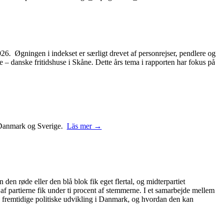
2026. Øgningen i indekset er særligt drevet af personrejser, pendlere og
– danske fritidshuse i Skåne. Dette års tema i rapporten har fokus på
 i Danmark og Sverige.
Läs mer →
 den røde eller den blå blok fik eget flertal, og midterpartiet
 af partierne fik under ti procent af stemmerne. I et samarbejde mellem
 fremtidige politiske udvikling i Danmark, og hvordan den kan