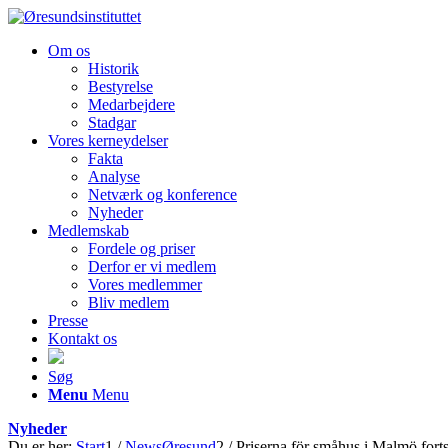
Om os
Historik
Bestyrelse
Medarbejdere
Stadgar
Vores kerneydelser
Fakta
Analyse
Netværk og konference
Nyheder
Medlemskab
Fordele og priser
Derfor er vi medlem
Vores medlemmer
Bliv medlem
Presse
Kontakt os
Søg
Menu
Menu
Nyheder
Du er her:
Start
1
/
NewsØresund
2
/
Priserna för småhus i Malmö forts