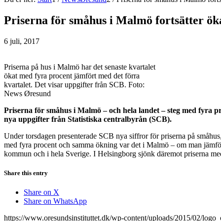
Priserna för småhus i Malmö fortsätter ök
6 juli, 2017
Priserna på hus i Malmö har det senaste kvartalet
ökat med fyra procent jämfört med det förra
kvartalet. Det visar uppgifter från SCB. Foto:
News Øresund
Priserna för småhus i Malmö – och hela landet – steg med fyra pr
nya uppgifter från Statistiska centralbyrån (SCB).
Under torsdagen presenterade SCB nya siffror för priserna på småhus, 
med fyra procent och samma ökning var det i Malmö – om man jämför
kommun och i hela Sverige. I Helsingborg sjönk däremot priserna med 
Share this entry
Share on X
Share on WhatsApp
https://www.oresundsinstituttet.dk/wp-content/uploads/2015/02/logo_