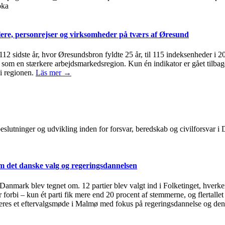
öka
ere, personrejser og virksomheder på tværs af Øresund
 112 sidste år, hvor Øresundsbron fyldte 25 år, til 115 indeksenheder i 
om en stærkere arbejdsmarkedsregion. Kun én indikator er gået tilbage 
i regionen.
Läs mer →
, beslutninger og udvikling inden for forsvar, beredskab og civilforsvar
 det danske valg og regeringsdannelsen
i Danmark blev tegnet om. 12 partier blev valgt ind i Folketinget, hverken
 forbi – kun ét parti fik mere end 20 procent af stemmerne, og flertallet
eres et eftervalgsmøde i Malmø med fokus på regeringsdannelse og den