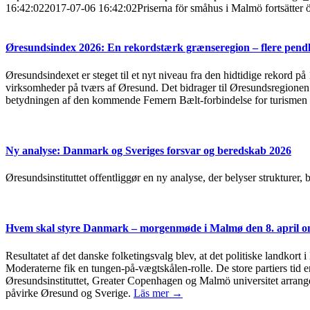
16:42:02
2017-07-06 16:42:02
Priserna för småhus i Malmö fortsätter 
Øresundsindex 2026: En rekordstærk grænseregion – flere pendl
Øresundsindexet er steget til et nyt niveau fra den hidtidige rekord på
virksomheder på tværs af Øresund. Det bidrager til Øresundsregionen s
betydningen af den kommende Femern Bælt-forbindelse for turismen 
Ny analyse: Danmark og Sveriges forsvar og beredskab 2026
Øresundsinstituttet offentliggør en ny analyse, der belyser strukturer
Hvem skal styre Danmark – morgenmøde i Malmø den 8. april om
Resultatet af det danske folketingsvalg blev, at det politiske landkort 
Moderaterne fik en tungen-på-vægtskålen-rolle. De store partiers tid er
Øresundsinstituttet, Greater Copenhagen og Malmö universitet arrang
påvirke Øresund og Sverige.
Läs mer →