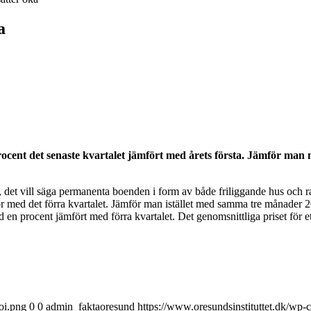
a
ocent det senaste kvartalet jämfört med årets första. Jämför man 
det vill säga permanenta boenden i form av både friliggande hus och rad
 med det förra kvartalet. Jämför man istället med samma tre månader
en procent jämfört med förra kvartalet. Det genomsnittliga priset för 
oi.png
0
0
admin_faktaoresund
https://www.oresundsinstituttet.dk/wp-