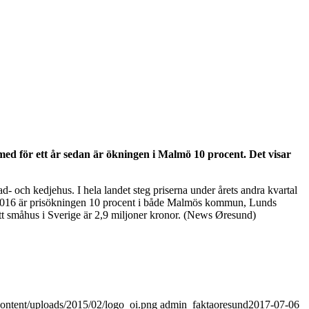
med för ett år sedan är ökningen i Malmö 10 procent. Det visar
- och kedjehus. I hela landet steg priserna under årets andra kvartal
 2016 är prisökningen 10 procent i både Malmös kommun, Lunds
ett småhus i Sverige är 2,9 miljoner kronor. (News Øresund)
content/uploads/2015/02/logo_oi.png
admin_faktaoresund
2017-07-06