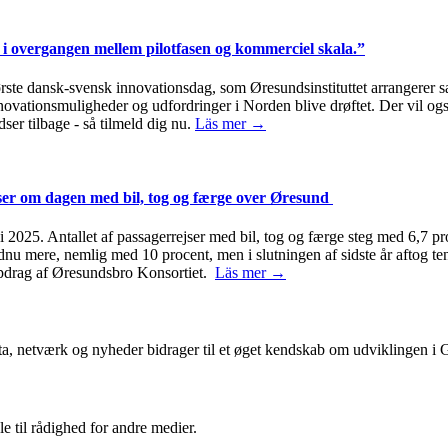
i overgangen mellem pilotfasen og kommerciel skala.”
første dansk-svensk innovationsdag, som Øresundsinstituttet arrange
innovationsmuligheder og udfordringer i Norden blive drøftet. Der vil 
ser tilbage - så tilmeld dig nu.
Läs mer →
jser om dagen med bil, tog og færge over Øresund
2025. Antallet af passagerrejser med bil, tog og færge steg med 6,7 pro
ndnu mere, nemlig med 10 procent, men i slutningen af sidste år aftog 
 opdrag af Øresundsbro Konsortiet.
Läs mer →
ta, netværk og nyheder bidrager til et øget kendskab om udviklingen i
le til rådighed for andre medier.