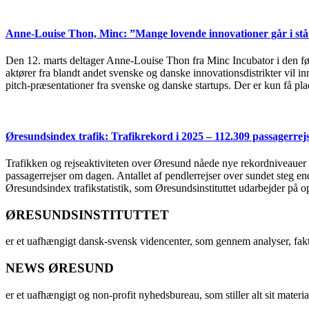
Anne-Louise Thon, Minc: ”Mange lovende innovationer går i stå 
Den 12. marts deltager Anne-Louise Thon fra Minc Incubator i den 
aktører fra blandt andet svenske og danske innovationsdistrikter vil 
pitch-præsentationer fra svenske og danske startups. Der er kun få plad
Øresundsindex trafik: Trafikrekord i 2025 – 112.309 passagerre
Trafikken og rejseaktiviteten over Øresund nåede nye rekordniveauer i 
passagerrejser om dagen. Antallet af pendlerrejser over sundet steg e
Øresundsindex trafikstatistik, som Øresundsinstituttet udarbejder på
ØRESUNDSINSTITUTTET
er et uafhængigt dansk-svensk videncenter, som gennem analyser, fak
NEWS ØRESUND
er et uafhængigt og non-profit nyhedsbureau, som stiller alt sit materia