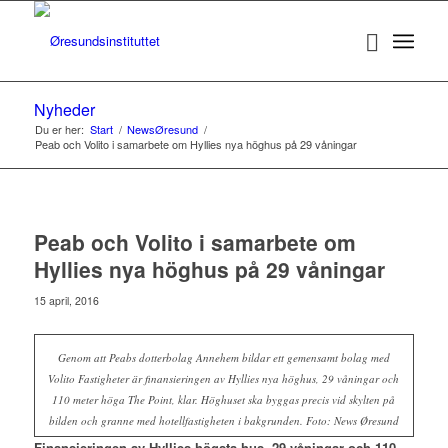
Nyheder
Du er her:
Start
/
NewsØresund
/
Peab och Volito i samarbete om Hyllies nya höghus på 29 våningar
Peab och Volito i samarbete om
Hyllies nya höghus på 29 våningar
15 april, 2016
Genom att Peabs dotterbolag Annehem bildar ett gemensamt bolag med
Volito Fastigheter är finansieringen av Hyllies nya höghus, 29 våningar och
110 meter höga The Point, klar. Höghuset ska byggas precis vid skylten på
bilden och granne med hotellfastigheten i bakgrunden. Foto: News Øresund
Finansieringen av Hyllies högsta hus, 29 våningar och 110