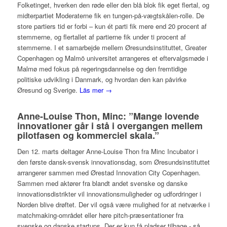
Folketinget, hverken den røde eller den blå blok fik eget flertal, og
midterpartiet Moderaterne fik en tungen-på-vægtskålen-rolle. De
store partiers tid er forbi – kun ét parti fik mere end 20 procent af
stemmerne, og flertallet af partierne fik under ti procent af
stemmerne. I et samarbejde mellem Øresundsinstituttet, Greater
Copenhagen og Malmö universitet arrangeres et eftervalgsmøde i
Malmø med fokus på regeringsdannelse og den fremtidige
politiske udvikling i Danmark, og hvordan den kan påvirke
Øresund og Sverige.
Läs mer →
Anne-Louise Thon, Minc: ”Mange lovende
innovationer går i stå i overgangen mellem
pilotfasen og kommerciel skala.”
Den 12. marts deltager Anne-Louise Thon fra Minc Incubator i
den første dansk-svensk innovationsdag, som Øresundsinstituttet
arrangerer sammen med Ørestad Innovation City Copenhagen.
Sammen med aktører fra blandt andet svenske og danske
innovationsdistrikter vil innovationsmuligheder og udfordringer i
Norden blive drøftet. Der vil også være mulighed for at netværke i
matchmaking-området eller høre pitch-præsentationer fra
svenske og danske startups. Der er kun få pladser tilbage - så