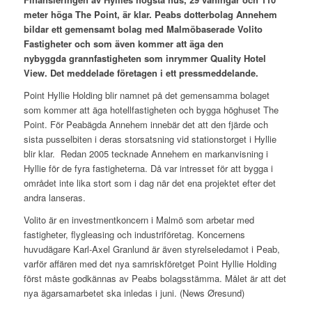
meter höga The Point, är klar. Peabs dotterbolag Annehem
bildar ett gemensamt bolag med Malmöbaserade Volito
Fastigheter och som även kommer att äga den
nybyggda grannfastigheten som inrymmer Quality Hotel
View. Det meddelade företagen i ett pressmeddelande.
Point Hyllie Holding blir namnet på det gemensamma bolaget
som kommer att äga hotellfastigheten och bygga höghuset The
Point. För Peabägda Annehem innebär det att den fjärde och
sista pusselbiten i deras storsatsning vid stationstorget i Hyllie
blir klar. Redan 2005 tecknade Annehem en markanvisning i
Hyllie för de fyra fastigheterna. Då var intresset för att bygga i
området inte lika stort som i dag när det ena projektet efter det
andra lanseras.
Volito är en investmentkoncern i Malmö som arbetar med
fastigheter, flygleasing och industriföretag. Koncernens
huvudägare Karl-Axel Granlund är även styrelseledamot i Peab,
varför affären med det nya samriskföretget Point Hyllie Holding
först måste godkännas av Peabs bolagsstämma. Målet är att det
nya ägarsamarbetet ska inledas i juni. (News Øresund)