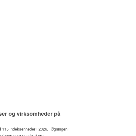
ser og virksomheder på
 til 115 indeksenheder i 2026. Øgningen i
sregionen som en stærkere