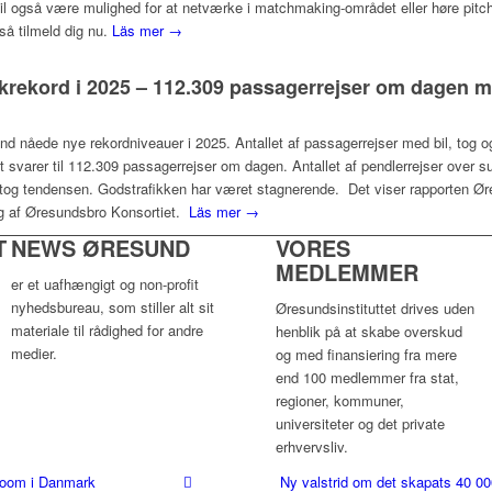
r vil også være mulighed for at netværke i matchmaking-området eller høre pi
 så tilmeld dig nu.
Läs mer →
ikrekord i 2025 – 112.309 passagerrejser om dagen m
und nåede nye rekordniveauer i 2025. Antallet af passagerrejser med bil, tog 
Det svarer til 112.309 passagerrejser om dagen. Antallet af pendlerrejser ove
aftog tendensen. Godstrafikken har været stagnerende. Det viser rapporten Ør
ag af Øresundsbro Konsortiet.
Läs mer →
T
NEWS ØRESUND
VORES
MEDLEMMER
er et uafhængigt og non-profit
nyhedsbureau, som stiller alt sit
Øresundsinstituttet drives uden
materiale til rådighed for andre
henblik på at skabe overskud
medier.
og med finansiering fra mere
end 100 medlemmer fra stat,
regioner, kommuner,
universiteter og det private
erhvervsliv.
bboom i Danmark
Ny valstrid om det skapats 40 00