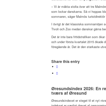
– Vi är mäkta stolta över att tre Malmör
som lockar danskarna. Så vi hoppas bl
sommaren, säger Malmös turistdirektör
I övrigt är det klassiska sommarnöjen 
Tivoli och Zoo medan danskar gärna be
Det är inte bara fritidstrafiken som öka
och under första kvartalet 2015 ökade 
föregående år. Det är den starkaste ut
Share this entry
Øresundsindex 2026: En re
tværs af Øresund
Øresundsindexet er steget til et nyt niv
indekset er særligt drevet af personrej