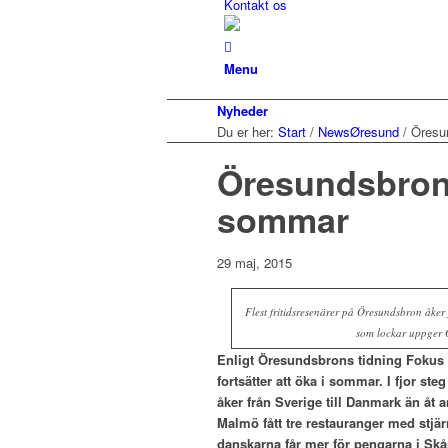
Kontakt os
Menu
Nyheder
Du er her:
Start
/
NewsØresund
/
Öresun
Öresundsbron t
sommar
29 maj, 2015
Flest fritidsresenärer på Öresundsbron åker
som lockar uppger 
Enligt Öresundsbrons tidning Fokus Ö
fortsätter att öka i sommar. I fjor s
åker från Sverige till Danmark än åt 
Malmö fått tre restauranger med stjä
danskarna får mer för pengarna i Skå