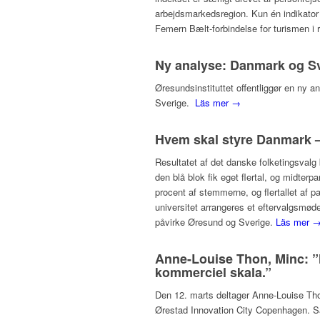
arbejdsmarkedsregion. Kun én indikator
Femern Bælt-forbindelse for turismen i 
Ny analyse: Danmark og Sv
Øresundsinstituttet offentliggør en ny a
Sverige.
Läs mer →
Hvem skal styre Danmark –
Resultatet af det danske folketingsvalg b
den blå blok fik eget flertal, og midterp
procent af stemmerne, og flertallet af 
universitet arrangeres et eftervalgsmø
påvirke Øresund og Sverige.
Läs mer 
Anne-Louise Thon, Minc: ”
kommerciel skala.”
Den 12. marts deltager Anne-Louise Tho
Ørestad Innovation City Copenhagen. Sa