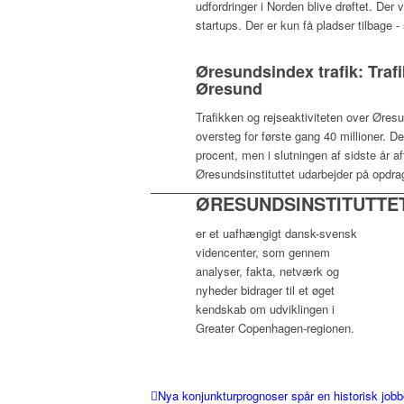
udfordringer i Norden blive drøftet. De
startups. Der er kun få pladser tilbage -
Øresundsindex trafik: Traf
Øresund
Trafikken og rejseaktiviteten over Øres
oversteg for første gang 40 millioner. 
procent, men i slutningen af sidste år 
Øresundsinstituttet udarbejder på opdr
ØRESUNDSINSTITUTTE
er et uafhængigt dansk-svensk
videncenter, som gennem
analyser, fakta, netværk og
nyheder bidrager til et øget
kendskab om udviklingen i
Greater Copenhagen-regionen.
Nya konjunkturprognoser spår en historisk jo