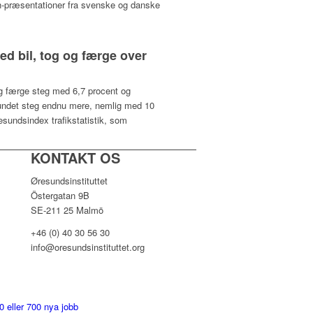
tch-præsentationer fra svenske og danske
ed bil, tog og færge over
og færge steg med 6,7 procent og
r sundet steg endnu mere, nemlig med 10
esundsindex trafikstatistik, som
KONTAKT OS
Øresundsinstituttet
Östergatan 9B
SE-211 25 Malmö
+46 (0) 40 30 56 30
info@oresundsinstituttet.org
0 eller 700 nya jobb