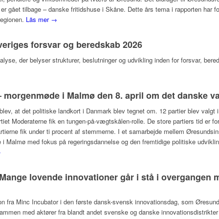
 er gået tilbage – danske fritidshuse i Skåne. Dette års tema i rapporten ha
regionen.
Läs mer →
eriges forsvar og beredskab 2026
nalyse, der belyser strukturer, beslutninger og udvikling inden for forsvar, ber
 morgenmøde i Malmø den 8. april om det danske v
lev, at det politiske landkort i Danmark blev tegnet om. 12 partier blev valgt i
artiet Moderaterne fik en tungen-på-vægtskålen-rolle. De store partiers tid er fo
partierne fik under ti procent af stemmerne. I et samarbejde mellem Øresunds
de i Malmø med fokus på regeringsdannelse og den fremtidige politiske udvikl
→
Mange lovende innovationer går i stå i overgangen m
n fra Minc Incubator i den første dansk-svensk innovationsdag, som Øresun
mmen med aktører fra blandt andet svenske og danske innovationsdistrikter 