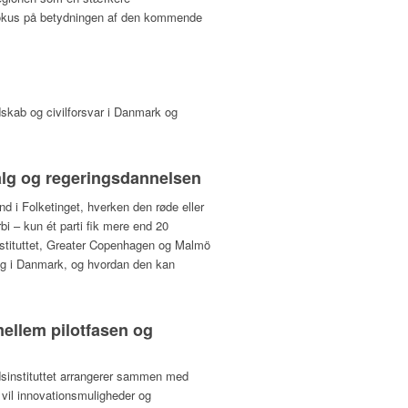
r fokus på betydningen af den kommende
edskab og civilforsvar i Danmark og
alg og regeringsdannelsen
nd i Folketinget, hverken den røde eller
rbi – kun ét parti fik mere end 20
instituttet, Greater Copenhagen og Malmö
ing i Danmark, og hvordan den kan
ellem pilotfasen og
dsinstituttet arrangerer sammen med
vil innovationsmuligheder og