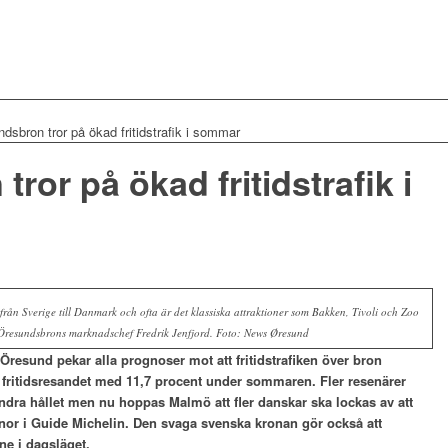
dsbron tror på ökad fritidstrafik i sommar
ror på ökad fritidstrafik i
 från Sverige till Danmark och ofta är det klassiska attraktioner som Bakken, Tivoli och Zoo
Öresundsbrons marknadschef Fredrik Jenfjord. Foto: News Øresund
resund pekar alla prognoser mot att fritidstrafiken över bron
teg fritidsresandet med 11,7 procent under sommaren. Fler resenärer
andra hållet men nu hoppas Malmö att fler danskar ska lockas av att
rnor i Guide Michelin. Den svaga svenska kronan gör också att
ne i dagsläget.