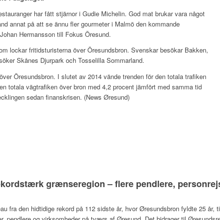
estauranger har fått stjärnor i Gudie Michelin. God mat brukar vara något
and annat på att se ännu fler gourmeter i Malmö den kommande
 Johan Hermansson till Fokus Öresund.
som lockar fritidsturisterna över Öresundsbron. Svenskar besökar Bakken,
söker Skånes Djurpark och Tosselilla Sommarland.
r över Öresundsbron. I slutet av 2014 vände trenden för den totala trafiken
den totala vägtrafiken över bron med 4,2 procent jämfört med samma tid
vecklingen sedan finanskrisen. (News Øresund)
kordstærk grænseregion – flere pendlere, personrej
eau fra den hidtidige rekord på 112 sidste år, hvor Øresundsbron fyldte 25 år,
ser, pendlere og virksomheder på tværs af Øresund. Det bidrager til Øresund