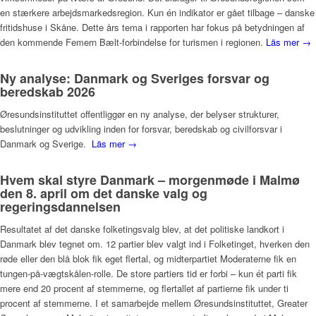
en stærkere arbejdsmarkedsregion. Kun én indikator er gået tilbage – danske
fritidshuse i Skåne. Dette års tema i rapporten har fokus på betydningen af
den kommende Femern Bælt-forbindelse for turismen i regionen.
Läs mer →
Ny analyse: Danmark og Sveriges forsvar og
beredskab 2026
Øresundsinstituttet offentliggør en ny analyse, der belyser strukturer,
beslutninger og udvikling inden for forsvar, beredskab og civilforsvar i
Danmark og Sverige.
Läs mer →
Hvem skal styre Danmark – morgenmøde i Malmø
den 8. april om det danske valg og
regeringsdannelsen
Resultatet af det danske folketingsvalg blev, at det politiske landkort i
Danmark blev tegnet om. 12 partier blev valgt ind i Folketinget, hverken den
røde eller den blå blok fik eget flertal, og midterpartiet Moderaterne fik en
tungen-på-vægtskålen-rolle. De store partiers tid er forbi – kun ét parti fik
mere end 20 procent af stemmerne, og flertallet af partierne fik under ti
procent af stemmerne. I et samarbejde mellem Øresundsinstituttet, Greater