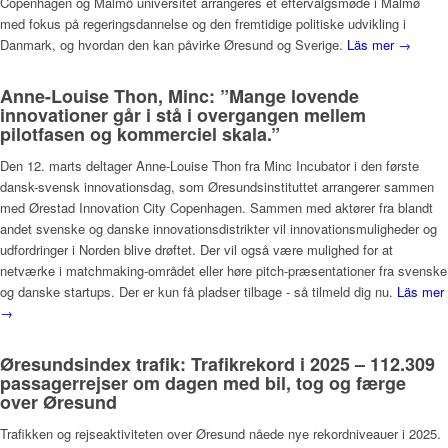
Copenhagen og Malmö universitet arrangeres et eftervalgsmøde i Malmø
med fokus på regeringsdannelse og den fremtidige politiske udvikling i
Danmark, og hvordan den kan påvirke Øresund og Sverige.
Läs mer →
Anne-Louise Thon, Minc: ”Mange lovende
innovationer går i stå i overgangen mellem
pilotfasen og kommerciel skala.”
Den 12. marts deltager Anne-Louise Thon fra Minc Incubator i den første
dansk-svensk innovationsdag, som Øresundsinstituttet arrangerer sammen
med Ørestad Innovation City Copenhagen. Sammen med aktører fra blandt
andet svenske og danske innovationsdistrikter vil innovationsmuligheder og
udfordringer i Norden blive drøftet. Der vil også være mulighed for at
netværke i matchmaking-området eller høre pitch-præsentationer fra svenske
og danske startups. Der er kun få pladser tilbage - så tilmeld dig nu.
Läs mer
→
Øresundsindex trafik: Trafikrekord i 2025 – 112.309
passagerrejser om dagen med bil, tog og færge
over Øresund
Trafikken og rejseaktiviteten over Øresund nåede nye rekordniveauer i 2025.