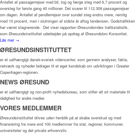
Antallet af passagerrejser med bil, tog og færge steg med 6,7 procent og
oversteg for første gang 40 millioner. Det svarer til 112.309 passagerrejser
om dagen. Antallet af pendlerrejser over sundet steg endnu mere, nemlig
med 10 procent, men i slutningen af sidste år aftog tendensen. Godstrafikken
har været stagnerende. Det viser rapporten Øresundsindex trafikstatistik,
som Øresundsinstituttet udarbejder på opdrag af Øresundsbro Konsortiet.
Läs mer →
ØRESUNDSINSTITUTTET
er et uafhængigt dansk-svensk videncenter, som gennem analyser, fakta,
netværk og nyheder bidrager til et øget kendskab om udviklingen i Greater
Copenhagen-regionen.
NEWS ØRESUND
er et uafhængigt og non-profit nyhedsbureau, som stiller alt sit materiale til
rådighed for andre medier.
VORES MEDLEMMER
Øresundsinstituttet drives uden henblik på at skabe overskud og med
finansiering fra mere end 100 medlemmer fra stat, regioner, kommuner,
universiteter og det private erhvervsliv.