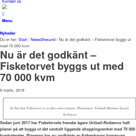
Kontakt os
Menu
Nyheder
Du er her:
Start
/
NewsØresund
/
Nu är det godkänt – Fisketorvet byggs ut
med 70 000 kvm
Nu är det godkänt –
Fisketorvet byggs ut med
70 000 kvm
9 marts, 2018
Så här kan Fisketorvet se ut efter renoveringen. Illustration: Schmidt Hammer Lassen
Architects
Sedan juni 2017 har Fisketorvets franske ägare Unibail-Rodamco haft
planer på att bygga ut det centralt liggande shoppingcentret med 70 000
kvadratmeter. Planerna har nu godkänts av Københavns kommuns