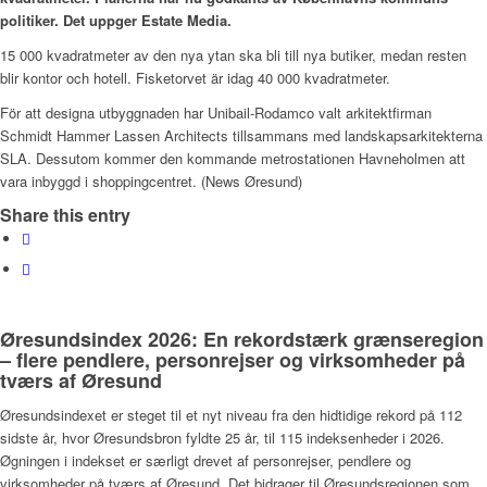
politiker. Det uppger Estate Media.
15 000 kvadratmeter av den nya ytan ska bli till nya butiker, medan resten
blir kontor och hotell. Fisketorvet är idag 40 000 kvadratmeter.
För att designa utbyggnaden har Unibail-Rodamco valt arkitektfirman
Schmidt Hammer Lassen Architects tillsammans med landskapsarkitekterna
SLA. Dessutom kommer den kommande metrostationen Havneholmen att
vara inbyggd i shoppingcentret. (News Øresund)
Share this entry
Øresundsindex 2026: En rekordstærk grænseregion
– flere pendlere, personrejser og virksomheder på
tværs af Øresund
Øresundsindexet er steget til et nyt niveau fra den hidtidige rekord på 112
sidste år, hvor Øresundsbron fyldte 25 år, til 115 indeksenheder i 2026.
Øgningen i indekset er særligt drevet af personrejser, pendlere og
virksomheder på tværs af Øresund. Det bidrager til Øresundsregionen som