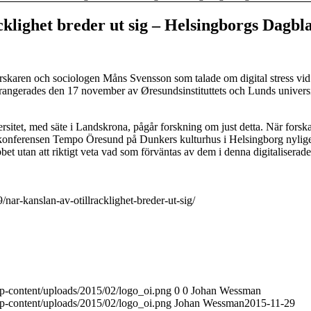
cklighet breder ut sig – Helsingborgs Dagbl
skaren och sociologen Måns Svensson som talade om digital stress vid
ngerades den 17 november av Øresundsinstituttets och Lunds universi
ersitet, med säte i Landskrona, pågår forskning om just detta. När forsk
konferensen Tempo Öresund på Dunkers kulturhus i Helsingborg nylig
bbet utan att riktigt veta vad som förväntas av dem i denna digitaliserad
nar-kanslan-av-otillracklighet-breder-ut-sig/
wp-content/uploads/2015/02/logo_oi.png
0
0
Johan Wessman
wp-content/uploads/2015/02/logo_oi.png
Johan Wessman
2015-11-29