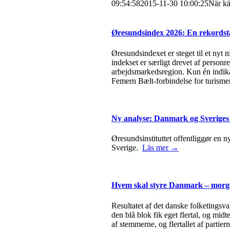
09:54:58
2015-11-30 10:00:25
När kä
Øresundsindex 2026: En rekordstæ
Øresundsindexet er steget til et nyt 
indekset er særligt drevet af person
arbejdsmarkedsregion. Kun én indika
Femern Bælt-forbindelse for turisme
Ny analyse: Danmark og Sveriges
Øresundsinstituttet offentliggør en n
Sverige.
Läs mer →
Hvem skal styre Danmark – morge
Resultatet af det danske folketingsva
den blå blok fik eget flertal, og mid
af stemmerne, og flertallet af parti