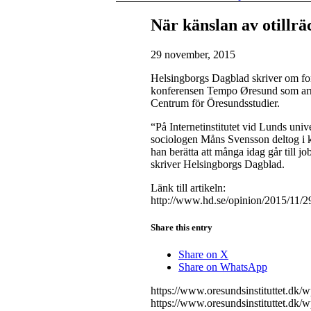
När känslan av otillrä
29 november, 2015
Helsingborgs Dagblad skriver om for
konferensen Tempo Øresund som arra
Centrum för Öresundsstudier.
“På Internetinstitutet vid Lunds univ
sociologen Måns Svensson deltog i 
han berätta att många idag går till jo
skriver Helsingborgs Dagblad.
Länk till artikeln:
http://www.hd.se/opinion/2015/11/29/
Share this entry
Share on X
Share on WhatsApp
https://www.oresundsinstituttet.dk/
https://www.oresundsinstituttet.dk/