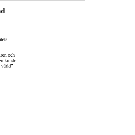
ad
tets
aren och
en kunde
e värld”