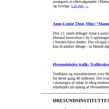
arrangeres et eftervalgsmøde i Malm
og Sverige.
Läs mer →
Anne-Louise Thon, Minc: ”Mange l
Den 12. marts deltager Anne-Louise 
Ørestad Innovation City Copenhagen.
i Norden blive drøftet. Der vil også
kun få pladser tilbage - så tilmeld di
Øresundsindex trafik: Trafikreko
Trafikken og rejseaktiviteten over Ø
for første gang 40 millioner. Det sv
i slutningen af sidste år aftog tende
udarbejder på opdrag af Øresundsbr
ØRESUNDSINSTITUTTE