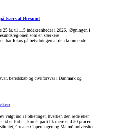
 på tværs af Øresund
te 25 år, til 115 indeksenheder i 2026. Øgningen i
 Øresundsregionen som en stærkere
porten har fokus på betydningen af den kommende
orsvar, beredskab og civilforsvar i Danmark og
elsen
lev valgt ind i Folketinget, hverken den røde eller
s tid er forbi – kun ét parti fik mere end 20 procent
instituttet, Greater Copenhagen og Malmö universitet