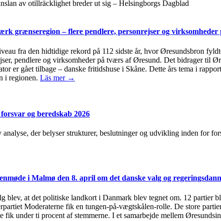
nslan av otillräcklighet breder ut sig – Helsingborgs Dagblad
rk grænseregion – flere pendlere, personrejser og virksomheder
niveau fra den hidtidige rekord på 112 sidste år, hvor Øresundsbron fyld
rejser, pendlere og virksomheder på tværs af Øresund. Det bidrager til
tor er gået tilbage – danske fritidshuse i Skåne. Dette års tema i rap
n i regionen.
Läs mer →
 forsvar og beredskab 2026
y analyse, der belyser strukturer, beslutninger og udvikling inden for f
nmøde i Malmø den 8. april om det danske valg og regeringsdann
lg blev, at det politiske landkort i Danmark blev tegnet om. 12 partier b
terpartiet Moderaterne fik en tungen-på-vægtskålen-rolle. De store partier
erne fik under ti procent af stemmerne. I et samarbejde mellem Øresunds