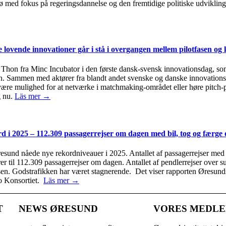
ø med fokus på regeringsdannelse og den fremtidige politiske udvikli
ovende innovationer går i stå i overgangen mellem pilotfasen og 
Thon fra Minc Incubator i den første dansk-svensk innovationsdag, so
 Sammen med aktører fra blandt andet svenske og danske innovationsdi
 være mulighed for at netværke i matchmaking-området eller høre pitch-
g nu.
Läs mer →
rd i 2025 – 112.309 passagerrejser om dagen med bil, tog og færg
resund nåede nye rekordniveauer i 2025. Antallet af passagerrejser med 
arer til 112.309 passagerrejser om dagen. Antallet af pendlerrejser ove
nsen. Godstrafikken har været stagnerende. Det viser rapporten Øresundsi
o Konsortiet.
Läs mer →
T
NEWS ØRESUND
VORES MEDL