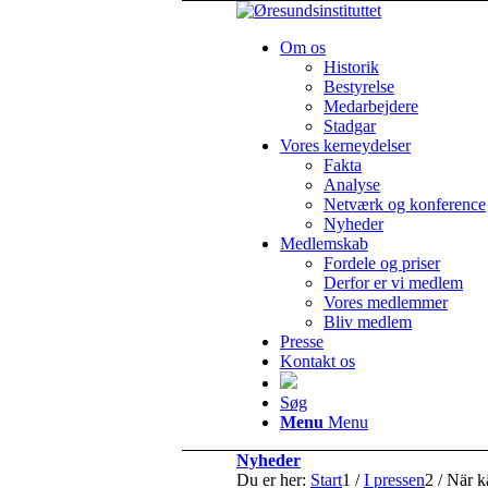
Om os
Historik
Bestyrelse
Medarbejdere
Stadgar
Vores kerneydelser
Fakta
Analyse
Netværk og konference
Nyheder
Medlemskab
Fordele og priser
Derfor er vi medlem
Vores medlemmer
Bliv medlem
Presse
Kontakt os
Søg
Menu
Menu
Nyheder
Du er her:
Start
1
/
I pressen
2
/
När kä