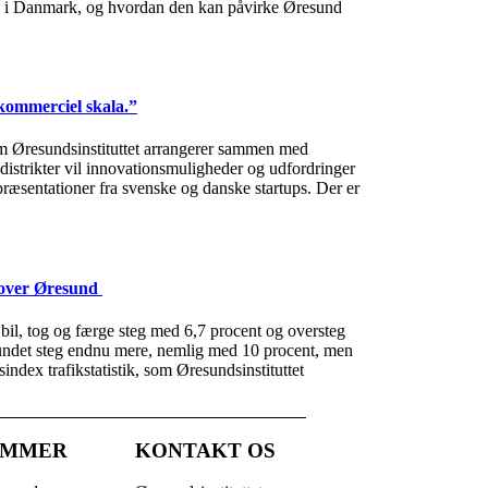
ng i Danmark, og hvordan den kan påvirke Øresund
kommerciel skala.”
m Øresundsinstituttet arrangerer sammen med
strikter vil innovationsmuligheder og udfordringer
præsentationer fra svenske og danske startups. Der er
e over Øresund
bil, tog og færge steg med 6,7 procent og oversteg
r sundet steg endnu mere, nemlig med 10 procent, men
ndex trafikstatistik, som Øresundsinstituttet
EMMER
KONTAKT OS