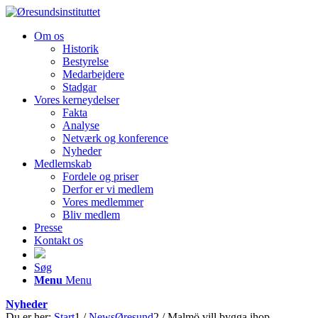
Om os
Historik
Bestyrelse
Medarbejdere
Stadgar
Vores kerneydelser
Fakta
Analyse
Netværk og konference
Nyheder
Medlemskab
Fordele og priser
Derfor er vi medlem
Vores medlemmer
Bliv medlem
Presse
Kontakt os
Søg
Menu
Menu
Nyheder
Du er her:
Start
1
/
NewsØresund
2
/
Malmö vill bygga ihop