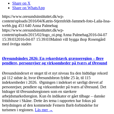
Share on X
Share on WhatsApp
https://www.oresundsinstituttet.dk/wp-
content/uploads/2016/04/Katrin-Stjernfeldt-Jammeh-foto-Laila-Issa-
webb.jpg
453
640
Anna Palmehag
https://www.oresundsinstituttet.dk/wp-
content/uploads/2015/02/logo_oi.png
Anna Palmehag
2016-04-07
15:39:03
2016-04-07 15:39:03
Malmö vill bygga ihop Rosengård
med övriga staden
Øresundsindex 2026: En rekordstærk grænseregion – flere
pendlere, personrejser og virksomheder på tværs af Øresund
Øresundsindexet er steget til et nyt niveau fra den hidtidige rekord
på 112 sidste år, hvor Øresundsbron fyldte 25 år, til 115
indeksenheder i 2026. Øgningen i indekset er særligt drevet af
personrejser, pendlere og virksomheder på tværs af Øresund. Det
bidrager til Øresundsregionen som en stærkere
arbejdsmarkedsregion. Kun én indikator er gået tilbage – danske
fritidshuse i Skåne. Dette års tema i rapporten har fokus på
betydningen af den kommende Femern Bælt-forbindelse for
turismen i regionen.
Läs mer →