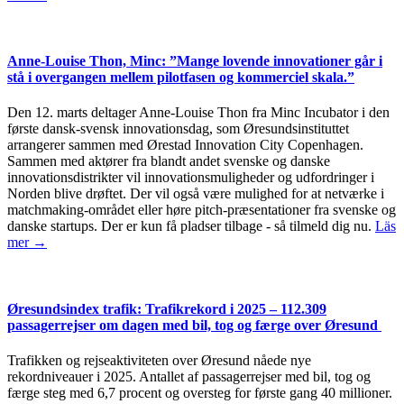
Anne-Louise Thon, Minc: ”Mange lovende innovationer går i
stå i overgangen mellem pilotfasen og kommerciel skala.”
Den 12. marts deltager Anne-Louise Thon fra Minc Incubator i den
første dansk-svensk innovationsdag, som Øresundsinstituttet
arrangerer sammen med Ørestad Innovation City Copenhagen.
Sammen med aktører fra blandt andet svenske og danske
innovationsdistrikter vil innovationsmuligheder og udfordringer i
Norden blive drøftet. Der vil også være mulighed for at netværke i
matchmaking-området eller høre pitch-præsentationer fra svenske og
danske startups. Der er kun få pladser tilbage - så tilmeld dig nu.
Läs
mer →
Øresundsindex trafik: Trafikrekord i 2025 – 112.309
passagerrejser om dagen med bil, tog og færge over Øresund
Trafikken og rejseaktiviteten over Øresund nåede nye
rekordniveauer i 2025. Antallet af passagerrejser med bil, tog og
færge steg med 6,7 procent og oversteg for første gang 40 millioner.