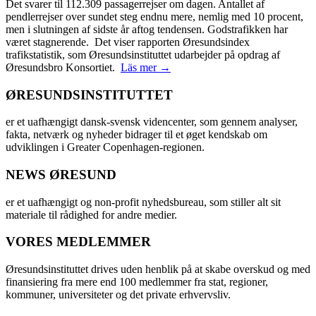
Det svarer til 112.309 passagerrejser om dagen. Antallet af
pendlerrejser over sundet steg endnu mere, nemlig med 10 procent,
men i slutningen af sidste år aftog tendensen. Godstrafikken har
været stagnerende. Det viser rapporten Øresundsindex
trafikstatistik, som Øresundsinstituttet udarbejder på opdrag af
Øresundsbro Konsortiet.
Läs mer →
ØRESUNDSINSTITUTTET
er et uafhængigt dansk-svensk videncenter, som gennem analyser,
fakta, netværk og nyheder bidrager til et øget kendskab om
udviklingen i Greater Copenhagen-regionen.
NEWS ØRESUND
er et uafhængigt og non-profit nyhedsbureau, som stiller alt sit
materiale til rådighed for andre medier.
VORES MEDLEMMER
Øresundsinstituttet drives uden henblik på at skabe overskud og med
finansiering fra mere end 100 medlemmer fra stat, regioner,
kommuner, universiteter og det private erhvervsliv.