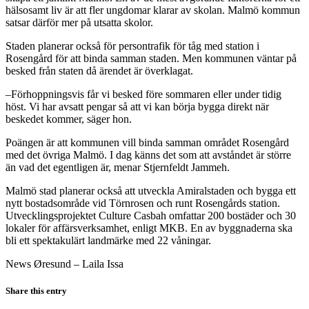
hälsosamt liv är att fler ungdomar klarar av skolan. Malmö kommun
satsar därför mer på utsatta skolor.
Staden planerar också för persontrafik för tåg med station i
Rosengård för att binda samman staden. Men kommunen väntar på
besked från staten då ärendet är överklagat.
–Förhoppningsvis får vi besked före sommaren eller under tidig
höst. Vi har avsatt pengar så att vi kan börja bygga direkt när
beskedet kommer, säger hon.
Poängen är att kommunen vill binda samman området Rosengård
med det övriga Malmö. I dag känns det som att avståndet är större
än vad det egentligen är, menar Stjernfeldt Jammeh.
Malmö stad planerar också att utveckla Amiralstaden och bygga ett
nytt bostadsområde vid Törnrosen och runt Rosengårds station.
Utvecklingsprojektet Culture Casbah omfattar 200 bostäder och 30
lokaler för affärsverksamhet, enligt MKB. En av byggnaderna ska
bli ett spektakulärt landmärke med 22 våningar.
News Øresund – Laila Issa
Share this entry