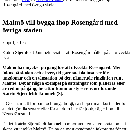
Rosengård med övriga staden
Malmö vill bygga ihop Rosengård med
övriga staden
7 april, 2016
Katrin Stjernfeldt Jammeh berättar att Rosengård håller på att utveck
Issa
Malmö har mycket på gång för att utveckla Rosengård. Mer
fokus på skolan och elever, tidigare sociala insatser för
ungdomar och en tågstation på den planerade ringlinjen runt
Malmö. Det är några exempel på satsningar som planeras eller
är redan på gång, berättar kommunstyrelsens ordförande
Katrin Stjernfeldt Jammeh (S).
– Gör man rätt för barn och unga tidigt, så slipper man kostnader för
att det går illa senare eller för att dom inte får jobb, säger hon till
News Øresund.
Enligt Katrin Stjernfeldt Jammeh har kommunen länge pratat om att
skapa ett jämlikt Malmö. En av de mest avgörande faktorerna för ett