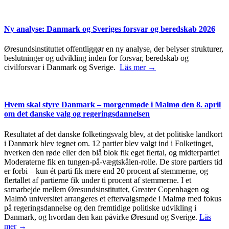
Ny analyse: Danmark og Sveriges forsvar og beredskab 2026
Øresundsinstituttet offentliggør en ny analyse, der belyser strukturer,
beslutninger og udvikling inden for forsvar, beredskab og
civilforsvar i Danmark og Sverige.
Läs mer →
Hvem skal styre Danmark – morgenmøde i Malmø den 8. april
om det danske valg og regeringsdannelsen
Resultatet af det danske folketingsvalg blev, at det politiske landkort
i Danmark blev tegnet om. 12 partier blev valgt ind i Folketinget,
hverken den røde eller den blå blok fik eget flertal, og midterpartiet
Moderaterne fik en tungen-på-vægtskålen-rolle. De store partiers tid
er forbi – kun ét parti fik mere end 20 procent af stemmerne, og
flertallet af partierne fik under ti procent af stemmerne. I et
samarbejde mellem Øresundsinstituttet, Greater Copenhagen og
Malmö universitet arrangeres et eftervalgsmøde i Malmø med fokus
på regeringsdannelse og den fremtidige politiske udvikling i
Danmark, og hvordan den kan påvirke Øresund og Sverige.
Läs
mer →