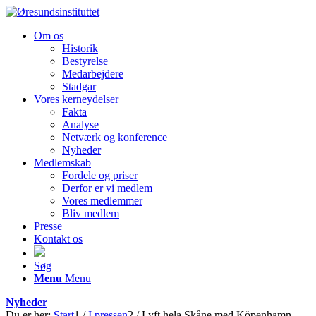
Om os
Historik
Bestyrelse
Medarbejdere
Stadgar
Vores kerneydelser
Fakta
Analyse
Netværk og konference
Nyheder
Medlemskab
Fordele og priser
Derfor er vi medlem
Vores medlemmer
Bliv medlem
Presse
Kontakt os
Søg
Menu
Menu
Nyheder
Du er her:
Start
1
/
I pressen
2
/
Lyft hela Skåne med Köpenhamn –