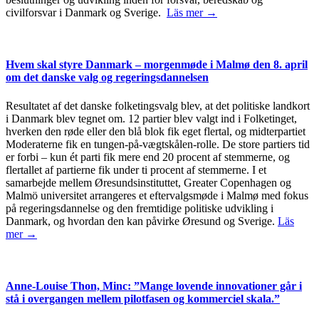
civilforsvar i Danmark og Sverige.
Läs mer →
Hvem skal styre Danmark – morgenmøde i Malmø den 8. april
om det danske valg og regeringsdannelsen
Resultatet af det danske folketingsvalg blev, at det politiske landkort
i Danmark blev tegnet om. 12 partier blev valgt ind i Folketinget,
hverken den røde eller den blå blok fik eget flertal, og midterpartiet
Moderaterne fik en tungen-på-vægtskålen-rolle. De store partiers tid
er forbi – kun ét parti fik mere end 20 procent af stemmerne, og
flertallet af partierne fik under ti procent af stemmerne. I et
samarbejde mellem Øresundsinstituttet, Greater Copenhagen og
Malmö universitet arrangeres et eftervalgsmøde i Malmø med fokus
på regeringsdannelse og den fremtidige politiske udvikling i
Danmark, og hvordan den kan påvirke Øresund og Sverige.
Läs
mer →
Anne-Louise Thon, Minc: ”Mange lovende innovationer går i
stå i overgangen mellem pilotfasen og kommerciel skala.”