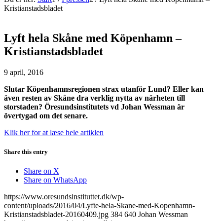
Kristianstadsbladet
Lyft hela Skåne med Köpenhamn –
Kristianstadsbladet
9 april, 2016
Slutar Köpenhamnsregionen strax utanför Lund? Eller kan
även resten av Skåne dra verklig nytta av närheten till
storstaden? Öresundsinstitutets vd Johan Wessman är
övertygad om det senare.
Klik her for at læse hele artiklen
Share this entry
Share on X
Share on WhatsApp
https://www.oresundsinstituttet.dk/wp-
content/uploads/2016/04/Lyfte-hela-Skane-med-Kopenhamn-
Kristianstadsbladet-20160409.jpg
384
640
Johan Wessman