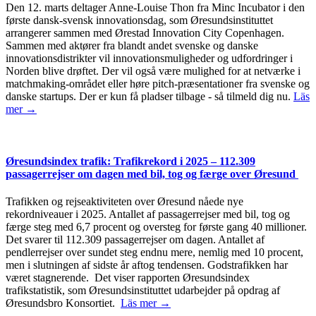
Den 12. marts deltager Anne-Louise Thon fra Minc Incubator i den
første dansk-svensk innovationsdag, som Øresundsinstituttet
arrangerer sammen med Ørestad Innovation City Copenhagen.
Sammen med aktører fra blandt andet svenske og danske
innovationsdistrikter vil innovationsmuligheder og udfordringer i
Norden blive drøftet. Der vil også være mulighed for at netværke i
matchmaking-området eller høre pitch-præsentationer fra svenske og
danske startups. Der er kun få pladser tilbage - så tilmeld dig nu.
Läs
mer →
Øresundsindex trafik: Trafikrekord i 2025 – 112.309
passagerrejser om dagen med bil, tog og færge over Øresund
Trafikken og rejseaktiviteten over Øresund nåede nye
rekordniveauer i 2025. Antallet af passagerrejser med bil, tog og
færge steg med 6,7 procent og oversteg for første gang 40 millioner.
Det svarer til 112.309 passagerrejser om dagen. Antallet af
pendlerrejser over sundet steg endnu mere, nemlig med 10 procent,
men i slutningen af sidste år aftog tendensen. Godstrafikken har
været stagnerende. Det viser rapporten Øresundsindex
trafikstatistik, som Øresundsinstituttet udarbejder på opdrag af
Øresundsbro Konsortiet.
Läs mer →