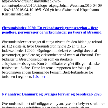
https://www.oresundsinstituttet.dk/wp-
content/uploads/2015/02/logo_oi.png
Johan Wessman
2016-04-09
16:49:18
2016-04-10 16:51:30
Lyft hela Skåne med Köpenhamn –
Kristianstadsbladet
Øresundsindex 2026: En rekordstærk grænseregion – flere
pendlere, personrejser og virksomheder på tværs af Øresund
Øresundsindexet er steget til et nyt niveau fra den hidtidige rekord
på 112 sidste år, hvor Øresundsbron fyldte 25 år, til 115
indeksenheder i 2026. Øgningen i indekset er særligt drevet af
personrejser, pendlere og virksomheder på tværs af Øresund. Det
bidrager til Øresundsregionen som en stærkere
arbejdsmarkedsregion. Kun én indikator er gået tilbage – danske
fritidshuse i Skåne. Dette års tema i rapporten har fokus på
betydningen af den kommende Femern Bælt-forbindelse for
turismen i regionen.
Läs mer →
Ny analyse: Danmark og Sveriges forsvar og beredskab 2026
Øresundsinstituttet offentliggør en ny analyse, der belyser strukturer,
beslutninger og udvikling inden for forsvar, beredskab og