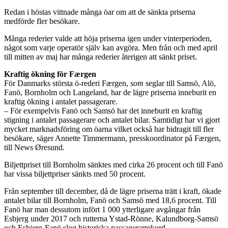
Redan i höstas vittnade många öar om att de sänkta priserna
medförde fler besökare.
Många rederier valde att höja priserna igen under vinterperioden,
något som varje operatör själv kan avgöra. Men från och med april
till mitten av maj har många rederier återigen att sänkt priset.
Kraftig ökning för Færgen
För Danmarks största ö-rederi Færgen,
som
seglar till Samsö, Alö,
Fanö, Bornholm och Langeland, har de lägre priserna inneburit en
kraftig ökning i antalet passagerare.
– För exempelvis Fanö och Samsö har det inneburit en kraftig
stigning i antalet passagerare och antalet bilar. Samtidigt har vi gjort
mycket marknadsföring om öarna vilket också har bidragit till fler
besökare, säger Annette Timmermann, presskoordinator på Færgen,
till News Øresund.
Biljettpriset till Bornholm sänktes med cirka 26 procent och till Fanö
har vissa biljettpriser sänkts med 50 procent.
Från september till december, då de lägre priserna trätt i kraft, ökade
antalet bilar till Bornholm, Fanö och Samsö med 18,6 procent. Till
Fanö har man dessutom infört 1 000 ytterligare avgångar från
Esbjerg under 2017 och rutterna Ystad-Rönne, Kalundborg-Samsö
och Esbjerg-Fanö slog historiska passagerarrekord.