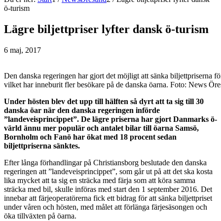
ö-turism
Lägre biljettpriser lyfter dansk ö-turism
6 maj, 2017
Den danska regeringen har gjort det möjligt att sänka biljettpriserna för
vilket har inneburit fler besökare på de danska öarna. Foto: News Ör
Under hösten blev det upp till hälften så dyrt att ta sig till 30
danska öar när den danska regeringen införde
”landeveisprincippet”. De lägre priserna har gjort Danmarks ö-
värld ännu mer populär och antalet bilar till öarna Samsö,
Bornholm och Fanö har ökat med 18 procent sedan
biljettpriserna sänktes.
Efter långa förhandlingar på Christiansborg beslutade den danska
regeringen att ”landeveisprincippet”, som går ut på att det ska kosta
lika mycket att ta sig en sträcka med färja som att köra samma
sträcka med bil, skulle införas med start den 1 september 2016. Det
innebar att färjeoperatörerna fick ett bidrag för att sänka biljettpriset
under våren och hösten, med målet att förlänga färjesäsongen och
öka tillväxten på öarna.