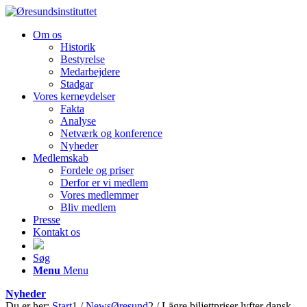
Om os
Historik
Bestyrelse
Medarbejdere
Stadgar
Vores kerneydelser
Fakta
Analyse
Netværk og konference
Nyheder
Medlemskab
Fordele og priser
Derfor er vi medlem
Vores medlemmer
Bliv medlem
Presse
Kontakt os
Søg
Menu
Menu
Nyheder
Du er her:
Start
1
/
NewsØresund
2
/
Lägre biljettpriser lyfter dansk