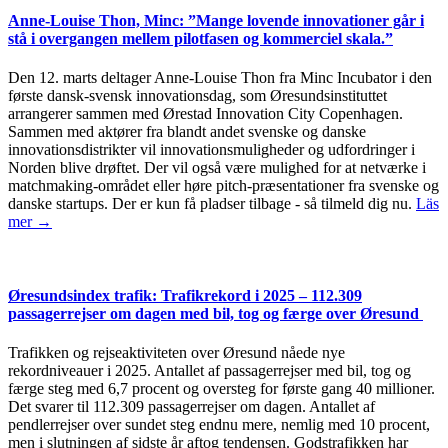
Anne-Louise Thon, Minc: ”Mange lovende innovationer går i
stå i overgangen mellem pilotfasen og kommerciel skala.”
Den 12. marts deltager Anne-Louise Thon fra Minc Incubator i den
første dansk-svensk innovationsdag, som Øresundsinstituttet
arrangerer sammen med Ørestad Innovation City Copenhagen.
Sammen med aktører fra blandt andet svenske og danske
innovationsdistrikter vil innovationsmuligheder og udfordringer i
Norden blive drøftet. Der vil også være mulighed for at netværke i
matchmaking-området eller høre pitch-præsentationer fra svenske og
danske startups. Der er kun få pladser tilbage - så tilmeld dig nu.
Läs
mer →
Øresundsindex trafik: Trafikrekord i 2025 – 112.309
passagerrejser om dagen med bil, tog og færge over Øresund
Trafikken og rejseaktiviteten over Øresund nåede nye
rekordniveauer i 2025. Antallet af passagerrejser med bil, tog og
færge steg med 6,7 procent og oversteg for første gang 40 millioner.
Det svarer til 112.309 passagerrejser om dagen. Antallet af
pendlerrejser over sundet steg endnu mere, nemlig med 10 procent,
men i slutningen af sidste år aftog tendensen. Godstrafikken har