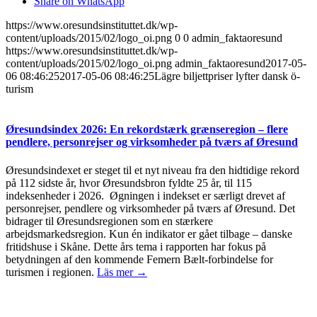
Share on WhatsApp
https://www.oresundsinstituttet.dk/wp-
content/uploads/2015/02/logo_oi.png
0
0
admin_faktaoresund
https://www.oresundsinstituttet.dk/wp-
content/uploads/2015/02/logo_oi.png
admin_faktaoresund
2017-05-
06 08:46:25
2017-05-06 08:46:25
Lägre biljettpriser lyfter dansk ö-
turism
Øresundsindex 2026: En rekordstærk grænseregion – flere
pendlere, personrejser og virksomheder på tværs af Øresund
Øresundsindexet er steget til et nyt niveau fra den hidtidige rekord
på 112 sidste år, hvor Øresundsbron fyldte 25 år, til 115
indeksenheder i 2026. Øgningen i indekset er særligt drevet af
personrejser, pendlere og virksomheder på tværs af Øresund. Det
bidrager til Øresundsregionen som en stærkere
arbejdsmarkedsregion. Kun én indikator er gået tilbage – danske
fritidshuse i Skåne. Dette års tema i rapporten har fokus på
betydningen af den kommende Femern Bælt-forbindelse for
turismen i regionen.
Läs mer →