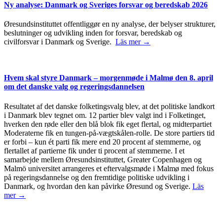
Ny analyse: Danmark og Sveriges forsvar og beredskab 2026
Øresundsinstituttet offentliggør en ny analyse, der belyser strukturer,
beslutninger og udvikling inden for forsvar, beredskab og
civilforsvar i Danmark og Sverige.
Läs mer →
Hvem skal styre Danmark – morgenmøde i Malmø den 8. april
om det danske valg og regeringsdannelsen
Resultatet af det danske folketingsvalg blev, at det politiske landkort
i Danmark blev tegnet om. 12 partier blev valgt ind i Folketinget,
hverken den røde eller den blå blok fik eget flertal, og midterpartiet
Moderaterne fik en tungen-på-vægtskålen-rolle. De store partiers tid
er forbi – kun ét parti fik mere end 20 procent af stemmerne, og
flertallet af partierne fik under ti procent af stemmerne. I et
samarbejde mellem Øresundsinstituttet, Greater Copenhagen og
Malmö universitet arrangeres et eftervalgsmøde i Malmø med fokus
på regeringsdannelse og den fremtidige politiske udvikling i
Danmark, og hvordan den kan påvirke Øresund og Sverige.
Läs
mer →