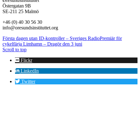
Øresundsinstituttet
Östergatan 9B
SE-211 25 Malmö
+46 (0) 40 30 56 30
info@oresundsinstituttet.org
Första dagen utan ID-kontroller – Sveriges Radio
Premiär för
cykelfärja Limhamn – Dragör den 3 juni
Scroll to top
Flickr
LinkedIn
Twitter