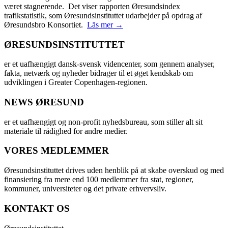
været stagnerende. Det viser rapporten Øresundsindex
trafikstatistik, som Øresundsinstituttet udarbejder på opdrag af
Øresundsbro Konsortiet.
Läs mer →
ØRESUNDSINSTITUTTET
er et uafhængigt dansk-svensk videncenter, som gennem analyser,
fakta, netværk og nyheder bidrager til et øget kendskab om
udviklingen i Greater Copenhagen-regionen.
NEWS ØRESUND
er et uafhængigt og non-profit nyhedsbureau, som stiller alt sit
materiale til rådighed for andre medier.
VORES MEDLEMMER
Øresundsinstituttet drives uden henblik på at skabe overskud og med
finansiering fra mere end 100 medlemmer fra stat, regioner,
kommuner, universiteter og det private erhvervsliv.
KONTAKT OS