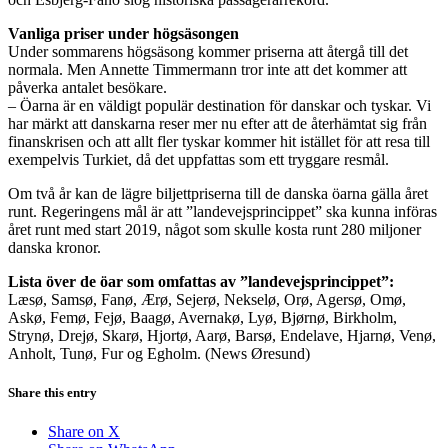
Vanliga priser under högsäsongen
Under sommarens högsäsong kommer priserna att återgå till det
normala. Men Annette Timmermann tror inte att det kommer att
påverka antalet besökare.
– Öarna är en väldigt populär destination för danskar och tyskar. Vi
har märkt att danskarna reser mer nu efter att de återhämtat sig från
finanskrisen och att allt fler tyskar kommer hit istället för att resa till
exempelvis Turkiet, då det uppfattas som ett tryggare resmål.
Om två år kan de lägre biljettpriserna till de danska öarna gälla året
runt. Regeringens mål är att ”landevejsprincippet” ska kunna införas
året runt med start 2019, något som skulle kosta runt 280 miljoner
danska kronor.
Lista över de öar som omfattas av ”landevejsprincippet”:
Læsø, Samsø, Fanø, Ærø, Sejerø, Nekselø, Orø, Agersø, Omø,
Askø, Femø, Fejø, Baagø, Avernakø, Lyø, Bjørnø, Birkholm,
Strynø, Drejø, Skarø, Hjortø, Aarø, Barsø, Endelave, Hjarnø, Venø,
Anholt, Tunø, Fur og Egholm. (News Øresund)
Share this entry
Share on X