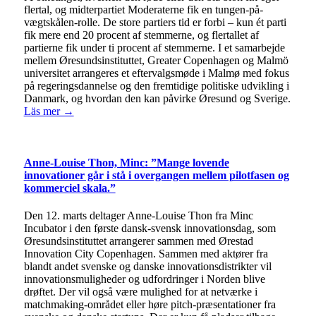
flertal, og midterpartiet Moderaterne fik en tungen-på-
vægtskålen-rolle. De store partiers tid er forbi – kun ét parti
fik mere end 20 procent af stemmerne, og flertallet af
partierne fik under ti procent af stemmerne. I et samarbejde
mellem Øresundsinstituttet, Greater Copenhagen og Malmö
universitet arrangeres et eftervalgsmøde i Malmø med fokus
på regeringsdannelse og den fremtidige politiske udvikling i
Danmark, og hvordan den kan påvirke Øresund og Sverige.
Läs mer →
Anne-Louise Thon, Minc: ”Mange lovende
innovationer går i stå i overgangen mellem pilotfasen og
kommerciel skala.”
Den 12. marts deltager Anne-Louise Thon fra Minc
Incubator i den første dansk-svensk innovationsdag, som
Øresundsinstituttet arrangerer sammen med Ørestad
Innovation City Copenhagen. Sammen med aktører fra
blandt andet svenske og danske innovationsdistrikter vil
innovationsmuligheder og udfordringer i Norden blive
drøftet. Der vil også være mulighed for at netværke i
matchmaking-området eller høre pitch-præsentationer fra