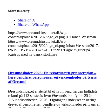
Share this entry
Share on X
Share on WhatsApp
https://www.oresundsinstituttet.dk/wp-
content/uploads/2015/02/logo_oi.png
0
0
Johan Wessman
https://www.oresundsinstituttet.dk/wp-
content/uploads/2015/02/logo_oi.png
Johan Wessman
2017-
09-15 13:59:37
2017-09-15 13:59:37
Lägre avgifter på
Kastrup med ny dansk storägare
Øresundsindex 2026: En rekordstærk grænseregion –
flere pendlere, personrejser og virksomheder på tværs
af Øresund
Øresundsindexet er steget til et nyt niveau fra den hidtidige
rekord på 112 sidste år, hvor Øresundsbron fyldte 25 år, til
115 indeksenheder i 2026. Øgningen i indekset er særligt
drevet af personrejser, pendlere og virksomheder på tværs af