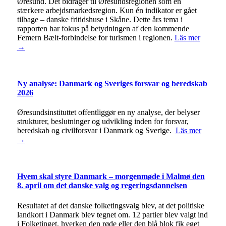
Øresund. Det bidrager til Øresundsregionen som en
stærkere arbejdsmarkedsregion. Kun én indikator er gået
tilbage – danske fritidshuse i Skåne. Dette års tema i
rapporten har fokus på betydningen af den kommende
Femern Bælt-forbindelse for turismen i regionen.
Läs mer
→
Ny analyse: Danmark og Sveriges forsvar og beredskab
2026
Øresundsinstituttet offentliggør en ny analyse, der belyser
strukturer, beslutninger og udvikling inden for forsvar,
beredskab og civilforsvar i Danmark og Sverige.
Läs mer
→
Hvem skal styre Danmark – morgenmøde i Malmø den
8. april om det danske valg og regeringsdannelsen
Resultatet af det danske folketingsvalg blev, at det politiske
landkort i Danmark blev tegnet om. 12 partier blev valgt ind
i Folketinget, hverken den røde eller den blå blok fik eget