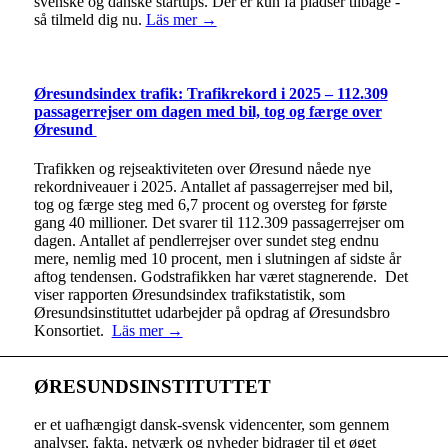
svenske og danske startups. Der er kun få pladser tilbage -
så tilmeld dig nu.
Läs mer →
Øresundsindex trafik: Trafikrekord i 2025 – 112.309
passagerrejser om dagen med bil, tog og færge over
Øresund
Trafikken og rejseaktiviteten over Øresund nåede nye
rekordniveauer i 2025. Antallet af passagerrejser med bil,
tog og færge steg med 6,7 procent og oversteg for første
gang 40 millioner. Det svarer til 112.309 passagerrejser om
dagen. Antallet af pendlerrejser over sundet steg endnu
mere, nemlig med 10 procent, men i slutningen af sidste år
aftog tendensen. Godstrafikken har været stagnerende. Det
viser rapporten Øresundsindex trafikstatistik, som
Øresundsinstituttet udarbejder på opdrag af Øresundsbro
Konsortiet.
Läs mer →
ØRESUNDSINSTITUTTET
er et uafhængigt dansk-svensk videncenter, som gennem
analyser, fakta, netværk og nyheder bidrager til et øget