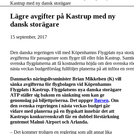
Kastrup med ny dansk storägare
Lägre avgifter på Kastrup med ny
dansk storägare
15 september, 2017
Den danska regeringen vill med Köpenhamns Flygplats nya stor
avgifterna för passagerare som flyger till eller från Kastrup. Sa
svenska flygplatserna att få kostnaderna höjda om den svenska 
nästa veckas budgetförslag fullföljer planerna på att införa en s
Danmarks näringslivsminister Brian Mikkelsen (K) vill
sänka avgifterna för flygbolagen vid Köpenhamns
Flygplats i Kastrup. Flygplatsens nya danska storägare
ATP ställer sig bakom en sänkning som kan ge
genomslag på biljettpriserna. Det uppger
Børsen
. Om
den svenska regeringen i nästa veckas budget går
vidare med planerna på en flygskatt innebär det att
Kastrups konkurrenskraft får en dubbel förstärkning
gentemot Malmö Airport och Arlanda.
– Det kommer troligen en reglering som allt annat lika