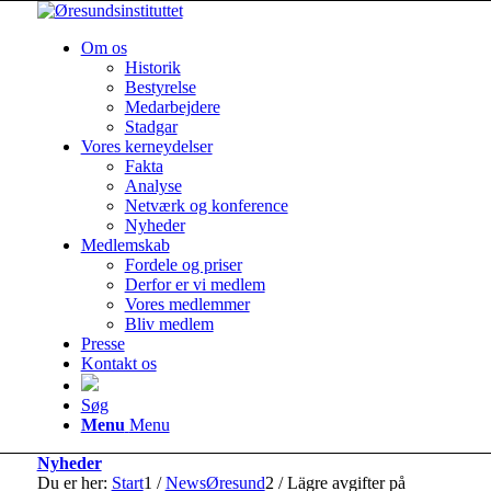
Om os
Historik
Bestyrelse
Medarbejdere
Stadgar
Vores kerneydelser
Fakta
Analyse
Netværk og konference
Nyheder
Medlemskab
Fordele og priser
Derfor er vi medlem
Vores medlemmer
Bliv medlem
Presse
Kontakt os
Søg
Menu
Menu
Nyheder
Du er her:
Start
1
/
NewsØresund
2
/
Lägre avgifter på