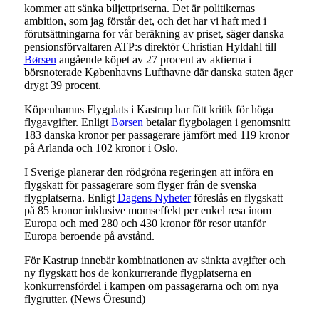
kommer att sänka biljettpriserna. Det är politikernas
ambition, som jag förstår det, och det har vi haft med i
förutsättningarna för vår beräkning av priset, säger danska
pensionsförvaltaren ATP:s direktör Christian Hyldahl till
Børsen
angående köpet av 27 procent av aktierna i
börsnoterade Københavns Lufthavne där danska staten äger
drygt 39 procent.
Köpenhamns Flygplats i Kastrup har fått kritik för höga
flygavgifter. Enligt
Børsen
betalar flygbolagen i genomsnitt
183 danska kronor per passagerare jämfört med 119 kronor
på Arlanda och 102 kronor i Oslo.
I Sverige planerar den rödgröna regeringen att införa en
flygskatt för passagerare som flyger från de svenska
flygplatserna. Enligt
Dagens Nyheter
föreslås en flygskatt
på 85 kronor inklusive momseffekt per enkel resa inom
Europa och med 280 och 430 kronor för resor utanför
Europa beroende på avstånd.
För Kastrup innebär kombinationen av sänkta avgifter och
ny flygskatt hos de konkurrerande flygplatserna en
konkurrensfördel i kampen om passagerarna och om nya
flygrutter. (News Öresund)