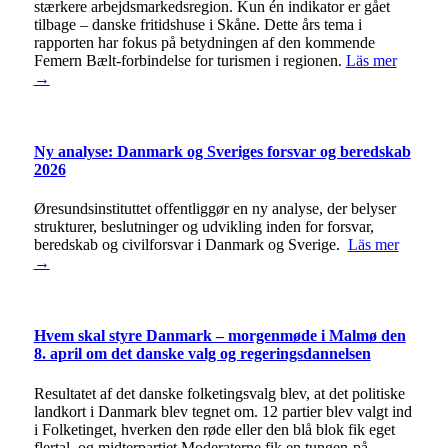
stærkere arbejdsmarkedsregion. Kun én indikator er gået
tilbage – danske fritidshuse i Skåne. Dette års tema i
rapporten har fokus på betydningen af den kommende
Femern Bælt-forbindelse for turismen i regionen.
Läs mer
→
Ny analyse: Danmark og Sveriges forsvar og beredskab
2026
Øresundsinstituttet offentliggør en ny analyse, der belyser
strukturer, beslutninger og udvikling inden for forsvar,
beredskab og civilforsvar i Danmark og Sverige.
Läs mer
→
Hvem skal styre Danmark – morgenmøde i Malmø den
8. april om det danske valg og regeringsdannelsen
Resultatet af det danske folketingsvalg blev, at det politiske
landkort i Danmark blev tegnet om. 12 partier blev valgt ind
i Folketinget, hverken den røde eller den blå blok fik eget
flertal, og midterpartiet Moderaterne fik en tungen-på-