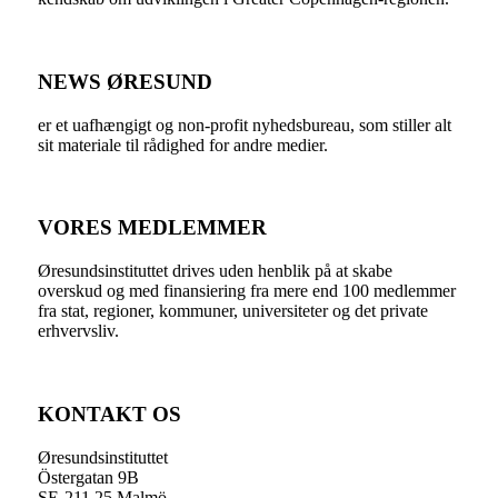
NEWS ØRESUND
er et uafhængigt og non-profit nyhedsbureau, som stiller alt
sit materiale til rådighed for andre medier.
VORES MEDLEMMER
Øresundsinstituttet drives uden henblik på at skabe
overskud og med finansiering fra mere end 100 medlemmer
fra stat, regioner, kommuner, universiteter og det private
erhvervsliv.
KONTAKT OS
Øresundsinstituttet
Östergatan 9B
SE-211 25 Malmö