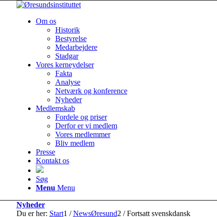
Om os
Historik
Bestyrelse
Medarbejdere
Stadgar
Vores kerneydelser
Fakta
Analyse
Netværk og konference
Nyheder
Medlemskab
Fordele og priser
Derfor er vi medlem
Vores medlemmer
Bliv medlem
Presse
Kontakt os
Søg
Menu
Menu
Nyheder
Du er her:
Start
1
/
NewsØresund
2
/
Fortsatt svenskdansk