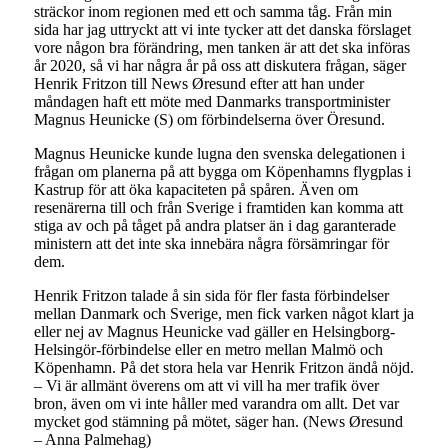
sträckor inom regionen med ett och samma tåg. Från min
sida har jag uttryckt att vi inte tycker att det danska förslaget
vore någon bra förändring, men tanken är att det ska införas
år 2020, så vi har några år på oss att diskutera frågan, säger
Henrik Fritzon till News Øresund efter att han under
måndagen haft ett möte med Danmarks transportminister
Magnus Heunicke (S) om förbindelserna över Öresund.
Magnus Heunicke kunde lugna den svenska delegationen i
frågan om planerna på att bygga om Köpenhamns flygplas i
Kastrup för att öka kapaciteten på spåren. Även om
resenärerna till och från Sverige i framtiden kan komma att
stiga av och på tåget på andra platser än i dag garanterade
ministern att det inte ska innebära några försämringar för
dem.
Henrik Fritzon talade å sin sida för fler fasta förbindelser
mellan Danmark och Sverige, men fick varken något klart ja
eller nej av Magnus Heunicke vad gäller en Helsingborg-
Helsingör-förbindelse eller en metro mellan Malmö och
Köpenhamn. På det stora hela var Henrik Fritzon ändå nöjd.
– Vi är allmänt överens om att vi vill ha mer trafik över
bron, även om vi inte håller med varandra om allt. Det var
mycket god stämning på mötet, säger han. (News Øresund
– Anna Palmehag)