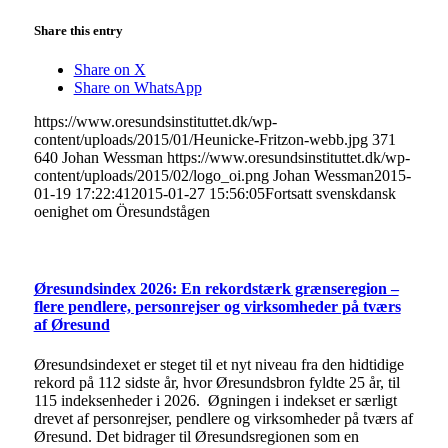
Share this entry
Share on X
Share on WhatsApp
https://www.oresundsinstituttet.dk/wp-
content/uploads/2015/01/Heunicke-Fritzon-webb.jpg
371
640
Johan Wessman
https://www.oresundsinstituttet.dk/wp-
content/uploads/2015/02/logo_oi.png
Johan Wessman
2015-
01-19 17:22:41
2015-01-27 15:56:05
Fortsatt svenskdansk
oenighet om Öresundstågen
Øresundsindex 2026: En rekordstærk grænseregion –
flere pendlere, personrejser og virksomheder på tværs
af Øresund
Øresundsindexet er steget til et nyt niveau fra den hidtidige
rekord på 112 sidste år, hvor Øresundsbron fyldte 25 år, til
115 indeksenheder i 2026. Øgningen i indekset er særligt
drevet af personrejser, pendlere og virksomheder på tværs af
Øresund. Det bidrager til Øresundsregionen som en