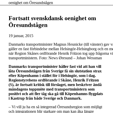
oenighet om Öresundstågen
Fortsatt svenskdansk oenighet om
Öresundstågen
19 januar, 2015
Danmarks transportminister Magnus Heunicke (till vänster) gav var
gäller en fast förbindelse mellan Helsingör-Helsingborg och e
när Region Skånes ordförande Henrik Fritzon tog upp frågorna 
transportministern. Foto: News Øresund – Johan Wessman
Danmarks transportminister håller fast vid att han vill
låta Öresundstågen från Sverige få sin slutstation strax
efter Köpenhamn i stället för i Helsingör, som i dag.
Regionstyrelsens ordförande i Skåne, Henrik Fritzon
(S), är fortsatt kritisk till förslaget, men beskriver ändå
måndagens toppmöte med transportministern som
positivt och att fler tåg ska gå till Köpenhamns flygplats
i Kastrup från både Sverige och Danmark.
– Vi vill ju ha en så integrerad Öresundsregion som möjligt
och integrationen blir starkare om man kan åka längre