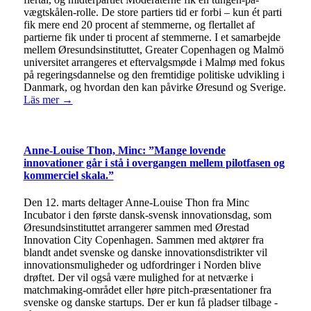
vægtskålen-rolle. De store partiers tid er forbi – kun ét parti
fik mere end 20 procent af stemmerne, og flertallet af
partierne fik under ti procent af stemmerne. I et samarbejde
mellem Øresundsinstituttet, Greater Copenhagen og Malmö
universitet arrangeres et eftervalgsmøde i Malmø med fokus
på regeringsdannelse og den fremtidige politiske udvikling i
Danmark, og hvordan den kan påvirke Øresund og Sverige.
Läs mer →
Anne-Louise Thon, Minc: ”Mange lovende
innovationer går i stå i overgangen mellem pilotfasen og
kommerciel skala.”
Den 12. marts deltager Anne-Louise Thon fra Minc
Incubator i den første dansk-svensk innovationsdag, som
Øresundsinstituttet arrangerer sammen med Ørestad
Innovation City Copenhagen. Sammen med aktører fra
blandt andet svenske og danske innovationsdistrikter vil
innovationsmuligheder og udfordringer i Norden blive
drøftet. Der vil også være mulighed for at netværke i
matchmaking-området eller høre pitch-præsentationer fra
svenske og danske startups. Der er kun få pladser tilbage -