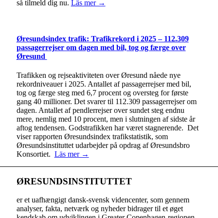
så tilmeld dig nu.
Läs mer →
Øresundsindex trafik: Trafikrekord i 2025 – 112.309
passagerrejser om dagen med bil, tog og færge over
Øresund
Trafikken og rejseaktiviteten over Øresund nåede nye
rekordniveauer i 2025. Antallet af passagerrejser med bil,
tog og færge steg med 6,7 procent og oversteg for første
gang 40 millioner. Det svarer til 112.309 passagerrejser om
dagen. Antallet af pendlerrejser over sundet steg endnu
mere, nemlig med 10 procent, men i slutningen af sidste år
aftog tendensen. Godstrafikken har været stagnerende. Det
viser rapporten Øresundsindex trafikstatistik, som
Øresundsinstituttet udarbejder på opdrag af Øresundsbro
Konsortiet.
Läs mer →
ØRESUNDSINSTITUTTET
er et uafhængigt dansk-svensk videncenter, som gennem
analyser, fakta, netværk og nyheder bidrager til et øget
kendskab om udviklingen i Greater Copenhagen-regionen.