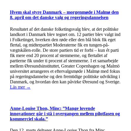
Hvem skal styre Danmark – morgenmøde i Malmø den
8. april om det danske valg og regeringsdannelsen
Resultatet af det danske folketingsvalg blev, at det politiske
landkort i Danmark blev tegnet om. 12 partier blev valgt ind
i Folketinget, hverken den røde eller den blå blok fik eget
flertal, og midterpartiet Moderaterne fik en tungen-på-
vægtskålen-rolle. De store partiers tid er forbi – kun ét parti
fik mere end 20 procent af stemmerne, og flertallet af
partierne fik under ti procent af stemmerne. I et samarbejde
mellem Øresundsinstituttet, Greater Copenhagen og Malmö
universitet arrangeres et eftervalgsmøde i Malmø med fokus
på regeringsdannelse og den fremtidige politiske udvikling i
Danmark, og hvordan den kan påvirke Øresund og Sverige.
Läs mer →
Anne-Louise Thon, Minc: ”Mange lovende
innovationer går i stå i overgangen mellem pilotfasen og
kommerciel skala.”
Den 12. marts deltager Anne-Louise Thon fra Minc