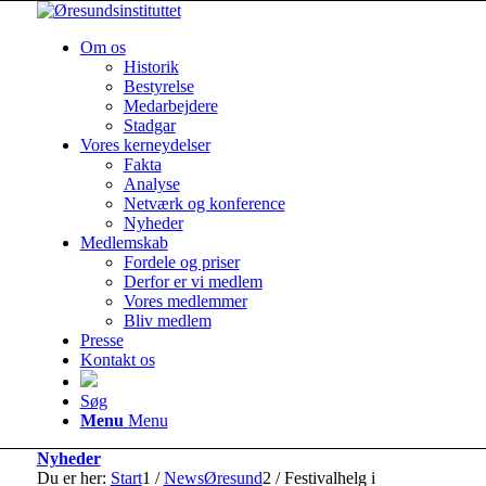
Om os
Historik
Bestyrelse
Medarbejdere
Stadgar
Vores kerneydelser
Fakta
Analyse
Netværk og konference
Nyheder
Medlemskab
Fordele og priser
Derfor er vi medlem
Vores medlemmer
Bliv medlem
Presse
Kontakt os
Søg
Menu
Menu
Nyheder
Du er her:
Start
1
/
NewsØresund
2
/
Festivalhelg i