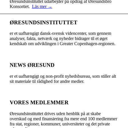
Øresundsinstituttet udarbejder på opdrag af Øresundsbro
Konsortiet.
Läs mer →
ØRESUNDSINSTITUTTET
er et uafhængigt dansk-svensk videncenter, som gennem
analyser, fakta, netværk og nyheder bidrager til et øget
kendskab om udviklingen i Greater Copenhagen-regionen.
NEWS ØRESUND
er et uafhængigt og non-profit nyhedsbureau, som stiller alt
sit materiale til rådighed for andre medier.
VORES MEDLEMMER
Øresundsinstituttet drives uden henblik på at skabe
overskud og med finansiering fra mere end 100 medlemmer
fra stat, regioner, kommuner, universiteter og det private