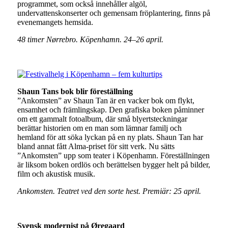
programmet, som också innehåller algöl,
undervattenskonserter och gemensam fröplantering, finns på
evenemangets hemsida.
48 timer Nørrebro. Köpenhamn. 24–26 april.
Shaun Tans bok blir föreställning
”Ankomsten” av Shaun Tan är en vacker bok om flykt,
ensamhet och främlingskap. Den grafiska boken påminner
om ett gammalt fotoalbum, där små blyertsteckningar
berättar historien om en man som lämnar familj och
hemland för att söka lyckan på en ny plats. Shaun Tan har
bland annat fått Alma-priset för sitt verk. Nu sätts
”Ankomsten” upp som teater i Köpenhamn. Föreställningen
är liksom boken ordlös och berättelsen bygger helt på bilder,
film och akustisk musik.
Ankomsten. Teatret ved den sorte hest. Premiär: 25 april.
Svensk modernist på Øregaard