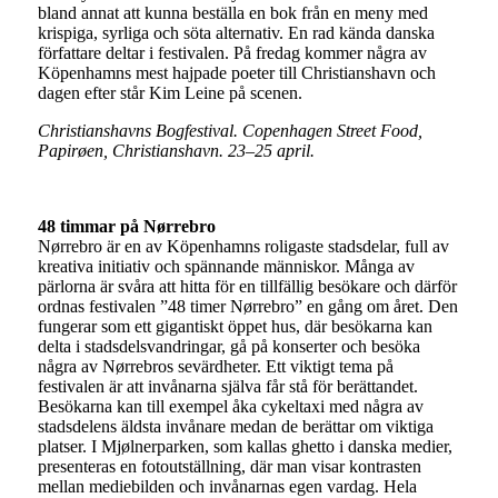
bland annat att kunna beställa en bok från en meny med
krispiga, syrliga och söta alternativ. En rad kända danska
författare deltar i festivalen. På fredag kommer några av
Köpenhamns mest hajpade poeter till Christianshavn och
dagen efter står Kim Leine på scenen.
Christianshavns Bogfestival. Copenhagen Street Food,
Papirøen, Christianshavn. 23–25 april.
48 timmar på Nørrebro
Nørrebro är en av Köpenhamns roligaste stadsdelar, full av
kreativa initiativ och spännande människor. Många av
pärlorna är svåra att hitta för en tillfällig besökare och därför
ordnas festivalen ”48 timer Nørrebro” en gång om året. Den
fungerar som ett gigantiskt öppet hus, där besökarna kan
delta i stadsdelsvandringar, gå på konserter och besöka
några av Nørrebros sevärdheter. Ett viktigt tema på
festivalen är att invånarna själva får stå för berättandet.
Besökarna kan till exempel åka cykeltaxi med några av
stadsdelens äldsta invånare medan de berättar om viktiga
platser. I Mjølnerparken, som kallas ghetto i danska medier,
presenteras en fotoutställning, där man visar kontrasten
mellan mediebilden och invånarnas egen vardag. Hela