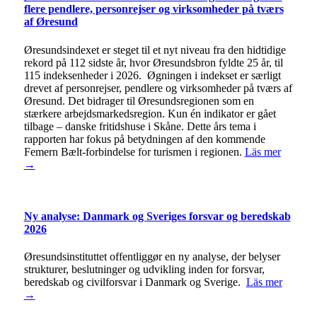
flere pendlere, personrejser og virksomheder på tværs
af Øresund
Øresundsindexet er steget til et nyt niveau fra den hidtidige
rekord på 112 sidste år, hvor Øresundsbron fyldte 25 år, til
115 indeksenheder i 2026. Øgningen i indekset er særligt
drevet af personrejser, pendlere og virksomheder på tværs af
Øresund. Det bidrager til Øresundsregionen som en
stærkere arbejdsmarkedsregion. Kun én indikator er gået
tilbage – danske fritidshuse i Skåne. Dette års tema i
rapporten har fokus på betydningen af den kommende
Femern Bælt-forbindelse for turismen i regionen.
Läs mer
→
Ny analyse: Danmark og Sveriges forsvar og beredskab
2026
Øresundsinstituttet offentliggør en ny analyse, der belyser
strukturer, beslutninger og udvikling inden for forsvar,
beredskab og civilforsvar i Danmark og Sverige.
Läs mer
→