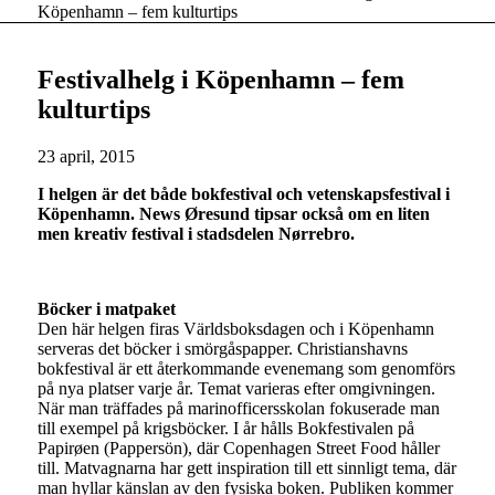
Köpenhamn – fem kulturtips
Festivalhelg i Köpenhamn – fem
kulturtips
23 april, 2015
I helgen är det både bokfestival och vetenskapsfestival i
Köpenhamn. News Øresund tipsar också om en liten
men kreativ festival i stadsdelen Nørrebro.
Böcker i matpaket
Den här helgen firas Världsboksdagen och i Köpenhamn
serveras det böcker i smörgåspapper. Christianshavns
bokfestival är ett återkommande evenemang som genomförs
på nya platser varje år. Temat varieras efter omgivningen.
När man träffades på marinofficersskolan fokuserade man
till exempel på krigsböcker. I år hålls Bokfestivalen på
Papirøen (Pappersön), där Copenhagen Street Food håller
till. Matvagnarna har gett inspiration till ett sinnligt tema, där
man hyllar känslan av den fysiska boken. Publiken kommer