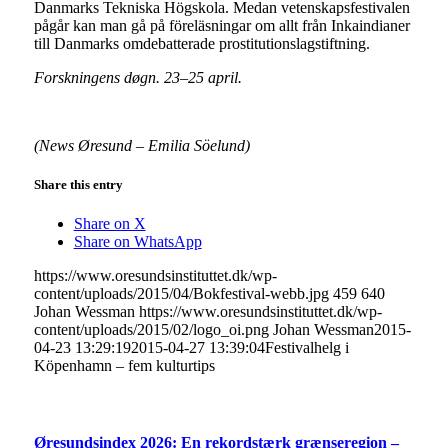
Danmarks Tekniska Högskola. Medan vetenskapsfestivalen
pågår kan man gå på föreläsningar om allt från Inkaindianer
till Danmarks omdebatterade prostitutionslagstiftning.
Forskningens døgn. 23–25 april.
(News Øresund – Emilia Söelund)
Share this entry
Share on X
Share on WhatsApp
https://www.oresundsinstituttet.dk/wp-
content/uploads/2015/04/Bokfestival-webb.jpg
459
640
Johan Wessman
https://www.oresundsinstituttet.dk/wp-
content/uploads/2015/02/logo_oi.png
Johan Wessman
2015-
04-23 13:29:19
2015-04-27 13:39:04
Festivalhelg i
Köpenhamn – fem kulturtips
Øresundsindex 2026: En rekordstærk grænseregion –