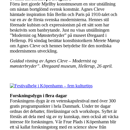
Förra året gjorde Mjellby konstmuseum en stor utställning
om nästan bortglömd svensk konstnär. Agnes Cleve
hämtade inspiration från Berlin och Paris på 1910-talet och
var en av de första svenska modernisterna. Hennes stil
förenade kubism och expressionism på ett sätt som har
beskrivits som banbrytande. Just nu visas utställningen
”Modernist og Mønsterbryder” på museet Øregaard i
Hellerup. På söndag berättar konsthistorikern Merete Mørup
om Agnes Cleve och hennes betydelse för den nordiska
modernismens utveckling.
Guidad visning av Agnes Cleve – Modernist og
mønsterbryder”. Øregaard museum, Hellerup, 26 april.
Forskningsdygn i flera dagar
Forskningens dygn är en vetenskapsfestival med över 300
gratis programpunkter i hela Danmark. Under tre dagar
ordnas det debatter, föreläsningar och workshops. Syftet är
förstås att dela med sig av ny kunskap, men också att väcka
intresse för forskningen. Vår Frue Plads i Köpenhamn blir
ett så kallat forskningstorg med en science show från