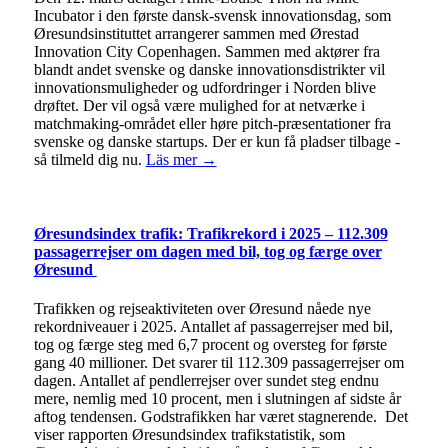
Incubator i den første dansk-svensk innovationsdag, som
Øresundsinstituttet arrangerer sammen med Ørestad
Innovation City Copenhagen. Sammen med aktører fra
blandt andet svenske og danske innovationsdistrikter vil
innovationsmuligheder og udfordringer i Norden blive
drøftet. Der vil også være mulighed for at netværke i
matchmaking-området eller høre pitch-præsentationer fra
svenske og danske startups. Der er kun få pladser tilbage -
så tilmeld dig nu.
Läs mer →
Øresundsindex trafik: Trafikrekord i 2025 – 112.309
passagerrejser om dagen med bil, tog og færge over
Øresund
Trafikken og rejseaktiviteten over Øresund nåede nye
rekordniveauer i 2025. Antallet af passagerrejser med bil,
tog og færge steg med 6,7 procent og oversteg for første
gang 40 millioner. Det svarer til 112.309 passagerrejser om
dagen. Antallet af pendlerrejser over sundet steg endnu
mere, nemlig med 10 procent, men i slutningen af sidste år
aftog tendensen. Godstrafikken har været stagnerende. Det
viser rapporten Øresundsindex trafikstatistik, som