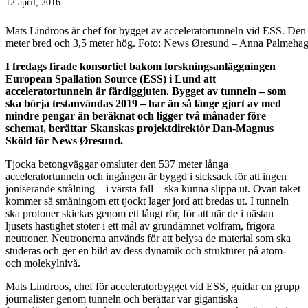
12 april, 2016
Mats Lindroos är chef för bygget av acceleratortunneln vid ESS. Den 
meter bred och 3,5 meter hög. Foto: News Øresund – Anna Palmeha
I fredags firade konsortiet bakom forskningsanläggningen
European Spallation Source (ESS) i Lund att
acceleratortunneln är färdiggjuten. Bygget av tunneln – som
ska börja testanvändas 2019 – har än så länge gjort av med
mindre pengar än beräknat och ligger två månader före
schemat, berättar Skanskas projektdirektör Dan-Magnus
Sköld för News Øresund.
Tjocka betongväggar omsluter den 537 meter långa
acceleratortunneln och ingången är byggd i sicksack för att ingen
joniserande strålning – i värsta fall – ska kunna slippa ut. Ovan taket
kommer så småningom ett tjockt lager jord att bredas ut. I tunneln
ska protoner skickas genom ett långt rör, för att när de i nästan
ljusets hastighet stöter i ett mål av grundämnet volfram, frigöra
neutroner. Neutronerna används för att belysa de material som ska
studeras och ger en bild av dess dynamik och strukturer på atom-
och molekylnivå.
Mats Lindroos, chef för acceleratorbygget vid ESS, guidar en grupp
journalister genom tunneln och berättar var gigantiska