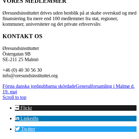
VORES MEDLEMMER
Øresundsinstituttet drives uden henblik på at skabe overskud og med
finansiering fra mere end 100 medlemmer fra stat, regioner,
kommuner, universiteter og det private erhvervsliv.
KONTAKT OS
Øresundsinstituttet
Östergatan 9B
SE-211 25 Malmö
+46 (0) 40 30 56 30
info@oresundsinstituttet.org
Första danska jordgubbarna skördade
Generalforsamling i Malmø d.
19. maj
Scroll to top
Flickr
LinkedIn
Twitter