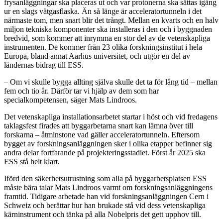
frysanläggningar ska placeras ut och var protonerna ska sättas igång
ur en slags vätgasflaska. Än så länge är acceleratortunneln i det
närmaste tom, men snart blir det trångt. Mellan en kvarts och en halv
miljon tekniska komponenter ska installeras i den och i byggnaden
bredvid, som kommer att inrymma en stor del av de vetenskapliga
instrumenten. De kommer från 23 olika forskningsinstitut i hela
Europa, bland annat Aarhus universitet, och utgör en del av
ländernas bidrag till ESS.
– Om vi skulle bygga allting själva skulle det ta för lång tid – mellan
fem och tio år. Därför tar vi hjälp av dem som har
specialkompetensen, säger Mats Lindroos.
Det vetenskapliga installationsarbetet startar i höst och vid fredagens
taklagsfest firades att byggarbetarna snart kan lämna över till
forskarna – åtminstone vad gäller acceleratortunneln. Eftersom
bygget av forskningsanläggningen sker i olika etapper befinner sig
andra delar fortfarande på projekteringsstadiet. Först år 2025 ska
ESS stå helt klart.
Iförd den säkerhetsutrustning som alla på byggarbetsplatsen ESS
måste bära talar Mats Lindroos varmt om forskningsanläggningens
framtid. Tidigare arbetade han vid forskningsanläggningen Cern i
Schweiz och berättar hur han brukade stå vid dess vetenskapliga
kärninstrument och tänka på alla Nobelpris det gett upphov till.