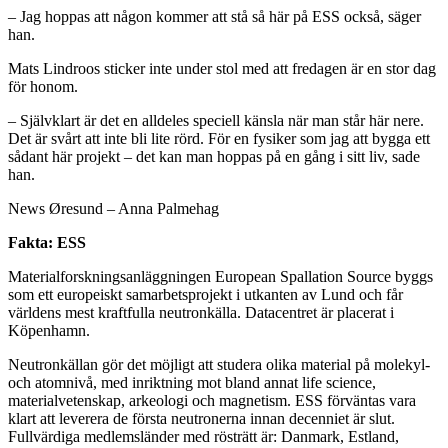
– Jag hoppas att någon kommer att stå så här på ESS också, säger
han.
Mats Lindroos sticker inte under stol med att fredagen är en stor dag
för honom.
– Självklart är det en alldeles speciell känsla när man står här nere.
Det är svårt att inte bli lite rörd. För en fysiker som jag att bygga ett
sådant här projekt – det kan man hoppas på en gång i sitt liv, sade
han.
News Øresund – Anna Palmehag
Fakta: ESS
Materialforskningsanläggningen European Spallation Source byggs
som ett europeiskt samarbetsprojekt i utkanten av Lund och får
världens mest kraftfulla neutronkälla. Datacentret är placerat i
Köpenhamn.
Neutronkällan gör det möjligt att studera olika material på molekyl-
och atomnivå, med inriktning mot bland annat life science,
materialvetenskap, arkeologi och magnetism. ESS förväntas vara
klart att leverera de första neutronerna innan decenniet är slut.
Fullvärdiga medlemsländer med rösträtt är: Danmark, Estland,