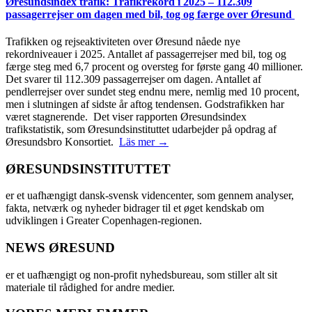
Øresundsindex trafik: Trafikrekord i 2025 – 112.309
passagerrejser om dagen med bil, tog og færge over Øresund
Trafikken og rejseaktiviteten over Øresund nåede nye
rekordniveauer i 2025. Antallet af passagerrejser med bil, tog og
færge steg med 6,7 procent og oversteg for første gang 40 millioner.
Det svarer til 112.309 passagerrejser om dagen. Antallet af
pendlerrejser over sundet steg endnu mere, nemlig med 10 procent,
men i slutningen af sidste år aftog tendensen. Godstrafikken har
været stagnerende. Det viser rapporten Øresundsindex
trafikstatistik, som Øresundsinstituttet udarbejder på opdrag af
Øresundsbro Konsortiet.
Läs mer →
ØRESUNDSINSTITUTTET
er et uafhængigt dansk-svensk videncenter, som gennem analyser,
fakta, netværk og nyheder bidrager til et øget kendskab om
udviklingen i Greater Copenhagen-regionen.
NEWS ØRESUND
er et uafhængigt og non-profit nyhedsbureau, som stiller alt sit
materiale til rådighed for andre medier.