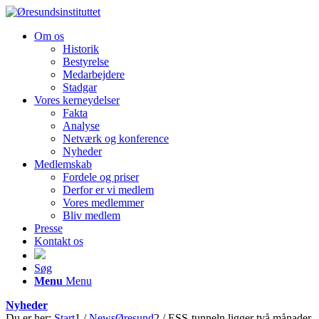
Om os
Historik
Bestyrelse
Medarbejdere
Stadgar
Vores kerneydelser
Fakta
Analyse
Netværk og konference
Nyheder
Medlemskab
Fordele og priser
Derfor er vi medlem
Vores medlemmer
Bliv medlem
Presse
Kontakt os
Søg
Menu
Menu
Nyheder
Du er her:
Start
1
/
NewsØresund
2
/
ESS-tunneln ligger två månader