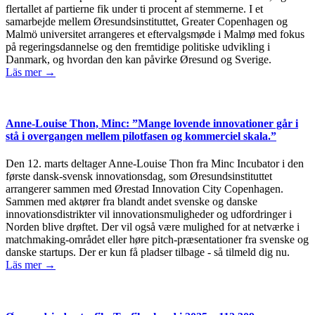
flertallet af partierne fik under ti procent af stemmerne. I et
samarbejde mellem Øresundsinstituttet, Greater Copenhagen og
Malmö universitet arrangeres et eftervalgsmøde i Malmø med fokus
på regeringsdannelse og den fremtidige politiske udvikling i
Danmark, og hvordan den kan påvirke Øresund og Sverige.
Läs mer →
Anne-Louise Thon, Minc: ”Mange lovende innovationer går i
stå i overgangen mellem pilotfasen og kommerciel skala.”
Den 12. marts deltager Anne-Louise Thon fra Minc Incubator i den
første dansk-svensk innovationsdag, som Øresundsinstituttet
arrangerer sammen med Ørestad Innovation City Copenhagen.
Sammen med aktører fra blandt andet svenske og danske
innovationsdistrikter vil innovationsmuligheder og udfordringer i
Norden blive drøftet. Der vil også være mulighed for at netværke i
matchmaking-området eller høre pitch-præsentationer fra svenske og
danske startups. Der er kun få pladser tilbage - så tilmeld dig nu.
Läs mer →