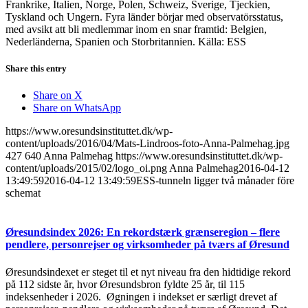
Frankrike, Italien, Norge, Polen, Schweiz, Sverige, Tjeckien,
Tyskland och Ungern. Fyra länder börjar med observatörsstatus,
med avsikt att bli medlemmar inom en snar framtid: Belgien,
Nederländerna, Spanien och Storbritannien. Källa: ESS
Share this entry
Share on X
Share on WhatsApp
https://www.oresundsinstituttet.dk/wp-
content/uploads/2016/04/Mats-Lindroos-foto-Anna-Palmehag.jpg
427
640
Anna Palmehag
https://www.oresundsinstituttet.dk/wp-
content/uploads/2015/02/logo_oi.png
Anna Palmehag
2016-04-12
13:49:59
2016-04-12 13:49:59
ESS-tunneln ligger två månader före
schemat
Øresundsindex 2026: En rekordstærk grænseregion – flere
pendlere, personrejser og virksomheder på tværs af Øresund
Øresundsindexet er steget til et nyt niveau fra den hidtidige rekord
på 112 sidste år, hvor Øresundsbron fyldte 25 år, til 115
indeksenheder i 2026. Øgningen i indekset er særligt drevet af