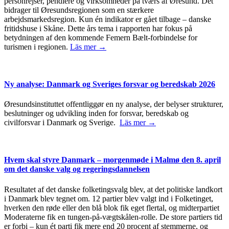
personrejser, pendlere og virksomheder på tværs af Øresund. Det
bidrager til Øresundsregionen som en stærkere
arbejdsmarkedsregion. Kun én indikator er gået tilbage – danske
fritidshuse i Skåne. Dette års tema i rapporten har fokus på
betydningen af den kommende Femern Bælt-forbindelse for
turismen i regionen.
Läs mer →
Ny analyse: Danmark og Sveriges forsvar og beredskab 2026
Øresundsinstituttet offentliggør en ny analyse, der belyser strukturer,
beslutninger og udvikling inden for forsvar, beredskab og
civilforsvar i Danmark og Sverige.
Läs mer →
Hvem skal styre Danmark – morgenmøde i Malmø den 8. april
om det danske valg og regeringsdannelsen
Resultatet af det danske folketingsvalg blev, at det politiske landkort
i Danmark blev tegnet om. 12 partier blev valgt ind i Folketinget,
hverken den røde eller den blå blok fik eget flertal, og midterpartiet
Moderaterne fik en tungen-på-vægtskålen-rolle. De store partiers tid
er forbi – kun ét parti fik mere end 20 procent af stemmerne, og