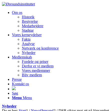
Om os
Historik
Bestyrelse
Medarbejdere
Stadgar
Vores kerneydelser
Fakta
Analyse
Netværk og konference
Nyheder
Medlemskab
Fordele og priser
Derfor er vi medlem
Vores medlemmer
Bliv medlem
Presse
Kontakt os
Søg
Menu
Menu
Nyheder
Du er her:
Start
1
/
NewsØresund
2
/
DSB siktar mot att nå lönsamhet