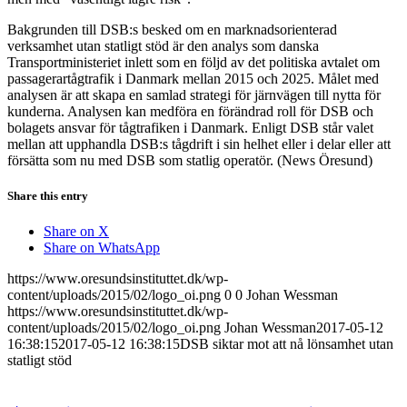
Bakgrunden till DSB:s besked om en marknadsorienterad
verksamhet utan statligt stöd är den analys som danska
Transportministeriet inlett som en följd av det politiska avtalet om
passagerartågtrafik i Danmark mellan 2015 och 2025. Målet med
analysen är att skapa en samlad strategi för järnvägen till nytta för
kunderna. Analysen kan medföra en förändrad roll för DSB och
bolagets ansvar för tågtrafiken i Danmark. Enligt DSB står valet
mellan att upphandla DSB:s tågdrift i sin helhet eller i delar eller att
försätta som nu med DSB som statlig operatör. (News Öresund)
Share this entry
Share on X
Share on WhatsApp
https://www.oresundsinstituttet.dk/wp-
content/uploads/2015/02/logo_oi.png
0
0
Johan Wessman
https://www.oresundsinstituttet.dk/wp-
content/uploads/2015/02/logo_oi.png
Johan Wessman
2017-05-12
16:38:15
2017-05-12 16:38:15
DSB siktar mot att nå lönsamhet utan
statligt stöd