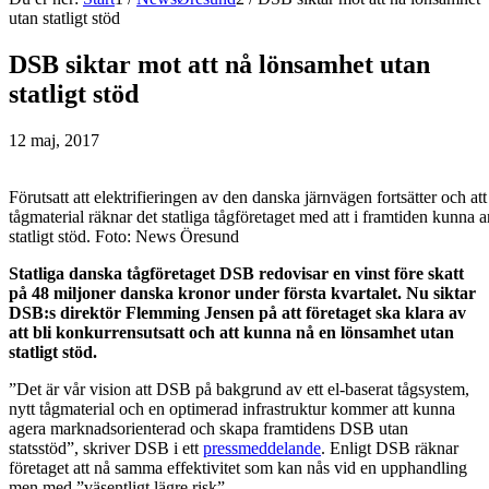
utan statligt stöd
DSB siktar mot att nå lönsamhet utan
statligt stöd
12 maj, 2017
Förutsatt att elektrifieringen av den danska järnvägen fortsätter och a
tågmaterial räknar det statliga tågföretaget med att i framtiden kunna
statligt stöd. Foto: News Öresund
Statliga danska tågföretaget DSB redovisar en vinst före skatt
på 48 miljoner danska kronor under första kvartalet. Nu siktar
DSB:s direktör Flemming Jensen på att företaget ska klara av
att bli konkurrensutsatt och att kunna nå en lönsamhet utan
statligt stöd.
”Det är vår vision att DSB på bakgrund av ett el-baserat tågsystem,
nytt tågmaterial och en optimerad infrastruktur kommer att kunna
agera marknadsorienterad och skapa framtidens DSB utan
statsstöd”, skriver DSB i ett
pressmeddelande
. Enligt DSB räknar
företaget att nå samma effektivitet som kan nås vid en upphandling
men med ”väsentligt lägre risk”.