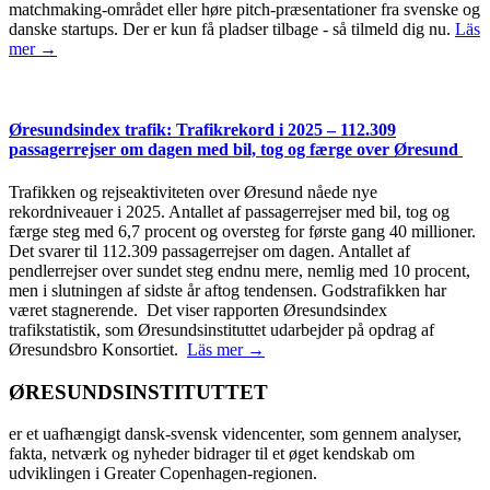
matchmaking-området eller høre pitch-præsentationer fra svenske og
danske startups. Der er kun få pladser tilbage - så tilmeld dig nu.
Läs
mer →
Øresundsindex trafik: Trafikrekord i 2025 – 112.309
passagerrejser om dagen med bil, tog og færge over Øresund
Trafikken og rejseaktiviteten over Øresund nåede nye
rekordniveauer i 2025. Antallet af passagerrejser med bil, tog og
færge steg med 6,7 procent og oversteg for første gang 40 millioner.
Det svarer til 112.309 passagerrejser om dagen. Antallet af
pendlerrejser over sundet steg endnu mere, nemlig med 10 procent,
men i slutningen af sidste år aftog tendensen. Godstrafikken har
været stagnerende. Det viser rapporten Øresundsindex
trafikstatistik, som Øresundsinstituttet udarbejder på opdrag af
Øresundsbro Konsortiet.
Läs mer →
ØRESUNDSINSTITUTTET
er et uafhængigt dansk-svensk videncenter, som gennem analyser,
fakta, netværk og nyheder bidrager til et øget kendskab om
udviklingen i Greater Copenhagen-regionen.