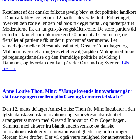
Resultatet af det danske folketingsvalg blev, at det politiske landkort
i Danmark blev tegnet om. 12 partier blev valgt ind i Folketinget,
hverken den røde eller den blå blok fik eget flertal, og midterpartiet
Moderaterne fik en tungen-på-vægtskålen-rolle. De store partiers tid
er forbi – kun ét parti fik mere end 20 procent af stemmerne, og
flertallet af partierne fik under ti procent af stemmerne. I et
samarbejde mellem Øresundsinstituttet, Greater Copenhagen og
Malmö universitet arrangeres et eftervalgsmøde i Malmø med fokus
på regeringsdannelse og den fremtidige politiske udvikling i
Danmark, og hvordan den kan påvirke Øresund og Sverige.
Läs
mer →
Anne-Louise Thon, Minc: ”Mange lovende innovationer går i
stå i overgangen mellem pilotfasen og kommerciel skala.”
Den 12. marts deltager Anne-Louise Thon fra Minc Incubator i den
første dansk-svensk innovationsdag, som Øresundsinstituttet
arrangerer sammen med Ørestad Innovation City Copenhagen.
Sammen med aktører fra blandt andet svenske og danske
innovationsdistrikter vil innovationsmuligheder og udfordringer i
Norden blive drøftet. Der vil også være mulighed for at netværke i