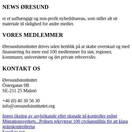
NEWS ØRESUND
er et uafhængigt og non-profit nyhedsbureau, som stiller alt sit
materiale til rådighed for andre medier.
VORES MEDLEMMER
Øresundsinstituttet drives uden henblik på at skabe overskud og med
finansiering fra mere end 100 medlemmer fra stat, regioner,
kommuner, universiteter og det private erhvervsliv.
KONTAKT OS
Øresundsinstituttet
Östergatan 9B
SE-211 25 Malmö
+46 (0) 40 30 56 30
info@oresundsinstituttet.org
Ingen ökning av asylsökande efter slopade id-kontroller enligt
Migrationsverkets...
Polisen rekryterar 100 civilanställda för att klara
gränskontrollerna
Scroll to top