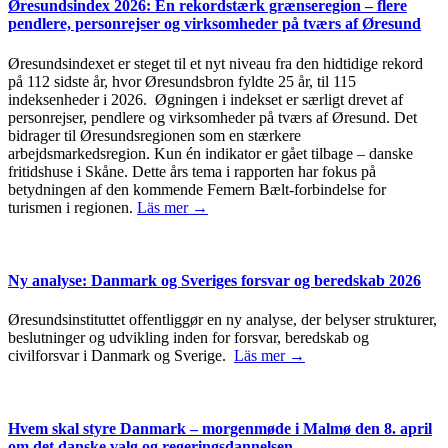
Øresundsindex 2026: En rekordstærk grænseregion – flere
pendlere, personrejser og virksomheder på tværs af Øresund
Øresundsindexet er steget til et nyt niveau fra den hidtidige rekord
på 112 sidste år, hvor Øresundsbron fyldte 25 år, til 115
indeksenheder i 2026. Øgningen i indekset er særligt drevet af
personrejser, pendlere og virksomheder på tværs af Øresund. Det
bidrager til Øresundsregionen som en stærkere
arbejdsmarkedsregion. Kun én indikator er gået tilbage – danske
fritidshuse i Skåne. Dette års tema i rapporten har fokus på
betydningen af den kommende Femern Bælt-forbindelse for
turismen i regionen.
Läs mer →
Ny analyse: Danmark og Sveriges forsvar og beredskab 2026
Øresundsinstituttet offentliggør en ny analyse, der belyser strukturer,
beslutninger og udvikling inden for forsvar, beredskab og
civilforsvar i Danmark og Sverige.
Läs mer →
Hvem skal styre Danmark – morgenmøde i Malmø den 8. april
om det danske valg og regeringsdannelsen