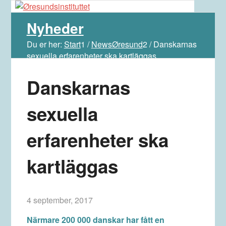
Nyheder
Du er her:
Start
1
/
NewsØresund
2
/
Danskarnas
sexuella erfarenheter ska kartläggas
Danskarnas
sexuella
erfarenheter ska
kartläggas
4 september, 2017
Närmare 200 000 danskar har fått en