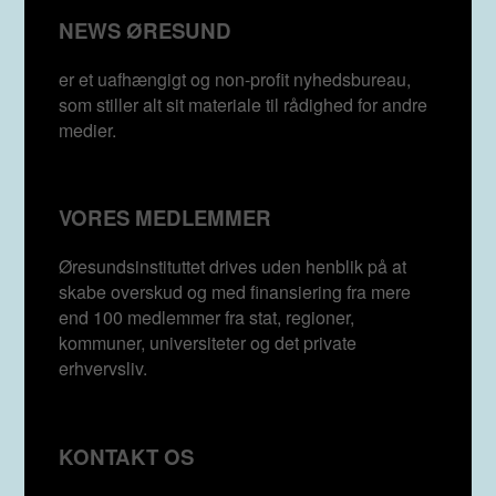
NEWS ØRESUND
er et uafhængigt og non-profit nyhedsbureau,
som stiller alt sit materiale til rådighed for andre
medier.
VORES MEDLEMMER
Øresundsinstituttet drives uden henblik på at
skabe overskud og med finansiering fra mere
end 100 medlemmer fra stat, regioner,
kommuner, universiteter og det private
erhvervsliv.
KONTAKT OS