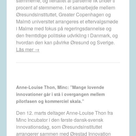
stemmerne, og flertallet af partierne fik under ti
procent af stemmerne. I et samarbejde mellem
Øresundsinstituttet, Greater Copenhagen og
Malmö universitet arrangeres et eftervalgsmøde
i Malmø med fokus på regeringsdannelse og
den fremtidige politiske udvikling i Danmark, og
hvordan den kan påvirke Øresund og Sverige.
Läs mer →
Anne-Louise Thon, Minc: ”Mange lovende
innovationer går i stå i overgangen mellem
pilotfasen og kommerciel skala.”
Den 12. marts deltager Anne-Louise Thon fra
Minc Incubator i den første dansk-svensk
innovationsdag, som Øresundsinstituttet
arrangerer sammen med Ørestad Innovation