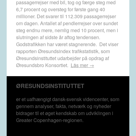
passagerrejser med bil, tog og færge steg med
6,7 procent og oversteg for første gang 40
millioner. Det svarer til 112.309 passagerrejser
om dagen. Antallet af pendlerrejser over sundet
steg endnu mere, nemlig med 10 procent, men i
slutningen af sidste år aftog tendensen.
Godstrafikken har været stagnerende. Det viser
rapporten Øresundsindex trafikstatistik, som
Øresundsinstituttet udarbejder på opdrag af
Øresundsbro Konsortiet.
Läs mer →
ØRESUNDSINSTITUTTET
er et uafhængigt dansk-svensk videncenter, som
gennem analyser, fakta, netværk og nyheder
bidrager til et øget kendskab om udviklingen i
Greater Copenhagen-regionen.