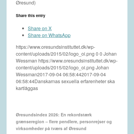
Øresund)
Share this entry
Share on X
Share on WhatsApp
https://www.oresundsinstituttet.dk/wp-
content/uploads/2015/02/logo_oi.png
0
0
Johan
Wessman
https://www.oresundsinstituttet.dk/wp-
content/uploads/2015/02/logo_oi.png
Johan
Wessman
2017-09-04 06:58:44
2017-09-04
06:58:44
Danskarnas sexuella erfarenheter ska
kartläggas
Øresundsindex 2026: En rekordstærk
grænseregion – flere pendlere, personrejser og
virksomheder på tværs af Øresund