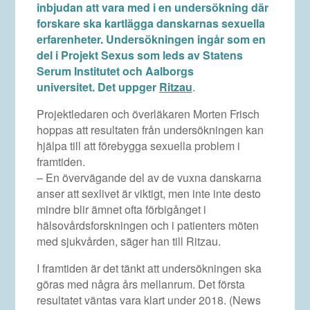
inbjudan att vara med i en undersökning där
forskare ska kartlägga danskarnas sexuella
erfarenheter. Undersökningen ingår som en
del i Projekt Sexus som leds av Statens
Serum Institutet och Aalborgs
universitet. Det uppger
Ritzau
.
Projektledaren och överläkaren Morten Frisch
hoppas att resultaten från undersökningen kan
hjälpa till att förebygga sexuella problem i
framtiden.
– En övervägande del av de vuxna danskarna
anser att sexlivet är viktigt, men inte inte desto
mindre blir ämnet ofta förbigånget i
hälsovårdsforskningen och i patienters möten
med sjukvården, säger han till Ritzau.
I framtiden är det tänkt att undersökningen ska
göras med några års mellanrum. Det första
resultatet väntas vara klart under 2018. (News