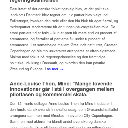
Resultatet af det danske folketingsvalg blev, at det politiske
landkort i Danmark blev tegnet om. 12 partier blev valgt ind i
Folketinget, hverken den røde eller den blå blok fik eget flertal, og
midterpartiet Moderaterne fik en tungen-på-vægtskålen-rolle. De
store partiers tid er forbi – kun ét parti fik mere end 20 procent af
stemmerne, og flertallet af partierne fik under ti procent af
stemmerne. I et samarbejde mellem Øresundsinstituttet, Greater
Copenhagen og Malmö universitet arrangeres et eftervalgsmøde i
Malmø med fokus på regeringsdannelse og den fremtidige
politiske udvikling i Danmark, og hvordan den kan påvirke
Øresund og Sverige.
Läs mer →
Anne-Louise Thon, Minc: ”Mange lovende
innovationer går i stå i overgangen mellem
pilotfasen og kommerciel skala.”
Den 12. marts deltager Anne-Louise Thon fra Minc Incubator i
den første dansk-svensk innovationsdag, som Øresundsinstituttet
arrangerer sammen med Ørestad Innovation City Copenhagen.
Sammen med aktører fra blandt andet svenske og danske
innovationsdistrikter vil innovationsmuligheder og udfordringer i