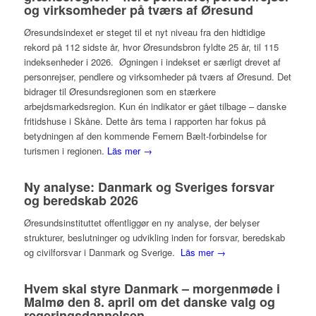
og virksomheder på tværs af Øresund
Øresundsindexet er steget til et nyt niveau fra den hidtidige
rekord på 112 sidste år, hvor Øresundsbron fyldte 25 år, til 115
indeksenheder i 2026. Øgningen i indekset er særligt drevet af
personrejser, pendlere og virksomheder på tværs af Øresund. Det
bidrager til Øresundsregionen som en stærkere
arbejdsmarkedsregion. Kun én indikator er gået tilbage – danske
fritidshuse i Skåne. Dette års tema i rapporten har fokus på
betydningen af den kommende Femern Bælt-forbindelse for
turismen i regionen.
Läs mer →
Ny analyse: Danmark og Sveriges forsvar
og beredskab 2026
Øresundsinstituttet offentliggør en ny analyse, der belyser
strukturer, beslutninger og udvikling inden for forsvar, beredskab
og civilforsvar i Danmark og Sverige.
Läs mer →
Hvem skal styre Danmark – morgenmøde i
Malmø den 8. april om det danske valg og
regeringsdannelsen