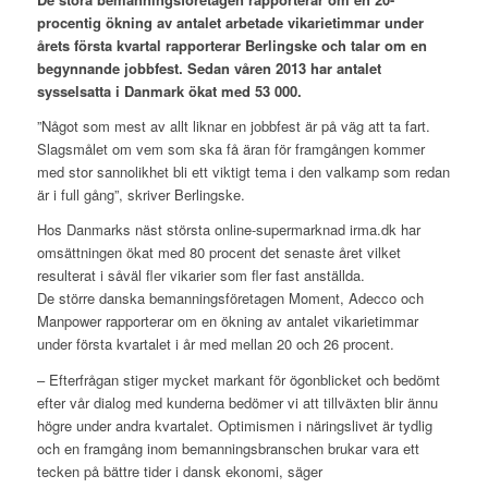
procentig ökning av antalet arbetade vikarietimmar under
årets första kvartal rapporterar Berlingske och talar om en
begynnande jobbfest. Sedan våren 2013 har antalet
sysselsatta i Danmark ökat med 53 000.
”Något som mest av allt liknar en jobbfest är på väg att ta fart.
Slagsmålet om vem som ska få äran för framgången kommer
med stor sannolikhet bli ett viktigt tema i den valkamp som redan
är i full gång”, skriver Berlingske.
Hos Danmarks näst största online-supermarknad irma.dk har
omsättningen ökat med 80 procent det senaste året vilket
resulterat i såväl fler vikarier som fler fast anställda.
De större danska bemanningsföretagen Moment, Adecco och
Manpower rapporterar om en ökning av antalet vikarietimmar
under första kvartalet i år med mellan 20 och 26 procent.
– Efterfrågan stiger mycket markant för ögonblicket och bedömt
efter vår dialog med kunderna bedömer vi att tillväxten blir ännu
högre under andra kvartalet. Optimismen i näringslivet är tydlig
och en framgång inom bemanningsbranschen brukar vara ett
tecken på bättre tider i dansk ekonomi, säger