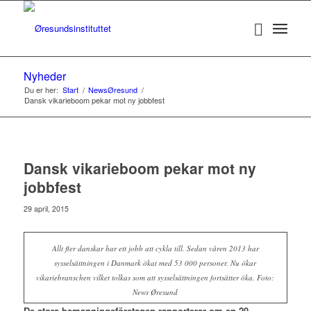
Nyheder
Du er her:
Start
/
NewsØresund
/
Dansk vikarieboom pekar mot ny jobbfest
Dansk vikarieboom pekar mot ny
jobbfest
29 april, 2015
Allt fler danskar har ett jobb att cykla till. Sedan våren 2013 har
sysselsättningen i Danmark ökat med 53 000 personer. Nu ökar
vikariebranschen vilket tolkas som att sysselsättningen fortsätter öka. Foto:
News Øresund
De stora bemanningsföretagen rapporterar om en 20-