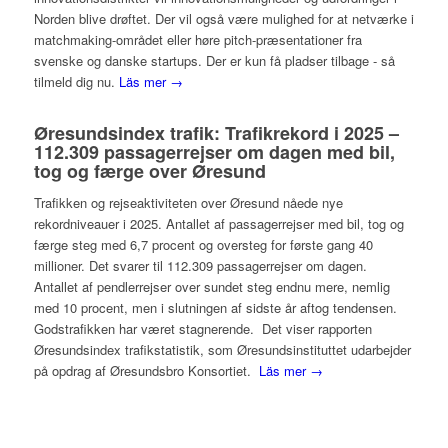
Norden blive drøftet. Der vil også være mulighed for at netværke i
matchmaking-området eller høre pitch-præsentationer fra
svenske og danske startups. Der er kun få pladser tilbage - så
tilmeld dig nu.
Läs mer →
Øresundsindex trafik: Trafikrekord i 2025 –
112.309 passagerrejser om dagen med bil,
tog og færge over Øresund
Trafikken og rejseaktiviteten over Øresund nåede nye
rekordniveauer i 2025. Antallet af passagerrejser med bil, tog og
færge steg med 6,7 procent og oversteg for første gang 40
millioner. Det svarer til 112.309 passagerrejser om dagen.
Antallet af pendlerrejser over sundet steg endnu mere, nemlig
med 10 procent, men i slutningen af sidste år aftog tendensen.
Godstrafikken har været stagnerende. Det viser rapporten
Øresundsindex trafikstatistik, som Øresundsinstituttet udarbejder
på opdrag af Øresundsbro Konsortiet.
Läs mer →