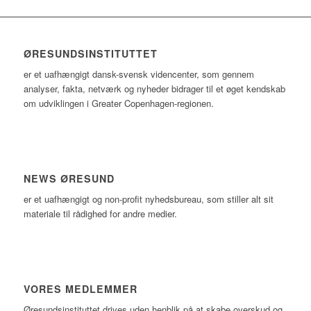
ØRESUNDSINSTITUTTET
er et uafhængigt dansk-svensk videncenter, som gennem
analyser, fakta, netværk og nyheder bidrager til et øget kendskab
om udviklingen i Greater Copenhagen-regionen.
NEWS ØRESUND
er et uafhængigt og non-profit nyhedsbureau, som stiller alt sit
materiale til rådighed for andre medier.
VORES MEDLEMMER
Øresundsinstituttet drives uden henblik på at skabe overskud og