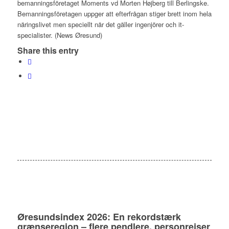
bemanningsföretaget Moments vd Morten Højberg till Berlingske.
Bemanningsföretagen uppger att efterfrågan stiger brett inom hela
näringslivet men speciellt när det gäller ingenjörer och it-
specialister. (News Øresund)
Share this entry
Øresundsindex 2026: En rekordstærk
grænseregion – flere pendlere, personrejser