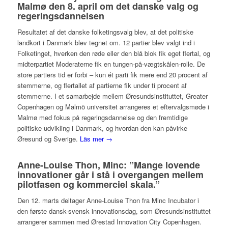
Malmø den 8. april om det danske valg og
regeringsdannelsen
Resultatet af det danske folketingsvalg blev, at det politiske
landkort i Danmark blev tegnet om. 12 partier blev valgt ind i
Folketinget, hverken den røde eller den blå blok fik eget flertal, og
midterpartiet Moderaterne fik en tungen-på-vægtskålen-rolle. De
store partiers tid er forbi – kun ét parti fik mere end 20 procent af
stemmerne, og flertallet af partierne fik under ti procent af
stemmerne. I et samarbejde mellem Øresundsinstituttet, Greater
Copenhagen og Malmö universitet arrangeres et eftervalgsmøde i
Malmø med fokus på regeringsdannelse og den fremtidige
politiske udvikling i Danmark, og hvordan den kan påvirke
Øresund og Sverige.
Läs mer →
Anne-Louise Thon, Minc: ”Mange lovende
innovationer går i stå i overgangen mellem
pilotfasen og kommerciel skala.”
Den 12. marts deltager Anne-Louise Thon fra Minc Incubator i
den første dansk-svensk innovationsdag, som Øresundsinstituttet
arrangerer sammen med Ørestad Innovation City Copenhagen.