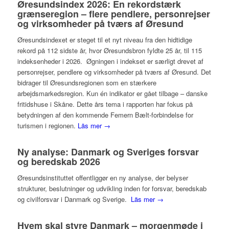
Øresundsindex 2026: En rekordstærk
grænseregion – flere pendlere, personrejser
og virksomheder på tværs af Øresund
Øresundsindexet er steget til et nyt niveau fra den hidtidige
rekord på 112 sidste år, hvor Øresundsbron fyldte 25 år, til 115
indeksenheder i 2026. Øgningen i indekset er særligt drevet af
personrejser, pendlere og virksomheder på tværs af Øresund. Det
bidrager til Øresundsregionen som en stærkere
arbejdsmarkedsregion. Kun én indikator er gået tilbage – danske
fritidshuse i Skåne. Dette års tema i rapporten har fokus på
betydningen af den kommende Femern Bælt-forbindelse for
turismen i regionen.
Läs mer →
Ny analyse: Danmark og Sveriges forsvar
og beredskab 2026
Øresundsinstituttet offentliggør en ny analyse, der belyser
strukturer, beslutninger og udvikling inden for forsvar, beredskab
og civilforsvar i Danmark og Sverige.
Läs mer →
Hvem skal styre Danmark – morgenmøde i