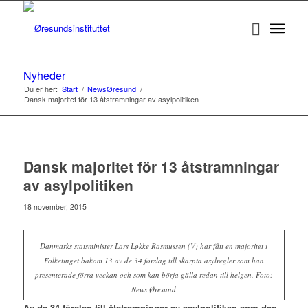
Nyheder
Du er her:
Start
/
NewsØresund
/
Dansk majoritet för 13 åtstramningar av asylpolitiken
Dansk majoritet för 13 åtstramningar
av asylpolitiken
18 november, 2015
Danmarks statsminister Lars Løkke Rasmussen (V) har fått en majoritet i
Folketinget bakom 13 av de 34 förslag till skärpta asylregler som han
presenterade förra veckan och som kan börja gälla redan till helgen. Foto:
News Øresund
Av de 34 förslag till åtstramningar av asylpolitiken som den