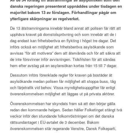
danska regeringen presenterat uppnåddes under tisdagen en
majoritet bakom 13 av förslagen. Förhandlingar pågår om
ytterligare skärpningar av regelverket.
De 13 åtstramningarna innebär bland annat att polisen får rätt att
upphäva kravet på domstolsprövning och som innebär att de i
dag endast kan frihetsberöva en flykting i högst tre dagar. Det
införs också en möjlighet att frihetsberöva asylsökande som
avvisas ”för att motivera” dem att återvända och för att säkra att
de inte försvinner inför avvisningen. Tidsfristen för att sändas
hem efter avslag på en asylansökan kortas från 15 till 7 dagar.
Dessutom införs förenklade regler för kraven på bostäder åt
asylsökande medan polisen får möjlighet att stoppa buss, tåg
och färjetrafik vid behov. Vissa myndighetsuppgifter får enligt
överenskommelsen möjlighet att läggas ut på privata aktörer.
Överenskommelsen har skyndats fram så att den börjar gälla
redan den kommande helgen. Sedan håller Folketinget stängt två
veckor inför den stundande folkomröstningen om det danska
rättsundantaget i EU-avtalet de 3 december. Bakom
överenskommelsen står regerande Venstre, Dansk Folkeparti,