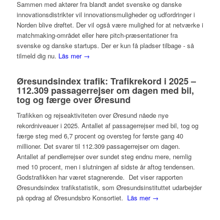
Sammen med aktører fra blandt andet svenske og danske
innovationsdistrikter vil innovationsmuligheder og udfordringer i
Norden blive drøftet. Der vil også være mulighed for at netværke i
matchmaking-området eller høre pitch-præsentationer fra
svenske og danske startups. Der er kun få pladser tilbage - så
tilmeld dig nu.
Läs mer →
Øresundsindex trafik: Trafikrekord i 2025 –
112.309 passagerrejser om dagen med bil,
tog og færge over Øresund
Trafikken og rejseaktiviteten over Øresund nåede nye
rekordniveauer i 2025. Antallet af passagerrejser med bil, tog og
færge steg med 6,7 procent og oversteg for første gang 40
millioner. Det svarer til 112.309 passagerrejser om dagen.
Antallet af pendlerrejser over sundet steg endnu mere, nemlig
med 10 procent, men i slutningen af sidste år aftog tendensen.
Godstrafikken har været stagnerende. Det viser rapporten
Øresundsindex trafikstatistik, som Øresundsinstituttet udarbejder
på opdrag af Øresundsbro Konsortiet.
Läs mer →