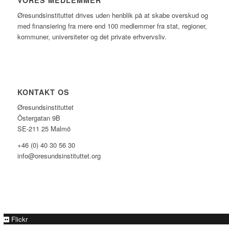
VORES MEDLEMMER
Øresundsinstituttet drives uden henblik på at skabe overskud og
med finansiering fra mere end 100 medlemmer fra stat, regioner,
kommuner, universiteter og det private erhvervsliv.
KONTAKT OS
Øresundsinstituttet
Östergatan 9B
SE-211 25 Malmö
+46 (0) 40 30 56 30
info@oresundsinstituttet.org
Flickr