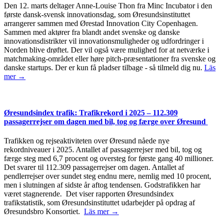
Den 12. marts deltager Anne-Louise Thon fra Minc Incubator i den
første dansk-svensk innovationsdag, som Øresundsinstituttet
arrangerer sammen med Ørestad Innovation City Copenhagen.
Sammen med aktører fra blandt andet svenske og danske
innovationsdistrikter vil innovationsmuligheder og udfordringer i
Norden blive drøftet. Der vil også være mulighed for at netværke i
matchmaking-området eller høre pitch-præsentationer fra svenske og
danske startups. Der er kun få pladser tilbage - så tilmeld dig nu.
Läs
mer →
Øresundsindex trafik: Trafikrekord i 2025 – 112.309
passagerrejser om dagen med bil, tog og færge over Øresund
Trafikken og rejseaktiviteten over Øresund nåede nye
rekordniveauer i 2025. Antallet af passagerrejser med bil, tog og
færge steg med 6,7 procent og oversteg for første gang 40 millioner.
Det svarer til 112.309 passagerrejser om dagen. Antallet af
pendlerrejser over sundet steg endnu mere, nemlig med 10 procent,
men i slutningen af sidste år aftog tendensen. Godstrafikken har
været stagnerende. Det viser rapporten Øresundsindex
trafikstatistik, som Øresundsinstituttet udarbejder på opdrag af
Øresundsbro Konsortiet.
Läs mer →