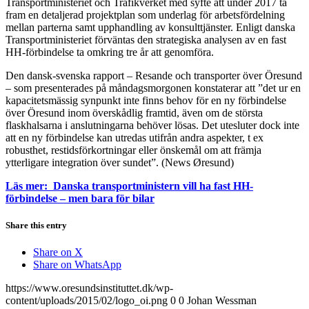
Transportministeriet och Trafikverket med syfte att under 2017 ta
fram en detaljerad projektplan som underlag för arbetsfördelning
mellan parterna samt upphandling av konsulttjänster. Enligt danska
Transportministeriet förväntas den strategiska analysen av en fast
HH-förbindelse ta omkring tre år att genomföra.
Den dansk-svenska rapport – Resande och transporter över Öresund
– som presenterades på måndagsmorgonen konstaterar att ”det ur en
kapacitetsmässig synpunkt inte finns behov för en ny förbindelse
över Öresund inom överskådlig framtid, även om de största
flaskhalsarna i anslutningarna behöver lösas. Det utesluter dock inte
att en ny förbindelse kan utredas utifrån andra aspekter, t ex
robusthet, restidsförkortningar eller önskemål om att främja
ytterligare integration över sundet”. (News Øresund)
Läs mer: Danska transportministern vill ha fast HH-
förbindelse – men bara för bilar
Share this entry
Share on X
Share on WhatsApp
https://www.oresundsinstituttet.dk/wp-
content/uploads/2015/02/logo_oi.png
0
0
Johan Wessman