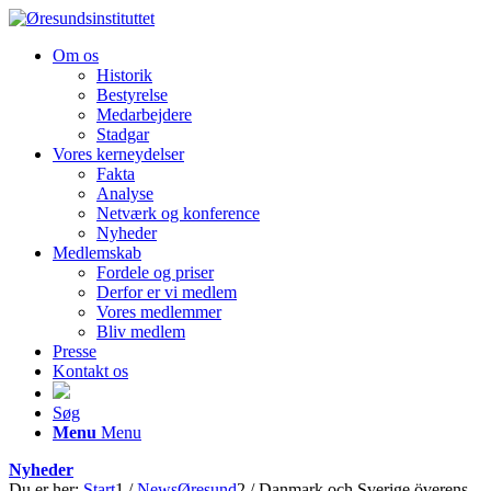
Om os
Historik
Bestyrelse
Medarbejdere
Stadgar
Vores kerneydelser
Fakta
Analyse
Netværk og konference
Nyheder
Medlemskab
Fordele og priser
Derfor er vi medlem
Vores medlemmer
Bliv medlem
Presse
Kontakt os
Søg
Menu
Menu
Nyheder
Du er her:
Start
1
/
NewsØresund
2
/
Danmark och Sverige överens