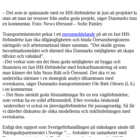
– Det som är spännande med en HH-förbindelse är just att projektet kan 
utan att man tar resurser från andra goda projekt, säger Danmarks tra
en kommentar. Foto: News Øresund – Sofie Paisley
Transportministeriet pekar i ett
pressmeddelande
på att en fast HH-
förbindelse kan öka tillgängligheten och binda Öresundsregionens
näringsliv och arbetsmarknad tätare samman. ”Det skulle gynna
huvudstadsområdet och därmed öka Danmarks möjligheter att skapa
tillväxt och välstånd”.
–
Det verkar som om det finns goda möjligheter att bygga och
finansiera en fast HH-förbindelse med brukarfinansiering så som
man känner det från Stora Bält och Öresund. Det ska vi nu
undersöka närmare i en strategisk analys tillsammans med
svenskarna, säger Danmarks transportminister Ole Birk Olesen (LA)
i en kommentar.
– Det finns särskilt goda förutsättningar för en ren vägförbindelse,
som verkar ha en solid affärsmodell. Efter svenska önskemål
undersöker vi också en järnvägsförbindelse för passagerartåg. Så får
vi därefter diskutera de olika modellerna och riskfördelningen med
svenskarna.
Enligt den rapport som Sverigeförhandlingen på måndagen sände till
Näringsdepartementet i Sverige ”… fortsätter nu samarbetet med