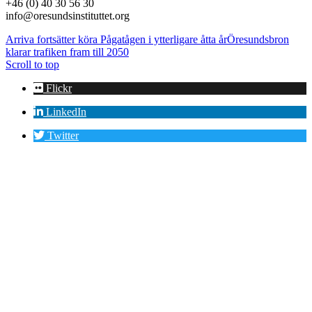
+46 (0) 40 30 56 30
info@oresundsinstituttet.org
Arriva fortsätter köra Pågatågen i ytterligare åtta år
Öresundsbron
klarar trafiken fram till 2050
Scroll to top
Flickr
LinkedIn
Twitter