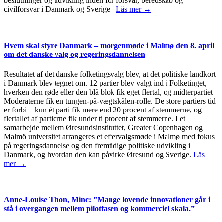
beslutninger og udvikling inden for forsvar, beredskab og
civilforsvar i Danmark og Sverige.
Läs mer →
Hvem skal styre Danmark – morgenmøde i Malmø den 8. april
om det danske valg og regeringsdannelsen
Resultatet af det danske folketingsvalg blev, at det politiske landkort
i Danmark blev tegnet om. 12 partier blev valgt ind i Folketinget,
hverken den røde eller den blå blok fik eget flertal, og midterpartiet
Moderaterne fik en tungen-på-vægtskålen-rolle. De store partiers tid
er forbi – kun ét parti fik mere end 20 procent af stemmerne, og
flertallet af partierne fik under ti procent af stemmerne. I et
samarbejde mellem Øresundsinstituttet, Greater Copenhagen og
Malmö universitet arrangeres et eftervalgsmøde i Malmø med fokus
på regeringsdannelse og den fremtidige politiske udvikling i
Danmark, og hvordan den kan påvirke Øresund og Sverige.
Läs
mer →
Anne-Louise Thon, Minc: ”Mange lovende innovationer går i
stå i overgangen mellem pilotfasen og kommerciel skala.”