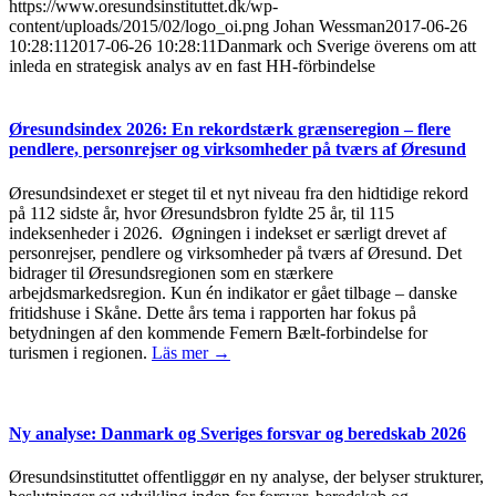
https://www.oresundsinstituttet.dk/wp-
content/uploads/2015/02/logo_oi.png
Johan Wessman
2017-06-26
10:28:11
2017-06-26 10:28:11
Danmark och Sverige överens om att
inleda en strategisk analys av en fast HH-förbindelse
Øresundsindex 2026: En rekordstærk grænseregion – flere
pendlere, personrejser og virksomheder på tværs af Øresund
Øresundsindexet er steget til et nyt niveau fra den hidtidige rekord
på 112 sidste år, hvor Øresundsbron fyldte 25 år, til 115
indeksenheder i 2026. Øgningen i indekset er særligt drevet af
personrejser, pendlere og virksomheder på tværs af Øresund. Det
bidrager til Øresundsregionen som en stærkere
arbejdsmarkedsregion. Kun én indikator er gået tilbage – danske
fritidshuse i Skåne. Dette års tema i rapporten har fokus på
betydningen af den kommende Femern Bælt-forbindelse for
turismen i regionen.
Läs mer →
Ny analyse: Danmark og Sveriges forsvar og beredskab 2026
Øresundsinstituttet offentliggør en ny analyse, der belyser strukturer,