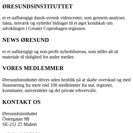
ØRESUNDSINSTITUTTET
er et uafhængigt dansk-svensk videncenter, som gennem analyser,
fakta, netværk og nyheder bidrager til et øget kendskab om
udviklingen i Greater Copenhagen-regionen.
NEWS ØRESUND
er et uafhængigt og non-profit nyhedsbureau, som stiller alt sit
materiale til rådighed for andre medier.
VORES MEDLEMMER
Øresundsinstituttet drives uden henblik på at skabe overskud og med
finansiering fra mere end 100 medlemmer fra stat, regioner,
kommuner, universiteter og det private erhvervsliv.
KONTAKT OS
Øresundsinstituttet
Östergatan 9B
SE-211 25 Malmö