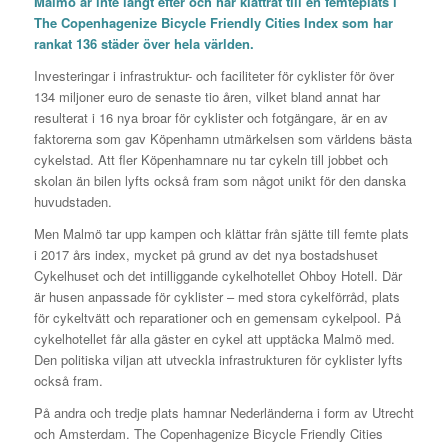
Malmö är inte långt efter och har klättrat till en femteplats i
The Copenhagenize Bicycle Friendly Cities Index
som har
rankat 136 städer över hela världen.
Investeringar i infrastruktur- och faciliteter för cyklister för över
134 miljoner euro de senaste tio åren, vilket bland annat har
resulterat i 16 nya broar för cyklister och fotgängare, är en av
faktorerna som gav Köpenhamn utmärkelsen som världens bästa
cykelstad. Att fler Köpenhamnare nu tar cykeln till jobbet och
skolan än bilen lyfts också fram som något unikt för den danska
huvudstaden.
Men Malmö tar upp kampen och klättar från sjätte till femte plats
i 2017 års index, mycket på grund av det nya bostadshuset
Cykelhuset och det intilliggande cykelhotellet Ohboy Hotell. Där
är husen anpassade för cyklister – med stora cykelförråd, plats
för cykeltvätt och reparationer och en gemensam cykelpool. På
cykelhotellet får alla gäster en cykel att upptäcka Malmö med.
Den politiska viljan att utveckla infrastrukturen för cyklister lyfts
också fram.
På andra och tredje plats hamnar Nederländerna i form av Utrecht
och Amsterdam. The Copenhagenize Bicycle Friendly Cities