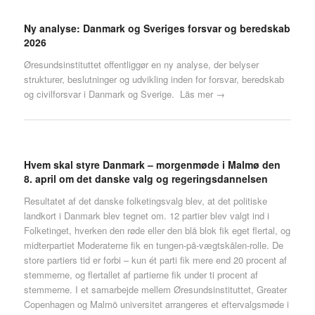
Ny analyse: Danmark og Sveriges forsvar og beredskab
2026
Øresundsinstituttet offentliggør en ny analyse, der belyser
strukturer, beslutninger og udvikling inden for forsvar, beredskab
og civilforsvar i Danmark og Sverige.
Läs mer →
Hvem skal styre Danmark – morgenmøde i Malmø den
8. april om det danske valg og regeringsdannelsen
Resultatet af det danske folketingsvalg blev, at det politiske
landkort i Danmark blev tegnet om. 12 partier blev valgt ind i
Folketinget, hverken den røde eller den blå blok fik eget flertal, og
midterpartiet Moderaterne fik en tungen-på-vægtskålen-rolle. De
store partiers tid er forbi – kun ét parti fik mere end 20 procent af
stemmerne, og flertallet af partierne fik under ti procent af
stemmerne. I et samarbejde mellem Øresundsinstituttet, Greater
Copenhagen og Malmö universitet arrangeres et eftervalgsmøde i