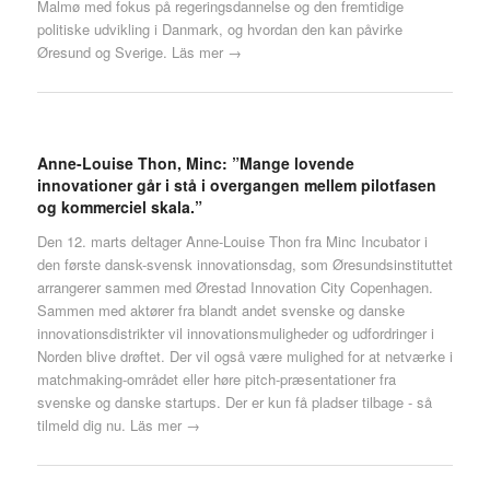
Malmø med fokus på regeringsdannelse og den fremtidige
politiske udvikling i Danmark, og hvordan den kan påvirke
Øresund og Sverige.
Läs mer →
Anne-Louise Thon, Minc: ”Mange lovende
innovationer går i stå i overgangen mellem pilotfasen
og kommerciel skala.”
Den 12. marts deltager Anne-Louise Thon fra Minc Incubator i
den første dansk-svensk innovationsdag, som Øresundsinstituttet
arrangerer sammen med Ørestad Innovation City Copenhagen.
Sammen med aktører fra blandt andet svenske og danske
innovationsdistrikter vil innovationsmuligheder og udfordringer i
Norden blive drøftet. Der vil også være mulighed for at netværke i
matchmaking-området eller høre pitch-præsentationer fra
svenske og danske startups. Der er kun få pladser tilbage - så
tilmeld dig nu.
Läs mer →