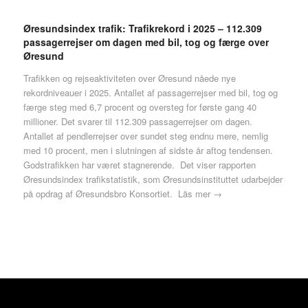
Øresundsindex trafik: Trafikrekord i 2025 – 112.309
passagerrejser om dagen med bil, tog og færge over
Øresund
Trafikken og rejseaktiviteten over Øresund nåede nye
rekordniveauer i 2025. Antallet af passagerrejser med bil, tog og
færge steg med 6,7 procent og oversteg for første gang 40
millioner. Det svarer til 112.309 passagerrejser om dagen.
Antallet af pendlerrejser over sundet steg endnu mere, nemlig
med 10 procent, men i slutningen af sidste år aftog tendensen.
Godstrafikken har været stagnerende. Det viser rapporten
Øresundsindex trafikstatistik, som Øresundsinstituttet udarbejder
på opdrag af Øresundsbro Konsortiet.
Läs mer →