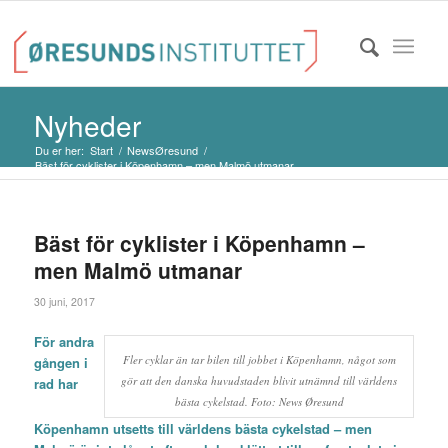
Nyheder
Du er her:
Start
/
NewsØresund
/
Bäst för cyklister i Köpenhamn – men Malmö utmanar
Bäst för cyklister i Köpenhamn –
men Malmö utmanar
30 juni, 2017
För andra
Fler cyklar än tar bilen till jobbet i Köpenhamn, något som
gången i
gör att den danska huvudstaden blivit utnämnd till världens
rad har
bästa cykelstad. Foto: News Øresund
Köpenhamn utsetts till världens bästa cykelstad – men