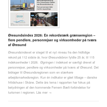
Øresundsindex 2026: En rekordstærk grænseregion –
flere pendlere, personrejser og virksomheder på tværs
af Øresund
Øresundsindexet er steget til et nyt niveau fra den hidtidige
rekord på 112 sidste år, hvor Øresundsbron fyldte 25 år, til 115
indeksenheder i 2026. Øgningen i indekset er særligt drevet af
personrejser, pendlere og virksomheder på tværs af Øresund. Det
bidrager til Øresundsregionen som en stærkere
arbejdsmarkedsregion. Kun én indikator er gået tilbage – danske
fritidshuse i Skåne. Dette års tema i rapporten har fokus på
betydningen af den kommende Femern Bælt-forbindelse for
turismen i regionen.
Läs mer →