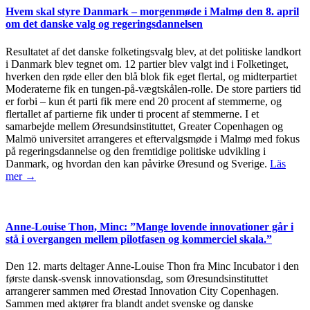
Hvem skal styre Danmark – morgenmøde i Malmø den 8. april
om det danske valg og regeringsdannelsen
Resultatet af det danske folketingsvalg blev, at det politiske landkort
i Danmark blev tegnet om. 12 partier blev valgt ind i Folketinget,
hverken den røde eller den blå blok fik eget flertal, og midterpartiet
Moderaterne fik en tungen-på-vægtskålen-rolle. De store partiers tid
er forbi – kun ét parti fik mere end 20 procent af stemmerne, og
flertallet af partierne fik under ti procent af stemmerne. I et
samarbejde mellem Øresundsinstituttet, Greater Copenhagen og
Malmö universitet arrangeres et eftervalgsmøde i Malmø med fokus
på regeringsdannelse og den fremtidige politiske udvikling i
Danmark, og hvordan den kan påvirke Øresund og Sverige.
Läs
mer →
Anne-Louise Thon, Minc: ”Mange lovende innovationer går i
stå i overgangen mellem pilotfasen og kommerciel skala.”
Den 12. marts deltager Anne-Louise Thon fra Minc Incubator i den
første dansk-svensk innovationsdag, som Øresundsinstituttet
arrangerer sammen med Ørestad Innovation City Copenhagen.
Sammen med aktører fra blandt andet svenske og danske