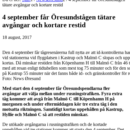
tätare avgångar och kortare restid
4 september får Öresundstågen tätare
avgångar och kortare restid
18 august, 2017
Den 4 september får tågresenärerna full nytta av att id-kontrollerna har
vid stationerna vid flygplatsen i Kastrup och Malmö C slopas och uppeh
kortas. Då minskar restiden från Köpenhamn H till Malmö C från 46 ti
med att resan enligt tidtabellen som mest tog 75 minuter och för den 
på Kastrup 55 minuter när det fanns både id- och gränskontroller för 
Foto: News Øresund
Med start den 4 september får Öresundspendlarna fler
avgångar att välja mellan under rusningstrafiken. Fyra extra
tåg kommer att avgå från Malmö C till Köpenhamn H på
morgonen och under eftermiddagen kör tre extra tåg i den
motsatta riktningen. Samtidigt kortas uppehållen på Kastrup,
Hyllie och Malmö C så att restiden minskar.
De utökade avgångarna i rusningstrafiken och de kortade
uppehållen vid tre stationer kommer att starta den 4 september. Det