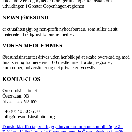
fakta, netværk og nyheder bidrager til et øget kendskab om
udviklingen i Greater Copenhagen-regionen.
NEWS ØRESUND
er et uafhængigt og non-profit nyhedsbureau, som stiller alt sit
materiale til rådighed for andre medier.
VORES MEDLEMMER
Øresundsinstituttet drives uden henblik på at skabe overskud og med
finansiering fra mere end 100 medlemmer fra stat, regioner,
kommuner, universiteter og det private erhvervsliv.
KONTAKT OS
Øresundsinstituttet
Östergatan 9B
SE-211 25 Malmö
+46 (0) 40 30 56 30
info@oresundsinstituttet.org
Danskt klädföretag vill bygga huvudkontor som kan bli högre än
Eiffelto...
I höst börjar de första renoverade Öresundstågen i trafik