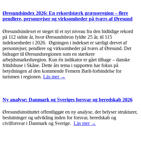
Øresundsindex 2026: En rekordstærk grænseregion – flere
pendlere, personrejser og virksomheder på tværs af Øresund
Øresundsindexet er steget til et nyt niveau fra den hidtidige rekord
på 112 sidste år, hvor Øresundsbron fyldte 25 år, til 115
indeksenheder i 2026. Øgningen i indekset er særligt drevet af
personrejser, pendlere og virksomheder på tværs af Øresund. Det
bidrager til Øresundsregionen som en stærkere
arbejdsmarkedsregion. Kun én indikator er gået tilbage – danske
fritidshuse i Skåne. Dette års tema i rapporten har fokus på
betydningen af den kommende Femern Bælt-forbindelse for
turismen i regionen.
Läs mer →
Ny analyse: Danmark og Sveriges forsvar og beredskab 2026
Øresundsinstituttet offentliggør en ny analyse, der belyser strukturer,
beslutninger og udvikling inden for forsvar, beredskab og
civilforsvar i Danmark og Sverige.
Läs mer →