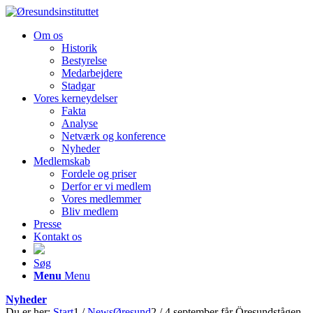
Om os
Historik
Bestyrelse
Medarbejdere
Stadgar
Vores kerneydelser
Fakta
Analyse
Netværk og konference
Nyheder
Medlemskab
Fordele og priser
Derfor er vi medlem
Vores medlemmer
Bliv medlem
Presse
Kontakt os
Søg
Menu
Menu
Nyheder
Du er her:
Start
1
/
NewsØresund
2
/
4 september får Öresundstågen