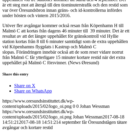
är ett steg mot att återgå till den tiominuterstrafik och den restid som
var över Öresundsbron innan gräns- och id-kontrollerna infördes
under hösten och vintern 2015/2016.
Utöver fler avgångar kommer också resan från Köpenhamn H till
Malmö C att kortas från dagens 46 minuter till 39 minuter. Det är ett
resultat av att det längre uppehållet för gränskontroll vid Hyllie
station kortas från 8 till 6 minuter samtidigt som de extra uppehållen
vid Köpenhamns flygplats i Kastrup och Malmö C
slopas. Förändringen innebär också att de som reser vidare norrut
från Malmö C får ytterligare 15 minuter kortare restid när det extra
uppehållet på Malmö C försvinner. (News Øresund)
Share this entry
Share on X
Share on WhatsApp
https://www.oresundsinstituttet.dk/wp-
content/uploads/2015/02/logo_oi.png
0
0
Johan Wessman
https://www.oresundsinstituttet.dk/wp-
content/uploads/2015/02/logo_oi.png
Johan Wessman
2017-08-18
14:51:21
2017-08-18 14:51:21
4 september får Öresundstågen tätare
avgångar och kortare restid