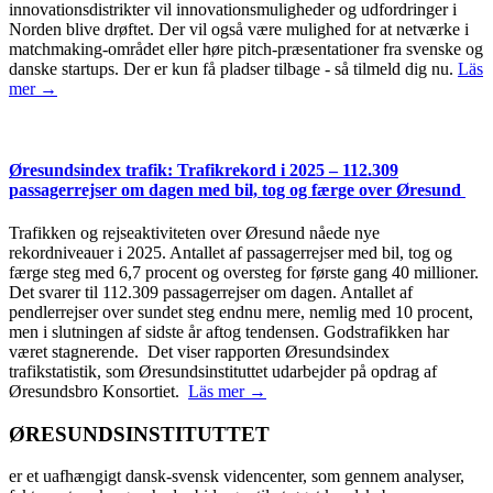
innovationsdistrikter vil innovationsmuligheder og udfordringer i
Norden blive drøftet. Der vil også være mulighed for at netværke i
matchmaking-området eller høre pitch-præsentationer fra svenske og
danske startups. Der er kun få pladser tilbage - så tilmeld dig nu.
Läs
mer →
Øresundsindex trafik: Trafikrekord i 2025 – 112.309
passagerrejser om dagen med bil, tog og færge over Øresund
Trafikken og rejseaktiviteten over Øresund nåede nye
rekordniveauer i 2025. Antallet af passagerrejser med bil, tog og
færge steg med 6,7 procent og oversteg for første gang 40 millioner.
Det svarer til 112.309 passagerrejser om dagen. Antallet af
pendlerrejser over sundet steg endnu mere, nemlig med 10 procent,
men i slutningen af sidste år aftog tendensen. Godstrafikken har
været stagnerende. Det viser rapporten Øresundsindex
trafikstatistik, som Øresundsinstituttet udarbejder på opdrag af
Øresundsbro Konsortiet.
Läs mer →
ØRESUNDSINSTITUTTET
er et uafhængigt dansk-svensk videncenter, som gennem analyser,