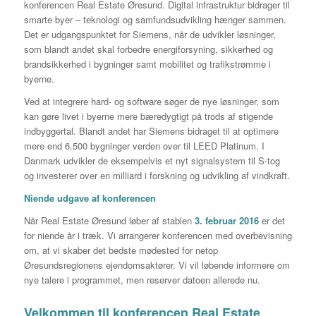
konferencen Real Estate Øresund. Digital infrastruktur bidrager til
smarte byer – teknologi og samfundsudvikling hænger sammen.
Det er udgangspunktet for Siemens, når de udvikler løsninger,
som blandt andet skal forbedre energiforsyning, sikkerhed og
brandsikkerhed i bygninger samt mobilitet og trafikstrømme i
byerne.
Ved at integrere hard- og software søger de nye løsninger, som
kan gøre livet i byerne mere bæredygtigt på trods af stigende
indbyggertal. Blandt andet har Siemens bidraget til at optimere
mere end 6.500 bygninger verden over til LEED Platinum. I
Danmark udvikler de eksempelvis et nyt signalsystem til S-tog
og investerer over en milliard i forskning og udvikling af vindkraft.
Niende udgave af konferencen
Når Real Estate Øresund løber af stablen
3.
februar 2016
er det
for niende år i træk. Vi arrangerer konferencen med overbevisning
om, at vi skaber det bedste mødested for netop
Øresundsregionens ejendomsaktører. Vi vil løbende informere om
nye talere i programmet, men reserver datoen allerede nu.
Velkommen til konferencen Real Estate