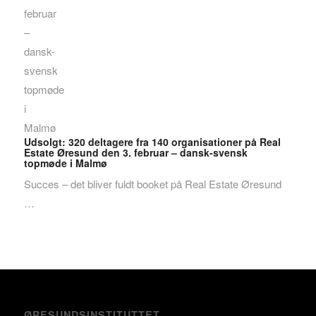
Udsolgt: 320 deltagere fra 140 organisationer på Real
Estate Øresund den 3. februar – dansk-svensk
topmøde i Malmø
Succes – det bliver fuldt booket på Real Estate Øresund
…
ØRESUNDSINSTITUTTET