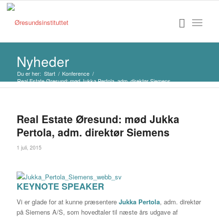
Nyheder
Du er her:
Start
/
Konference
/
Real Estate Øresund: mød Jukka Pertola, adm. direktør Siemens
Real Estate Øresund: mød Jukka
Pertola, adm. direktør Siemens
1 juli, 2015
KEYNOTE SPEAKER
Vi er glade for at kunne præsentere
Jukka Pertola
, adm. direktør
på Siemens A/S, som hovedtaler til næste års udgave af