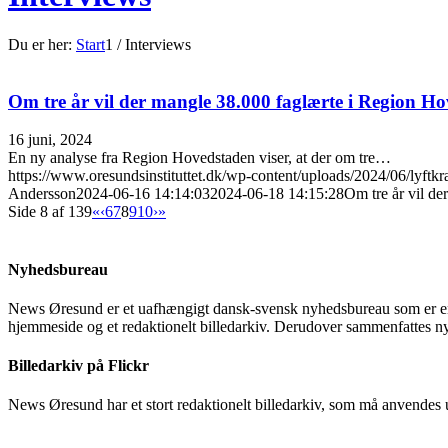
Du er her:
Start
1
/
Interviews
Om tre år vil der mangle 38.000 faglærte i Region H
16 juni, 2024
En ny analyse fra Region Hovedstaden viser, at der om tre…
https://www.oresundsinstituttet.dk/wp-content/uploads/2024/06/lyft
Andersson
2024-06-16 14:14:03
2024-06-18 14:15:28
Om tre år vil d
Side 8 af 139
«
‹
6
7
8
9
10
›
»
Nyhedsbureau
News Øresund er et uafhængigt dansk-svensk nyhedsbureau som er en d
hjemmeside og et redaktionelt billedarkiv. Derudover sammenfattes ny
Billedarkiv på Flickr
News Øresund har et stort redaktionelt billedarkiv, som må anvendes 
Søg