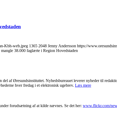
ovedstaden
kran-Kbh-web.jpeg
1365
2048
Jenny Andersson
https://www.oresundsins
er mangle 38.000 faglærte i Region Hovedstaden
el af Øresundsinstituttet. Nyhedsbureauet leverer nyheder til redakt
hederne hver fredag i et elektronisk ugebrev.
Læs mere
under forudsætning af at kilde nævnes. Se det her:
www.flickr.com/new