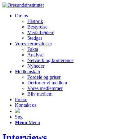
Om os
Historik
Bestyrelse
Medarbejdere
Stadgar
Vores kerneydelser
Fakta
Analyse
Netværk og konference
Nyheder
Medlemskab
Fordele og priser
Derfor er vi medlem
Vores medlemmer
Bliv medlem
Presse
Kontakt os
Søg
Menu
Menu
Interviews