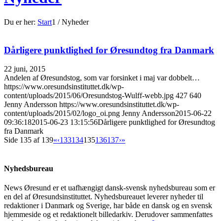
Du er her:
Start
1
/
Nyheder
Dårligere punktlighed for Øresundtog fra Danmark
22 juni, 2015
Andelen af Øresundstog, som var forsinket i maj var dobbelt…
https://www.oresundsinstituttet.dk/wp-
content/uploads/2015/06/Oresundstog-Wulff-webb.jpg
427
640
Jenny Andersson
https://www.oresundsinstituttet.dk/wp-
content/uploads/2015/02/logo_oi.png
Jenny Andersson
2015-06-22
09:36:18
2015-06-23 13:15:56
Dårligere punktlighed for Øresundtog
fra Danmark
Side 135 af 139
«
‹
133
134
135
136
137
›
»
Nyhedsbureau
News Øresund er et uafhængigt dansk-svensk nyhedsbureau som er
en del af Øresundsinstituttet. Nyhedsbureauet leverer nyheder til
redaktioner i Danmark og Sverige, har både en dansk og en svensk
hjemmeside og et redaktionelt billedarkiv. Derudover sammenfattes