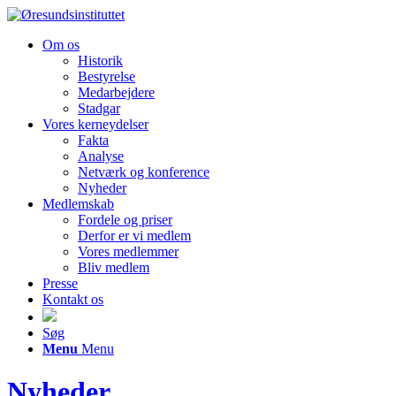
Om os
Historik
Bestyrelse
Medarbejdere
Stadgar
Vores kerneydelser
Fakta
Analyse
Netværk og konference
Nyheder
Medlemskab
Fordele og priser
Derfor er vi medlem
Vores medlemmer
Bliv medlem
Presse
Kontakt os
Søg
Menu
Menu
Nyheder