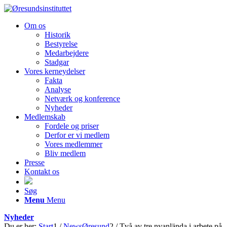
Om os
Historik
Bestyrelse
Medarbejdere
Stadgar
Vores kerneydelser
Fakta
Analyse
Netværk og konference
Nyheder
Medlemskab
Fordele og priser
Derfor er vi medlem
Vores medlemmer
Bliv medlem
Presse
Kontakt os
Søg
Menu
Menu
Nyheder
Du er her:
Start
1
/
NewsØresund
2
/
Två av tre nyanlända i arbete på