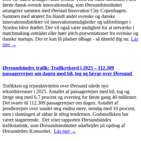
første dansk-svensk innovationsdag, som Øresundsinstituttet
arrangerer sammen med Ørestad Innovation City Copenhagen.
Sammen med aktører fra blandt andet svenske og danske
innovationsdistrikter vil innovationsmuligheder og udfordringer i
Norden blive drøftet. Der vil også være mulighed for at netværke i
matchmaking-området eller høre pitch-præsentationer fra svenske og
danske startups. Der er kun få pladser tilbage - så tilmeld dig nu.
Läs
mer →
Øresundsindex trafik: Trafikrekord i 2025 – 112.309
passagerrejser om dagen med bil, tog og færge over Øresund
Trafikken og rejseaktiviteten over Øresund nåede nye
rekordniveauer i 2025. Antallet af passagerrejser med bil, tog og
færge steg med 6,7 procent og oversteg for første gang 40 millioner.
Det svarer til 112.309 passagerrejser om dagen. Antallet af
pendlerrejser over sundet steg endnu mere, nemlig med 10 procent,
men i slutningen af sidste år aftog tendensen. Godstrafikken har
været stagnerende. Det viser rapporten Øresundsindex
trafikstatistik, som Øresundsinstituttet udarbejder på opdrag af
Øresundsbro Konsortiet.
Läs mer →