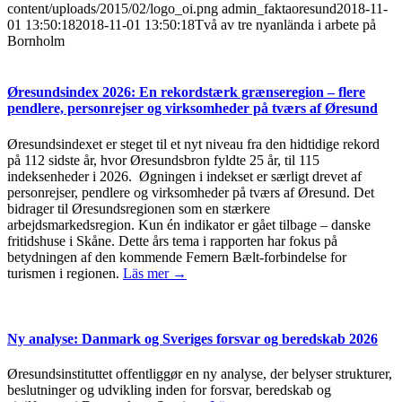
content/uploads/2015/02/logo_oi.png
admin_faktaoresund
2018-11-
01 13:50:18
2018-11-01 13:50:18
Två av tre nyanlända i arbete på
Bornholm
Øresundsindex 2026: En rekordstærk grænseregion – flere
pendlere, personrejser og virksomheder på tværs af Øresund
Øresundsindexet er steget til et nyt niveau fra den hidtidige rekord
på 112 sidste år, hvor Øresundsbron fyldte 25 år, til 115
indeksenheder i 2026. Øgningen i indekset er særligt drevet af
personrejser, pendlere og virksomheder på tværs af Øresund. Det
bidrager til Øresundsregionen som en stærkere
arbejdsmarkedsregion. Kun én indikator er gået tilbage – danske
fritidshuse i Skåne. Dette års tema i rapporten har fokus på
betydningen af den kommende Femern Bælt-forbindelse for
turismen i regionen.
Läs mer →
Ny analyse: Danmark og Sveriges forsvar og beredskab 2026
Øresundsinstituttet offentliggør en ny analyse, der belyser strukturer,
beslutninger og udvikling inden for forsvar, beredskab og