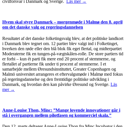
civilforsvar i Danmark og Sverige.
Läs mer →
Hvem skal styre Danmark – morgenmøde i Malmø den 8. april
om det danske valg og regeringsdannelsen
Resultatet af det danske folketingsvalg blev, at det politiske landkort
i Danmark blev tegnet om. 12 partier blev valgt ind i Folketinget,
hverken den røde eller den blå blok fik eget flertal, og midterpartiet
Moderaterne fik en tungen-på-vægtskålen-rolle. De store partiers tid
er forbi – kun ét parti fik mere end 20 procent af stemmerne, og
flertallet af partierne fik under ti procent af stemmerne. I et
samarbejde mellem Øresundsinstituttet, Greater Copenhagen og
Malmö universitet arrangeres et eftervalgsmøde i Malmø med fokus
på regeringsdannelse og den fremtidige politiske udvikling i
Danmark, og hvordan den kan påvirke Øresund og Sverige.
Läs
mer →
Anne-Louise Thon, Minc: ”Mange lovende innovationer går i
stå i overgangen mellem pilotfasen og kommerciel skala.”
Den 12. marts deltager Anne-Louise Thon fra Minc Incubator i den