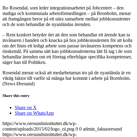
Bo Rosendal, som leder integrationsarbetet på Jobcentret – den
statliga och kommunala arbetsförmedlingen – på Bronholm, menar
att framgången beror på ett nära samarbete mellan jobbkonsulenter
och de som behandlar de nyanländas ärenden.
– Rent konkret betyder det att den som behandlar ett ärende kan ta
invånaren i handen och knacka på hos jobbkonsulenten för att kolla
om det finns ett ledigt arbete som passar invånarens kompetens och
önskemål. På samma sätt kan jobbkonsulenterna lätt få tag i de som
behandlar ärenden om ett företag efterfrågar specifika kompetenser,
säger han till Politiken.
Rosendal menar också att medarbetarnas tro på de nyanlända är en
viktig faktor till varför så många har kommit i arbete på Bornholm.
(News Øresund)
Share this entry
Share on X
Share on WhatsApp
https://www.oresundsinstituttet.dk/wp-
content/uploads/2015/02/logo_oi.png
0
0
admin_faktaoresund
https://www.oresundsinstituttet.dk/wp-