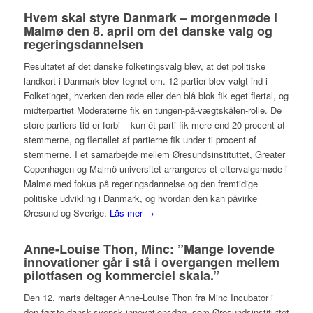
Hvem skal styre Danmark – morgenmøde i
Malmø den 8. april om det danske valg og
regeringsdannelsen
Resultatet af det danske folketingsvalg blev, at det politiske
landkort i Danmark blev tegnet om. 12 partier blev valgt ind i
Folketinget, hverken den røde eller den blå blok fik eget flertal, og
midterpartiet Moderaterne fik en tungen-på-vægtskålen-rolle. De
store partiers tid er forbi – kun ét parti fik mere end 20 procent af
stemmerne, og flertallet af partierne fik under ti procent af
stemmerne. I et samarbejde mellem Øresundsinstituttet, Greater
Copenhagen og Malmö universitet arrangeres et eftervalgsmøde i
Malmø med fokus på regeringsdannelse og den fremtidige
politiske udvikling i Danmark, og hvordan den kan påvirke
Øresund og Sverige.
Läs mer →
Anne-Louise Thon, Minc: ”Mange lovende
innovationer går i stå i overgangen mellem
pilotfasen og kommerciel skala.”
Den 12. marts deltager Anne-Louise Thon fra Minc Incubator i
den første dansk-svensk innovationsdag, som Øresundsinstituttet