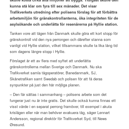
kunna stå klar om fyra till sex månader. Det visar
Trafikverkets utredning efter polisens förslag för att förbättra
arbetsmiljön för gränskontrollanterna, öka integriteten för de
asylsökande och underlätta för resenärerna på Hyllie station.
Tanken vore att tågen från Danmark skulle göra ett kort stopp för
gränskontroll vid den nya perrongen och därefter stanna som
vanligt vid Hyllie station, vilket tillsammans skulle ta lika lång tid
som dagens längre stopp i Hyllie.
Förslaget är ett av flera med syftet att underlätta
gränskontrollerna mellan Sverige och Danmark. Nu ska
Trafikverket samla tågoperatörer, Banedanmark, SJ,
Skånetrafiken samt Swedab och polisen för att få deras
synpunkter på just den här möjliga planen.
– Den får sättas i sammanhang – polisens arbete som det
fungerar just nu är inte gratis. Det skulle också kunna finnas ett
visst värde i en separat perrong framöver, till exempel i akuta
krislägen eller när man behöver evakuera tåg, säger Lennart
Andersson, regional direktör för Trafikverket Syd, till News
Øresund.