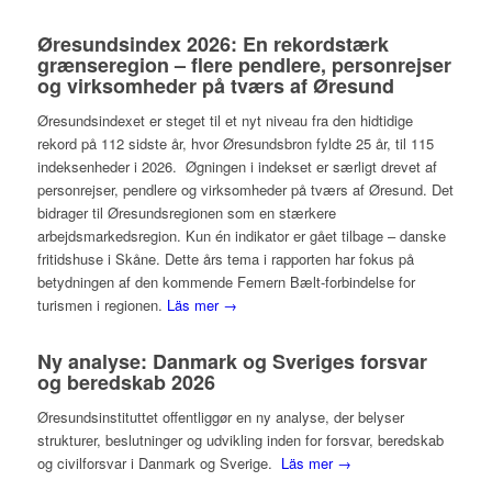
Øresundsindex 2026: En rekordstærk
grænseregion – flere pendlere, personrejser
og virksomheder på tværs af Øresund
Øresundsindexet er steget til et nyt niveau fra den hidtidige
rekord på 112 sidste år, hvor Øresundsbron fyldte 25 år, til 115
indeksenheder i 2026. Øgningen i indekset er særligt drevet af
personrejser, pendlere og virksomheder på tværs af Øresund. Det
bidrager til Øresundsregionen som en stærkere
arbejdsmarkedsregion. Kun én indikator er gået tilbage – danske
fritidshuse i Skåne. Dette års tema i rapporten har fokus på
betydningen af den kommende Femern Bælt-forbindelse for
turismen i regionen.
Läs mer →
Ny analyse: Danmark og Sveriges forsvar
og beredskab 2026
Øresundsinstituttet offentliggør en ny analyse, der belyser
strukturer, beslutninger og udvikling inden for forsvar, beredskab
og civilforsvar i Danmark og Sverige.
Läs mer →