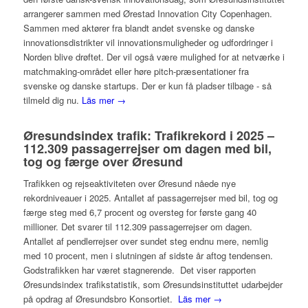
arrangerer sammen med Ørestad Innovation City Copenhagen.
Sammen med aktører fra blandt andet svenske og danske
innovationsdistrikter vil innovationsmuligheder og udfordringer i
Norden blive drøftet. Der vil også være mulighed for at netværke i
matchmaking-området eller høre pitch-præsentationer fra
svenske og danske startups. Der er kun få pladser tilbage - så
tilmeld dig nu.
Läs mer →
Øresundsindex trafik: Trafikrekord i 2025 –
112.309 passagerrejser om dagen med bil,
tog og færge over Øresund
Trafikken og rejseaktiviteten over Øresund nåede nye
rekordniveauer i 2025. Antallet af passagerrejser med bil, tog og
færge steg med 6,7 procent og oversteg for første gang 40
millioner. Det svarer til 112.309 passagerrejser om dagen.
Antallet af pendlerrejser over sundet steg endnu mere, nemlig
med 10 procent, men i slutningen af sidste år aftog tendensen.
Godstrafikken har været stagnerende. Det viser rapporten
Øresundsindex trafikstatistik, som Øresundsinstituttet udarbejder
på opdrag af Øresundsbro Konsortiet.
Läs mer →