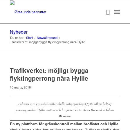
Nyheder
Du er her:
Start
/
NewsØresund
/
Trafikverket: möjligt bygga flyktingperrong nära Hyllie
Trafikverket: möjligt bygga
flyktingperrong nära Hyllie
10 marts, 2016
Polisens inre gränskontroller skulle enligt förslaget flytta till en helt ny
perrong mellan Hyllie station och brofästet. Foto: News Øresund – Johan
Wessman
En ny plattform för gränskontroll mellan brofästet och Hyllie
skulle kosta cirka åtta miljoner att bygga. Tidigast skulle den