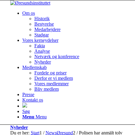
Om os
Historik
Bestyrelse
Medarbejdere
Stadgar
Vores kerneydelser
Fakta
Analyse
Netværk og konference
Nyheder
Medlemskab
Fordele og priser
Derfor er vi medlem
Vores medlemmer
Bliv medlem
Presse
Kontakt os
Søg
Menu
Menu
Nyheder
Du er her:
Start
1
/
NewsØresund
2
/
Polisen har anmält tolv