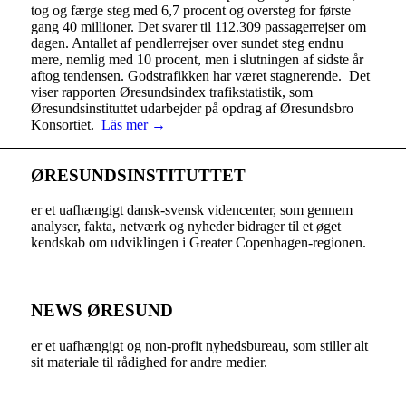
tog og færge steg med 6,7 procent og oversteg for første
gang 40 millioner. Det svarer til 112.309 passagerrejser om
dagen. Antallet af pendlerrejser over sundet steg endnu
mere, nemlig med 10 procent, men i slutningen af sidste år
aftog tendensen. Godstrafikken har været stagnerende. Det
viser rapporten Øresundsindex trafikstatistik, som
Øresundsinstituttet udarbejder på opdrag af Øresundsbro
Konsortiet.
Läs mer →
ØRESUNDSINSTITUTTET
er et uafhængigt dansk-svensk videncenter, som gennem
analyser, fakta, netværk og nyheder bidrager til et øget
kendskab om udviklingen i Greater Copenhagen-regionen.
NEWS ØRESUND
er et uafhængigt og non-profit nyhedsbureau, som stiller alt
sit materiale til rådighed for andre medier.