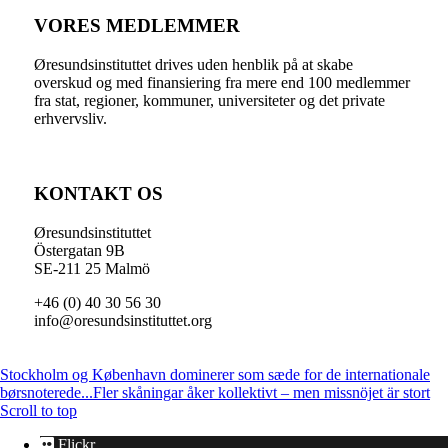
VORES MEDLEMMER
Øresundsinstituttet drives uden henblik på at skabe
overskud og med finansiering fra mere end 100 medlemmer
fra stat, regioner, kommuner, universiteter og det private
erhvervsliv.
KONTAKT OS
Øresundsinstituttet
Östergatan 9B
SE-211 25 Malmö
+46 (0) 40 30 56 30
info@oresundsinstituttet.org
Stockholm og København dominerer som sæde for de internationale
børsnoterede...
Fler skåningar åker kollektivt – men missnöjet är stort
Scroll to top
Flickr