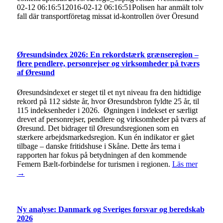
02-12 06:16:51
2016-02-12 06:16:51
Polisen har anmält tolv
fall där transportföretag missat id-kontrollen över Öresund
Øresundsindex 2026: En rekordstærk grænseregion –
flere pendlere, personrejser og virksomheder på tværs
af Øresund
Øresundsindexet er steget til et nyt niveau fra den hidtidige
rekord på 112 sidste år, hvor Øresundsbron fyldte 25 år, til
115 indeksenheder i 2026. Øgningen i indekset er særligt
drevet af personrejser, pendlere og virksomheder på tværs af
Øresund. Det bidrager til Øresundsregionen som en
stærkere arbejdsmarkedsregion. Kun én indikator er gået
tilbage – danske fritidshuse i Skåne. Dette års tema i
rapporten har fokus på betydningen af den kommende
Femern Bælt-forbindelse for turismen i regionen.
Läs mer
→
Ny analyse: Danmark og Sveriges forsvar og beredskab
2026