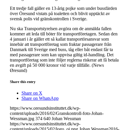
Ett tredje fall gäller en 13-årig pojke som under bussfärden
över Öresund vistats på toaletten och blivit upptäckt av
svensk polis vid gränskontrollen i Sverige.
Nu ska Transportstyrelsen avgöra om de anmälda fallen
kommer att leda till böter för transportföretagen. Sedan den
4 januari i år gäller ett så kallat transportörsansvar som
innebär att transportföretag som fraktar passagerare från
Danmark till Sverige med buss, tåg eller båt endast får ta
med passagerare som kan uppvisa giltig id-handling. Det
transportföretag som inte följer reglerna riskerar att få betala
en avgift på 50 000 kronor vid varje tillfälle. (News
Øresund)
Share this entry
Share on X
Share on WhatsApp
https://www.oresundsinstituttet.dk/wp-
content/uploads/2016/02/Granskontroll-foto-Johan-
Wessman.jpg
374
640
Johan Wessman
https://www.oresundsinstituttet.dk/wp-
content/uploads/2015/02/logo_oi.png
Johan Wessman
2016-