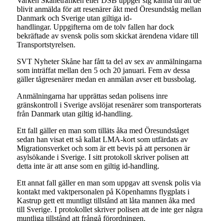
Varken Skånetrafiken eller DSB uppger sig känna till att de
blivit anmälda för att resenärer åkt med Öresundståg mellan
Danmark och Sverige utan giltiga id-
handlingar. Uppgifterna om de tolv fallen har dock
bekräftade av svensk polis som skickat ärendena vidare till
Transportstyrelsen.
SVT Nyheter Skåne har fått ta del av sex av anmälningarna
som inträffat mellan den 5 och 20 januari. Fem av dessa
gäller tågresenärer medan en anmälan avser ett bussbolag.
Anmälningarna har upprättas sedan polisens inre
gränskontroll i Sverige avslöjat resenärer som transporterats
från Danmark utan giltig id-handling.
Ett fall gäller en man som tilläts åka med Öresundståget
sedan han visat ett så kallat LMA-kort som utfärdats av
Migrationsverket och som är ett bevis på att personen är
asylsökande i Sverige. I sitt protokoll skriver polisen att
detta inte är att anse som en giltig id-handling.
Ett annat fall gäller en man som uppgav att svensk polis via
kontakt med vaktpersonalen på Köpenhamns flygplats i
Kastrup gett ett muntligt tillstånd att låta mannen åka med
till Sverige. I protokollet skriver polisen att de inte ger några
muntliga tillstånd att frångå förordningen.