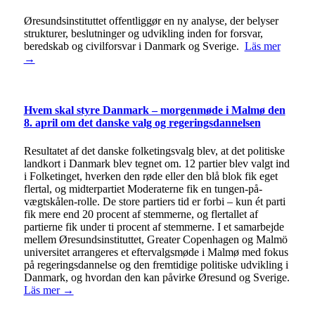
Øresundsinstituttet offentliggør en ny analyse, der belyser
strukturer, beslutninger og udvikling inden for forsvar,
beredskab og civilforsvar i Danmark og Sverige.
Läs mer
→
Hvem skal styre Danmark – morgenmøde i Malmø den
8. april om det danske valg og regeringsdannelsen
Resultatet af det danske folketingsvalg blev, at det politiske
landkort i Danmark blev tegnet om. 12 partier blev valgt ind
i Folketinget, hverken den røde eller den blå blok fik eget
flertal, og midterpartiet Moderaterne fik en tungen-på-
vægtskålen-rolle. De store partiers tid er forbi – kun ét parti
fik mere end 20 procent af stemmerne, og flertallet af
partierne fik under ti procent af stemmerne. I et samarbejde
mellem Øresundsinstituttet, Greater Copenhagen og Malmö
universitet arrangeres et eftervalgsmøde i Malmø med fokus
på regeringsdannelse og den fremtidige politiske udvikling i
Danmark, og hvordan den kan påvirke Øresund og Sverige.
Läs mer →