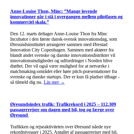
Anne-Louise Thon, Minc: ”Mange lovende
innovationer går i stå i overgangen mellem pilotfasen og
kommerciel skala.”
Den 12. marts deltager Anne-Louise Thon fra Minc
Incubator i den første dansk-svensk innovationsdag, som
Øresundsinstituttet arrangerer sammen med Ørestad
Innovation City Copenhagen. Sammen med aktører fra
blandt andet svenske og danske innovationsdistrikter vil
innovationsmuligheder og udfordringer i Norden blive
drøftet. Der vil også være mulighed for at netværke i
matchmaking-området eller høre pitch-præsentationer fra
svenske og danske startups. Der er kun få pladser tilbage -
så tilmeld dig nu.
Läs mer →
Øresundsindex trafik: Trafikrekord i 2025 – 112.309
passagerrejser om dagen med bil, tog og færge over
Øresund
Trafikken og rejseaktiviteten over Øresund nåede nye
rekordniveauer i 2025. Antallet af passagerrejser med bil,