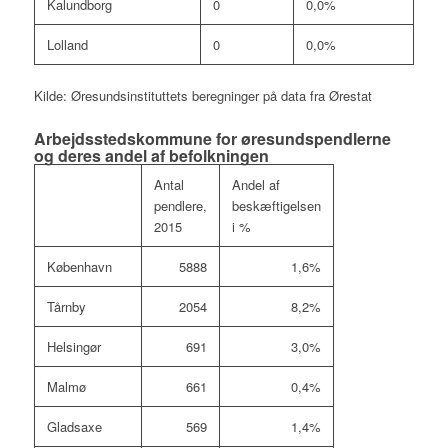
Kalundborg
0
0,0%
Lolland
0
0,0%
Kilde: Øresundsinstituttets beregninger på data fra Ørestat
Arbejdsstedskommune for øresundspendlerne
og deres andel af befolkningen
Antal
Andel af
pendlere,
beskæftigelsen
2015
i %
København
5888
1,6%
Tårnby
2054
8,2%
Helsingør
691
3,0%
Malmø
661
0,4%
Gladsaxe
569
1,4%