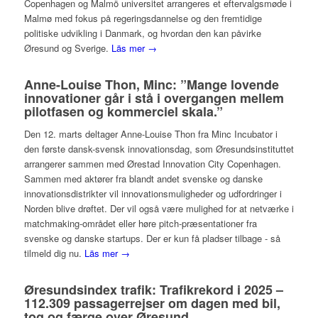
Copenhagen og Malmö universitet arrangeres et eftervalgsmøde i
Malmø med fokus på regeringsdannelse og den fremtidige
politiske udvikling i Danmark, og hvordan den kan påvirke
Øresund og Sverige.
Läs mer →
Anne-Louise Thon, Minc: ”Mange lovende
innovationer går i stå i overgangen mellem
pilotfasen og kommerciel skala.”
Den 12. marts deltager Anne-Louise Thon fra Minc Incubator i
den første dansk-svensk innovationsdag, som Øresundsinstituttet
arrangerer sammen med Ørestad Innovation City Copenhagen.
Sammen med aktører fra blandt andet svenske og danske
innovationsdistrikter vil innovationsmuligheder og udfordringer i
Norden blive drøftet. Der vil også være mulighed for at netværke i
matchmaking-området eller høre pitch-præsentationer fra
svenske og danske startups. Der er kun få pladser tilbage - så
tilmeld dig nu.
Läs mer →
Øresundsindex trafik: Trafikrekord i 2025 –
112.309 passagerrejser om dagen med bil,
tog og færge over Øresund