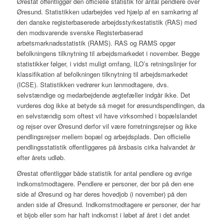
Ørestat offentliggør den officielle statistik for antal pendlere over
Øresund. Statistikken udarbejdes ved hjælp af en samkøring af
den danske registerbaserede arbejdsstyrkestatistik (RAS) med
den modsvarende svenske Registerbaserad
arbetsmarknadsstatistik (RAMS). RAS og RAMS opgør
befolkningens tilknytning til arbejdsmarkedet i november. Begge
statistikker følger, i vidst muligt omfang, ILO’s retningslinjer for
klassifikation af befolkningen tilknytning til arbejdsmarkedet
(ICSE). Statistikken vedrører kun lønmodtagere, dvs.
selvstændige og medarbejdende ægtefæller indgår ikke. Det
vurderes dog ikke at betyde så meget for øresundspendlingen, da
en selvstændig som oftest vil have virksomhed i bopælslandet
og rejser over Øresund derfor vil være forretningsrejser og ikke
pendlingsrejser mellem bopæl og arbejdsplads. Den officielle
pendlingsstatistik offentliggøres på årsbasis cirka halvandet år
efter årets udløb.
Ørestat offentliggør både statistik for antal pendlere og øvrige
indkomstmodtagere. Pendlere er personer, der bor på den ene
side af Øresund og har deres hovedjob (i november) på den
anden side af Øresund. Indkomstmodtagere er personer, der har
et bijob eller som har haft indkomst i løbet af året i det andet