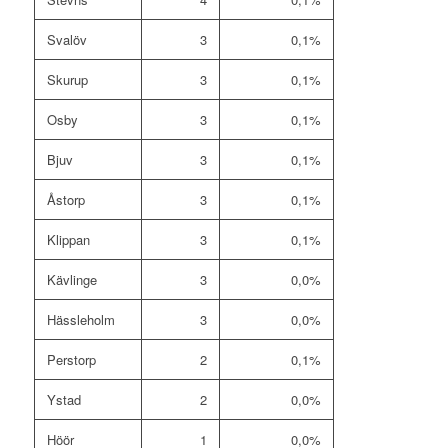
Svalöv
3
0,1%
Skurup
3
0,1%
Osby
3
0,1%
Bjuv
3
0,1%
Åstorp
3
0,1%
Klippan
3
0,1%
Kävlinge
3
0,0%
Hässleholm
3
0,0%
Perstorp
2
0,1%
Ystad
2
0,0%
Höör
1
0,0%