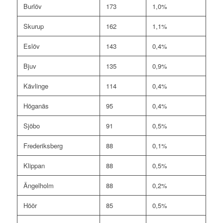
Burlöv
173
1,0%
Skurup
162
1,1%
Eslöv
143
0,4%
Bjuv
135
0,9%
Kävlinge
114
0,4%
Höganäs
95
0,4%
Sjöbo
91
0,5%
Frederiksberg
88
0,1%
Klippan
88
0,5%
Ängelholm
88
0,2%
Höör
85
0,5%