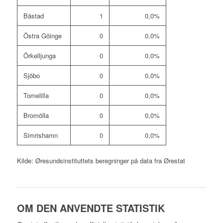
Båstad
1
0,0%
Östra Göinge
0
0,0%
Örkelljunga
0
0,0%
Sjöbo
0
0,0%
Tomelilla
0
0,0%
Bromölla
0
0,0%
Simrishamn
0
0,0%
Kilde: Øresundsinstituttets beregninger på data fra Ørestat
OM DEN ANVENDTE STATISTIK