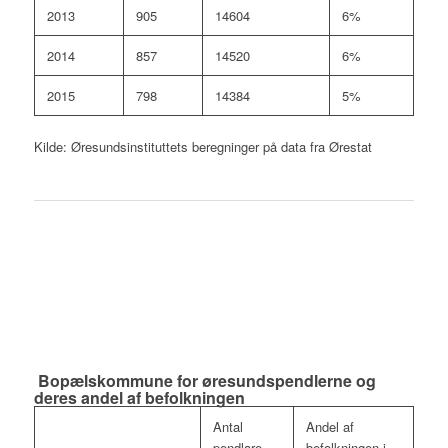
2013
905
14604
6%
2014
857
14520
6%
2015
798
14384
5%
Kilde: Øresundsinstituttets beregninger på data fra Ørestat
Bopælskommune for øresundspendlerne og
deres andel af befolkningen
Antal
Andel af
pendlare,
befolkningen i