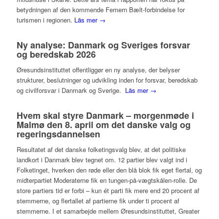
betydningen af den kommende Femern Bælt-forbindelse for
turismen i regionen.
Läs mer →
Ny analyse: Danmark og Sveriges forsvar
og beredskab 2026
Øresundsinstituttet offentliggør en ny analyse, der belyser
strukturer, beslutninger og udvikling inden for forsvar, beredskab
og civilforsvar i Danmark og Sverige.
Läs mer →
Hvem skal styre Danmark – morgenmøde i
Malmø den 8. april om det danske valg og
regeringsdannelsen
Resultatet af det danske folketingsvalg blev, at det politiske
landkort i Danmark blev tegnet om. 12 partier blev valgt ind i
Folketinget, hverken den røde eller den blå blok fik eget flertal, og
midterpartiet Moderaterne fik en tungen-på-vægtskålen-rolle. De
store partiers tid er forbi – kun ét parti fik mere end 20 procent af
stemmerne, og flertallet af partierne fik under ti procent af
stemmerne. I et samarbejde mellem Øresundsinstituttet, Greater