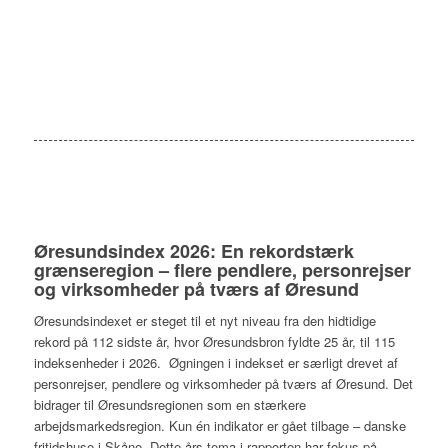
Øresundsindex 2026: En rekordstærk
grænseregion – flere pendlere, personrejser
og virksomheder på tværs af Øresund
Øresundsindexet er steget til et nyt niveau fra den hidtidige
rekord på 112 sidste år, hvor Øresundsbron fyldte 25 år, til 115
indeksenheder i 2026. Øgningen i indekset er særligt drevet af
personrejser, pendlere og virksomheder på tværs af Øresund. Det
bidrager til Øresundsregionen som en stærkere
arbejdsmarkedsregion. Kun én indikator er gået tilbage – danske
fritidshuse i Skåne. Dette års tema i rapporten har fokus på