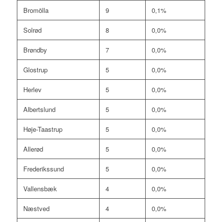
Bromölla
9
0,1%
Solrød
8
0,0%
Brøndby
7
0,0%
Glostrup
5
0,0%
Herlev
5
0,0%
Albertslund
5
0,0%
Høje-Taastrup
5
0,0%
Allerød
5
0,0%
Frederikssund
5
0,0%
Vallensbæk
4
0,0%
Næstved
4
0,0%