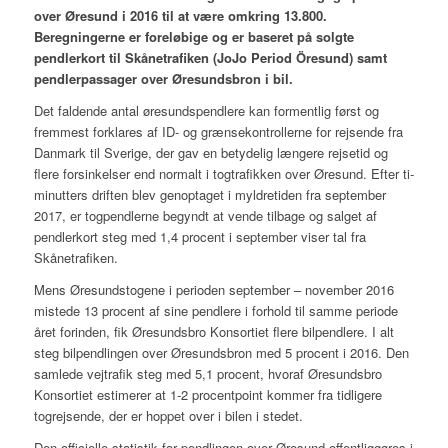
over Øresund i 2016 til at være omkring 13.800.
Beregningerne er foreløbige og er baseret på solgte
pendlerkort til Skånetrafiken (JoJo Period Öresund) samt
pendlerpassager over Øresundsbron i bil.
Det faldende antal øresundspendlere kan formentlig først og
fremmest forklares af ID- og grænsekontrollerne for rejsende fra
Danmark til Sverige, der gav en betydelig længere rejsetid og
flere forsinkelser end normalt i togtrafikken over Øresund. Efter ti-
minutters driften blev genoptaget i myldretiden fra september
2017, er togpendlerne begyndt at vende tilbage og salget af
pendlerkort steg med 1,4 procent i september viser tal fra
Skånetrafiken.
Mens Øresundstogene i perioden september – november 2016
mistede 13 procent af sine pendlere i forhold til samme periode
året forinden, fik Øresundsbro Konsortiet flere bilpendlere. I alt
steg bilpendlingen over Øresundsbron med 5 procent i 2016. Den
samlede vejtrafik steg med 5,1 procent, hvoraf Øresundsbro
Konsortiet estimerer at 1-2 procentpoint kommer fra tidligere
togrejsende, der er hoppet over i bilen i stedet.
Den officielle statistik for pendlingen over Øresund offentliggøres i