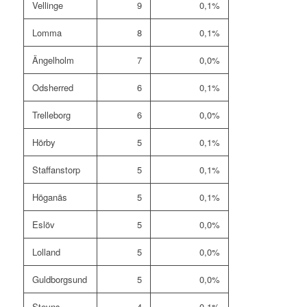
Vellinge
9
0,1%
Lomma
8
0,1%
Ängelholm
7
0,0%
Odsherred
6
0,1%
Trelleborg
6
0,0%
Hörby
5
0,1%
Staffanstorp
5
0,1%
Höganäs
5
0,1%
Eslöv
5
0,0%
Lolland
5
0,0%
Guldborgsund
5
0,0%
Stevns
4
0,1%