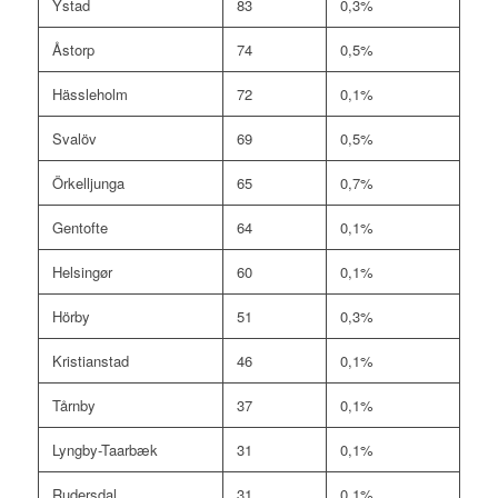
Ystad
83
0,3%
Åstorp
74
0,5%
Hässleholm
72
0,1%
Svalöv
69
0,5%
Örkelljunga
65
0,7%
Gentofte
64
0,1%
Helsingør
60
0,1%
Hörby
51
0,3%
Kristianstad
46
0,1%
Tårnby
37
0,1%
Lyngby-Taarbæk
31
0,1%
Rudersdal
31
0,1%