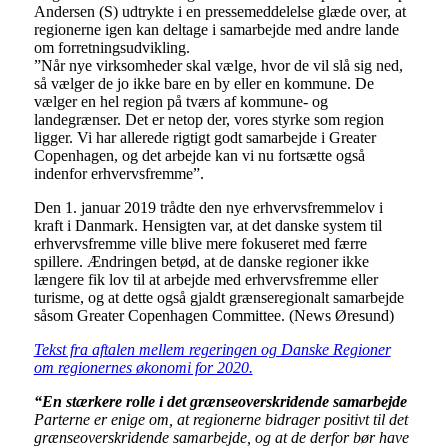
Andersen (S) udtrykte i en pressemeddelelse glæde over, at
regionerne igen kan deltage i samarbejde med andre lande
om forretningsudvikling.
”Når nye virksomheder skal vælge, hvor de vil slå sig ned,
så vælger de jo ikke bare en by eller en kommune. De
vælger en hel region på tværs af kommune- og
landegrænser. Det er netop der, vores styrke som region
ligger. Vi har allerede rigtigt godt samarbejde i Greater
Copenhagen, og det arbejde kan vi nu fortsætte også
indenfor erhvervsfremme”.
Den 1. januar 2019 trådte den nye erhvervsfremmelov i
kraft i Danmark. Hensigten var, at det danske system til
erhvervsfremme ville blive mere fokuseret med færre
spillere. Ændringen betød, at de danske regioner ikke
længere fik lov til at arbejde med erhvervsfremme eller
turisme, og at dette også gjaldt grænseregionalt samarbejde
såsom Greater Copenhagen Committee. (News Øresund)
Tekst fra aftalen mellem regeringen og Danske Regioner
om regionernes økonomi for 2020.
“En stærkere rolle i det grænseoverskridende samarbejde
Parterne er enige om, at regionerne bidrager positivt til det
grænseoverskridende samarbejde, og at de derfor bør have