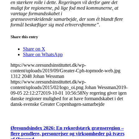
en stærkere rolle i dette. Regeringen vil derfor gøre det
muligt for regionerne, på lige fod med kommunerne, at
varetage formandsskabet i
grænseoverskridende samarbejde, der som ét blandt flere
formål beskæftiger sig med erhvervsfremme”.
Share this entry
Share on X
Share on WhatsApp
https://www.oresundsinstituttet.dk/wp-
content/uploads/2019/09/Greater-Cph-topmode-web.jpg
1312
2048
Johan Wessman
https://www.oresundsinstituttet.dk/wp-
content/uploads/2015/02/logo_oi.png
Johan Wessman
2019-
09-05 22:12:27
2019-10-01 10:56:58
Ny regering giver igen
danske regioner mulighed for at have formandskabet i det
dansk-svenske Greater Copenhagen-samarbejde
Øresundsindex 2026: En rekordstærk grænseregion –
flere pendlere, personrejser og virksomheder på tværs