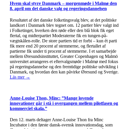
Hvem skal styre Danmark – morgenmøde i Malmø den
8. april om det danske valg og regeringsdannelsen
Resultatet af det danske folketingsvalg blev, at det politiske
landkort i Danmark blev tegnet om. 12 partier blev valgt ind
i Folketinget, hverken den røde eller den blå blok fik eget
flertal, og midterpartiet Moderaterne fik en tungen-på-
vægtskålen-rolle. De store partiers tid er forbi – kun ét parti
fik mere end 20 procent af stemmerne, og flertallet af
partierne fik under ti procent af stemmerne. I et samarbejde
mellem Øresundsinstituttet, Greater Copenhagen og Malmö
universitet arrangeres et eftervalgsmøde i Malmø med fokus
på regeringsdannelse og den fremtidige politiske udvikling i
Danmark, og hvordan den kan påvirke Øresund og Sverige.
Läs mer →
Anne-Louise Thon, Minc: ”Mange lovende
innovationer går i stå i overgangen mellem pilotfasen og
kommerciel skala.”
Den 12. marts deltager Anne-Louise Thon fra Minc
Incubator i den første dansk-svensk innovationsdag, som