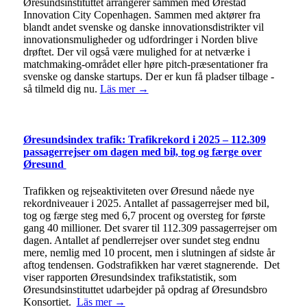
Øresundsinstituttet arrangerer sammen med Ørestad
Innovation City Copenhagen. Sammen med aktører fra
blandt andet svenske og danske innovationsdistrikter vil
innovationsmuligheder og udfordringer i Norden blive
drøftet. Der vil også være mulighed for at netværke i
matchmaking-området eller høre pitch-præsentationer fra
svenske og danske startups. Der er kun få pladser tilbage -
så tilmeld dig nu.
Läs mer →
Øresundsindex trafik: Trafikrekord i 2025 – 112.309
passagerrejser om dagen med bil, tog og færge over
Øresund
Trafikken og rejseaktiviteten over Øresund nåede nye
rekordniveauer i 2025. Antallet af passagerrejser med bil,
tog og færge steg med 6,7 procent og oversteg for første
gang 40 millioner. Det svarer til 112.309 passagerrejser om
dagen. Antallet af pendlerrejser over sundet steg endnu
mere, nemlig med 10 procent, men i slutningen af sidste år
aftog tendensen. Godstrafikken har været stagnerende. Det
viser rapporten Øresundsindex trafikstatistik, som
Øresundsinstituttet udarbejder på opdrag af Øresundsbro
Konsortiet.
Läs mer →