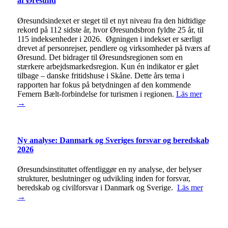
af Øresund
Øresundsindexet er steget til et nyt niveau fra den hidtidige
rekord på 112 sidste år, hvor Øresundsbron fyldte 25 år, til
115 indeksenheder i 2026. Øgningen i indekset er særligt
drevet af personrejser, pendlere og virksomheder på tværs af
Øresund. Det bidrager til Øresundsregionen som en
stærkere arbejdsmarkedsregion. Kun én indikator er gået
tilbage – danske fritidshuse i Skåne. Dette års tema i
rapporten har fokus på betydningen af den kommende
Femern Bælt-forbindelse for turismen i regionen.
Läs mer
→
Ny analyse: Danmark og Sveriges forsvar og beredskab
2026
Øresundsinstituttet offentliggør en ny analyse, der belyser
strukturer, beslutninger og udvikling inden for forsvar,
beredskab og civilforsvar i Danmark og Sverige.
Läs mer
→