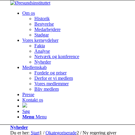
Om os
Historik
Bestyrelse
Medarbejdere
Stadgar
Vores kerneydelser
Fakta
Analyse
Netværk og konference
Nyheder
Medlemskab
Fordele og priser
Derfor er vi medlem
Vores medlemmer
Bliv medlem
Presse
Kontakt os
Søg
Menu
Menu
Nyheder
Du er her:
Start
1
/
Okategoriserade
2
/
Ny regering giver