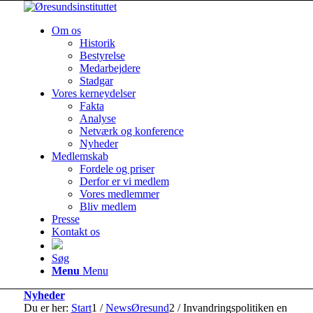
Om os
Historik
Bestyrelse
Medarbejdere
Stadgar
Vores kerneydelser
Fakta
Analyse
Netværk og konference
Nyheder
Medlemskab
Fordele og priser
Derfor er vi medlem
Vores medlemmer
Bliv medlem
Presse
Kontakt os
Søg
Menu
Menu
Nyheder
Du er her:
Start
1
/
NewsØresund
2
/
Invandringspolitiken en