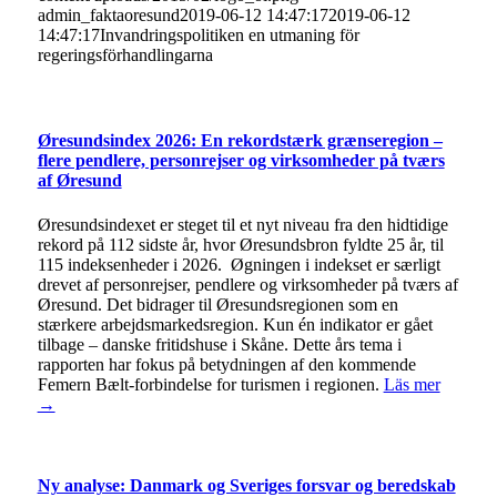
admin_faktaoresund
2019-06-12 14:47:17
2019-06-12
14:47:17
Invandringspolitiken en utmaning för
regeringsförhandlingarna
Øresundsindex 2026: En rekordstærk grænseregion –
flere pendlere, personrejser og virksomheder på tværs
af Øresund
Øresundsindexet er steget til et nyt niveau fra den hidtidige
rekord på 112 sidste år, hvor Øresundsbron fyldte 25 år, til
115 indeksenheder i 2026. Øgningen i indekset er særligt
drevet af personrejser, pendlere og virksomheder på tværs af
Øresund. Det bidrager til Øresundsregionen som en
stærkere arbejdsmarkedsregion. Kun én indikator er gået
tilbage – danske fritidshuse i Skåne. Dette års tema i
rapporten har fokus på betydningen af den kommende
Femern Bælt-forbindelse for turismen i regionen.
Läs mer
→
Ny analyse: Danmark og Sveriges forsvar og beredskab