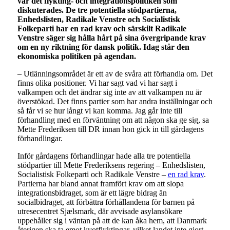
var det flykting- och integrationspolitiken som
diskuterades. De tre potentiella stödpartierna,
Enhedslisten, Radikale Venstre och Socialistisk
Folkeparti har en rad krav och särskilt Radikale
Venstre säger sig hålla hårt på sina övergripande krav
om en ny riktning för dansk politik. Idag står den
ekonomiska politiken på agendan.
– Utlänningsområdet är ett av de svåra att förhandla om. Det
finns olika positioner. Vi har sagt vad vi har sagt i
valkampen och det ändrar sig inte av att valkampen nu är
överstökad. Det finns partier som har andra inställningar och
så får vi se hur långt vi kan komma. Jag går inte till
förhandling med en förväntning om att någon ska ge sig, sa
Mette Frederiksen till DR innan hon gick in till gårdagens
förhandlingar.
Inför gårdagens förhandlingar hade alla tre potentiella
stödpartier till Mette Frederiksens regering – Enhedslisten,
Socialistisk Folkeparti och Radikale Venstre –
en rad krav
.
Partierna har bland annat framfört krav om att slopa
integrationsbidraget, som är ett lägre bidrag än
socialbidraget, att förbättra förhållandena för barnen på
utresecentret Sjælsmark, där avvisade asylansökare
uppehåller sig i väntan på att de kan åka hem, att Danmark
återigen ska ta emot kvotflyktingar, vilket landet inte gjort