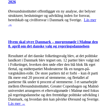
2026
Øresundsinstituttet offentliggør en ny analyse, der belyser
strukturer, beslutninger og udvikling inden for forsvar,
beredskab og civilforsvar i Danmark og Sverige.
Läs mer
→
Hvem skal styre Danmark – morgenmøde i Malmø den
8. april om det danske valg og regeringsdannelsen
Resultatet af det danske folketingsvalg blev, at det politiske
landkort i Danmark blev tegnet om. 12 partier blev valgt ind
i Folketinget, hverken den røde eller den blå blok fik eget
flertal, og midterpartiet Moderaterne fik en tungen-på-
vægtskålen-rolle. De store partiers tid er forbi – kun ét parti
fik mere end 20 procent af stemmerne, og flertallet af
partierne fik under ti procent af stemmerne. I et samarbejde
mellem Øresundsinstituttet, Greater Copenhagen og Malmö
universitet arrangeres et eftervalgsmøde i Malmø med fokus
på regeringsdannelse og den fremtidige politiske udvikling i
Danmark, og hvordan den kan påvirke Øresund og Sverige.
Läs mer →