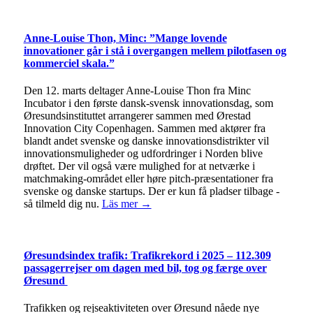
Anne-Louise Thon, Minc: ”Mange lovende
innovationer går i stå i overgangen mellem pilotfasen og
kommerciel skala.”
Den 12. marts deltager Anne-Louise Thon fra Minc
Incubator i den første dansk-svensk innovationsdag, som
Øresundsinstituttet arrangerer sammen med Ørestad
Innovation City Copenhagen. Sammen med aktører fra
blandt andet svenske og danske innovationsdistrikter vil
innovationsmuligheder og udfordringer i Norden blive
drøftet. Der vil også være mulighed for at netværke i
matchmaking-området eller høre pitch-præsentationer fra
svenske og danske startups. Der er kun få pladser tilbage -
så tilmeld dig nu.
Läs mer →
Øresundsindex trafik: Trafikrekord i 2025 – 112.309
passagerrejser om dagen med bil, tog og færge over
Øresund
Trafikken og rejseaktiviteten over Øresund nåede nye