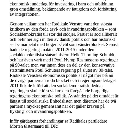
ekonomiskt underlag för investering i barn och utbildning,
grön omställning, bekämpande av fattigdom och förbättring
av integrationen.
Genom valkampen har Radikale Venstre varit den största
kritikern av den förda asyl- och invandringspolitiken – som
Socialdemokratiet till stor del stödjer. Partiet är socialliberalt
och befinner sig i mitten av dansk politik och har historiskt
sett samarbetat med höger- såväl som vänsterblocket. Senast
hade de regeringsmakten 2011-2015 under den
socialdemokratiska statsministern Helle Thorning Schmidt
och har även varit med i Poul Nyrup Rasmussens regeringar
på 90-talet, men var innan dess en del av den konservative
statsministern Poul Schüters regering på slutet av 80-talet.
Radikale Venstres ekonomiska politik är något mer blå än
de övriga partierna i röda blocket och i regeringsunderlaget
2011 fick de infört att den socialdemokratiskt ledda
regeringen skulle föra vidare den föregående borgerliga
regeringens ekonomiska politik. Avståndet på det området är
längst till socialistiska Enhedslisten men däremot har de två
partierna mycket gemensamt när det gäller kraven på
flykting- och invandringspolitiken.
Inför gårdagens förhandlingar sa Radikales partiledare
Morten Østergaard till DR: