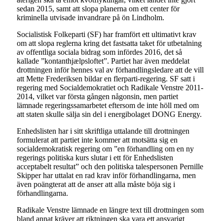
sedan 2015, samt att slopa planerna om ett center för
kriminella utvisade invandrare på ön Lindholm.
Socialistisk Folkeparti (SF) har framfört ett ultimativt krav
om att slopa reglerna kring det fastsatta taket för utbetalning
av offentliga sociala bidrag som infördes 2016, det så
kallade ”kontanthjælpsloftet”. Partiet har även meddelat
drottningen inför hennes val av förhandlingsledare att de vill
att Mette Frederiksen bildar en flerparti-regering. SF satt i
regering med Socialdemokratiet och Radikale Venstre 2011-
2014, vilket var första gången någonsin, men partiet
lämnade regeringssamarbetet eftersom de inte höll med om
att staten skulle sälja sin del i energibolaget DONG Energy.
Enhedslisten har i sitt skriftliga uttalande till drottningen
formulerat att partiet inte kommer att motsätta sig en
socialdemokratisk regering om ”en förhandling om en ny
regerings politiska kurs slutar i ett för Enhedslisten
acceptabelt resultat” och den politiska talespersonen Pernille
Skipper har uttalat en rad krav inför förhandlingarna, men
även poängterat att de anser att alla måste böja sig i
förhandlingarna.
Radikale Venstre lämnade en längre text till drottningen som
bland annat kräver att riktningen ska vara ett ansvarigt