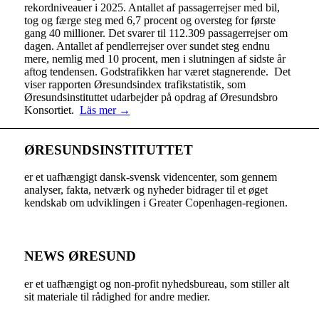
rekordniveauer i 2025. Antallet af passagerrejser med bil,
tog og færge steg med 6,7 procent og oversteg for første
gang 40 millioner. Det svarer til 112.309 passagerrejser om
dagen. Antallet af pendlerrejser over sundet steg endnu
mere, nemlig med 10 procent, men i slutningen af sidste år
aftog tendensen. Godstrafikken har været stagnerende. Det
viser rapporten Øresundsindex trafikstatistik, som
Øresundsinstituttet udarbejder på opdrag af Øresundsbro
Konsortiet.
Läs mer →
ØRESUNDSINSTITUTTET
er et uafhængigt dansk-svensk videncenter, som gennem
analyser, fakta, netværk og nyheder bidrager til et øget
kendskab om udviklingen i Greater Copenhagen-regionen.
NEWS ØRESUND
er et uafhængigt og non-profit nyhedsbureau, som stiller alt
sit materiale til rådighed for andre medier.