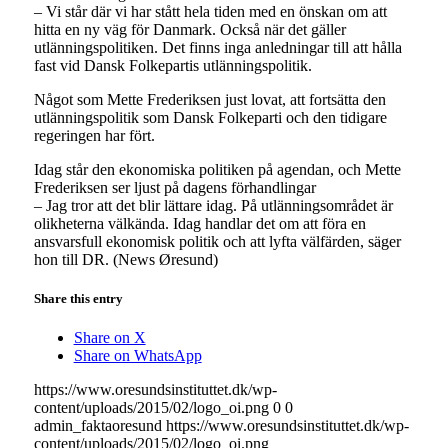
– Vi står där vi har stått hela tiden med en önskan om att
hitta en ny väg för Danmark. Också när det gäller
utlänningspolitiken. Det finns inga anledningar till att hålla
fast vid Dansk Folkepartis utlänningspolitik.
Något som Mette Frederiksen just lovat, att fortsätta den
utlänningspolitik som Dansk Folkeparti och den tidigare
regeringen har fört.
Idag står den ekonomiska politiken på agendan, och Mette
Frederiksen ser ljust på dagens förhandlingar
– Jag tror att det blir lättare idag. På utlänningsområdet är
olikheterna välkända. Idag handlar det om att föra en
ansvarsfull ekonomisk politik och att lyfta välfärden, säger
hon till DR. (News Øresund)
Share this entry
Share on X
Share on WhatsApp
https://www.oresundsinstituttet.dk/wp-
content/uploads/2015/02/logo_oi.png
0
0
admin_faktaoresund
https://www.oresundsinstituttet.dk/wp-
content/uploads/2015/02/logo_oi.png