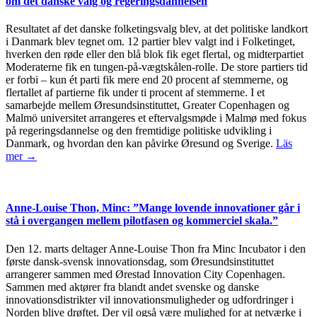
om det danske valg og regeringsdannelsen
Resultatet af det danske folketingsvalg blev, at det politiske landkort
i Danmark blev tegnet om. 12 partier blev valgt ind i Folketinget,
hverken den røde eller den blå blok fik eget flertal, og midterpartiet
Moderaterne fik en tungen-på-vægtskålen-rolle. De store partiers tid
er forbi – kun ét parti fik mere end 20 procent af stemmerne, og
flertallet af partierne fik under ti procent af stemmerne. I et
samarbejde mellem Øresundsinstituttet, Greater Copenhagen og
Malmö universitet arrangeres et eftervalgsmøde i Malmø med fokus
på regeringsdannelse og den fremtidige politiske udvikling i
Danmark, og hvordan den kan påvirke Øresund og Sverige.
Läs
mer →
Anne-Louise Thon, Minc: ”Mange lovende innovationer går i
stå i overgangen mellem pilotfasen og kommerciel skala.”
Den 12. marts deltager Anne-Louise Thon fra Minc Incubator i den
første dansk-svensk innovationsdag, som Øresundsinstituttet
arrangerer sammen med Ørestad Innovation City Copenhagen.
Sammen med aktører fra blandt andet svenske og danske
innovationsdistrikter vil innovationsmuligheder og udfordringer i
Norden blive drøftet. Der vil også være mulighed for at netværke i