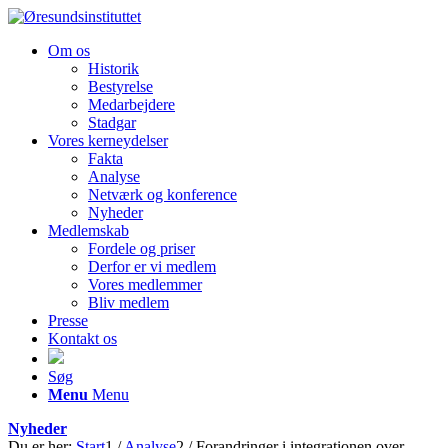
Om os
Historik
Bestyrelse
Medarbejdere
Stadgar
Vores kerneydelser
Fakta
Analyse
Netværk og konference
Nyheder
Medlemskab
Fordele og priser
Derfor er vi medlem
Vores medlemmer
Bliv medlem
Presse
Kontakt os
Søg
Menu
Menu
Nyheder
Du er her:
Start
1
/
Analyse
2
/
Forandringer i integrationen over