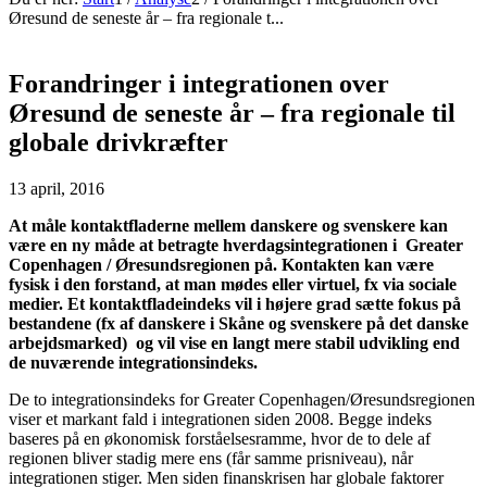
Øresund de seneste år – fra regionale t...
Forandringer i integrationen over
Øresund de seneste år – fra regionale til
globale drivkræfter
13 april, 2016
At måle kontaktfladerne mellem danskere og svenskere kan
være en ny måde at betragte hverdagsintegrationen i Greater
Copenhagen / Øresundsregionen på. Kontakten kan være
fysisk i den forstand, at man mødes eller virtuel, fx via sociale
medier. Et kontaktfladeindeks vil i højere grad sætte fokus på
bestandene (fx af danskere i Skåne og svenskere på det danske
arbejdsmarked) og vil vise en langt mere stabil udvikling end
de nuværende integrationsindeks.
De to integrationsindeks for Greater Copenhagen/Øresundsregionen
viser et markant fald i integrationen siden 2008. Begge indeks
baseres på en økonomisk forståelsesramme, hvor de to dele af
regionen bliver stadig mere ens (får samme prisniveau), når
integrationen stiger. Men siden finanskrisen har globale faktorer