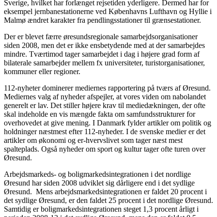
Sverige, hvilket har forlænget rejsetiden yderligere. Dermed har for
eksempel jernbanestationerne ved Københavns Lufthavn og Hyllie i
Malmø ændret karakter fra pendlingsstationer til grænsestationer.
Der er blevet færre øresundsregionale samarbejdsorganisationer
siden 2008, men det er ikke ensbetydende med at der samarbejdes
mindre. Tværtimod tager samarbejdet i dag i højere grad form af
bilaterale samarbejder mellem fx universiteter, turistorganisationer,
kommuner eller regioner.
112-nyheter dominerer mediernes rapportering på tværs af Øresund.
Mediernes valg af nyheder afspejler, at vores viden om nabolandet
generelt er lav. Det stiller højere krav til mediedækningen, der ofte
skal indeholde en vis mængde fakta om samfundsstrukturer for
overhovedet at give mening. I Danmark fylder artikler om politik og
holdninger næstmest efter 112-nyheder. I de svenske medier er det
artikler om økonomi og er-hvervslivet som tager næst mest
spalteplads. Også nyheder om sport og kultur tager ofte turen over
Øresund.
Arbejdsmarkeds- og boligmarkedsintegrationen i det nordlige
Øresund har siden 2008 udviklet sig dårligere end i det sydlige
Øresund. Mens arbejdsmarkedsintegrationen er faldet 20 procent i
det sydlige Øresund, er den faldet 25 procent i det nordlige Øresund.
Samtidig er boligmarkedsintegrationen steget 1,3 procent årligt i