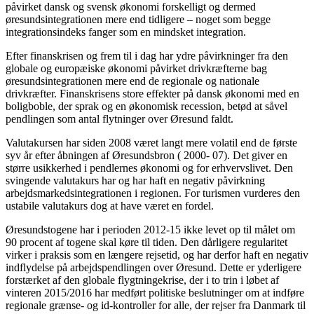
påvirket dansk og svensk økonomi forskelligt og dermed
øresundsintegrationen mere end tidligere – noget som begge
integrationsindeks fanger som en mindsket integration.
Efter finanskrisen og frem til i dag har ydre påvirkninger fra den
globale og europæiske økonomi påvirket drivkræfterne bag
øresundsintegrationen mere end de regionale og nationale
drivkræfter. Finanskrisens store effekter på dansk økonomi med en
boligboble, der sprak og en økonomisk recession, betød at såvel
pendlingen som antal flytninger over Øresund faldt.
Valutakursen har siden 2008 været langt mere volatil end de første
syv år efter åbningen af Øresundsbron ( 2000- 07). Det giver en
større usikkerhed i pendlernes økonomi og for erhvervslivet. Den
svingende valutakurs har og har haft en negativ påvirkning
arbejdsmarkedsintegrationen i regionen. For turismen vurderes den
ustabile valutakurs dog at have været en fordel.
Øresundstogene har i perioden 2012-15 ikke levet op til målet om
90 procent af togene skal køre til tiden. Den dårligere regularitet
virker i praksis som en længere rejsetid, og har derfor haft en negativ
indflydelse på arbejdspendlingen over Øresund. Dette er yderligere
forstærket af den globale flygtningekrise, der i to trin i løbet af
vinteren 2015/2016 har medført politiske beslutninger om at indføre
regionale grænse- og id-kontroller for alle, der rejser fra Danmark til