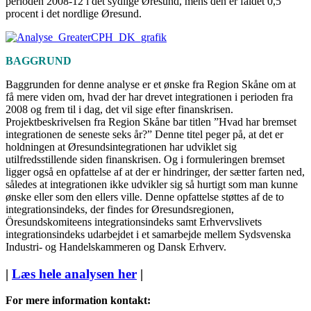
perioden 2008-12 i det sydlige Øresund, mens den er faldet 0,5
procent i det nordlige Øresund.
BAGGRUND
Baggrunden for denne analyse er et ønske fra Region Skåne om at
få mere viden om, hvad der har drevet integrationen i perioden fra
2008 og frem til i dag, det vil sige efter finanskrisen.
Projektbeskrivelsen fra Region Skåne bar titlen ”Hvad har bremset
integrationen de seneste seks år?” Denne titel peger på, at det er
holdningen at Øresundsintegrationen har udviklet sig
utilfredsstillende siden finanskrisen. Og i formuleringen bremset
ligger også en opfattelse af at der er hindringer, der sætter farten ned,
således at integrationen ikke udvikler sig så hurtigt som man kunne
ønske eller som den ellers ville. Denne opfattelse støttes af de to
integrationsindeks, der findes for Øresundsregionen,
Öresundskomiteens integrationsindeks samt Erhvervslivets
integrationsindeks udarbejdet i et samarbejde mellem Sydsvenska
Industri- og Handelskammeren og Dansk Erhverv.
|
Læs hele analysen her
|
For mere information kontakt: