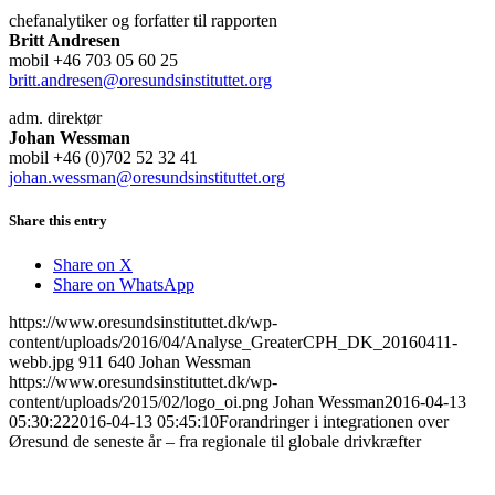
chefanalytiker og forfatter til rapporten
Britt Andresen
mobil +46 703 05 60 25
britt.andresen@oresundsinstituttet.org
adm. direktør
Johan Wessman
mobil +46 (0)702 52 32 41
johan.wessman@oresundsinstituttet.org
Share this entry
Share on X
Share on WhatsApp
https://www.oresundsinstituttet.dk/wp-
content/uploads/2016/04/Analyse_GreaterCPH_DK_20160411-
webb.jpg
911
640
Johan Wessman
https://www.oresundsinstituttet.dk/wp-
content/uploads/2015/02/logo_oi.png
Johan Wessman
2016-04-13
05:30:22
2016-04-13 05:45:10
Forandringer i integrationen over
Øresund de seneste år – fra regionale til globale drivkræfter