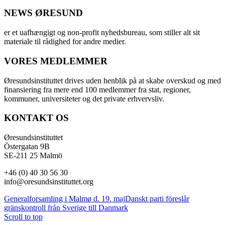
NEWS ØRESUND
er et uafhængigt og non-profit nyhedsbureau, som stiller alt sit
materiale til rådighed for andre medier.
VORES MEDLEMMER
Øresundsinstituttet drives uden henblik på at skabe overskud og med
finansiering fra mere end 100 medlemmer fra stat, regioner,
kommuner, universiteter og det private erhvervsliv.
KONTAKT OS
Øresundsinstituttet
Östergatan 9B
SE-211 25 Malmö
+46 (0) 40 30 56 30
info@oresundsinstituttet.org
Generalforsamling i Malmø d. 19. maj
Danskt parti föreslår
gränskontroll från Sverige till Danmark
Scroll to top