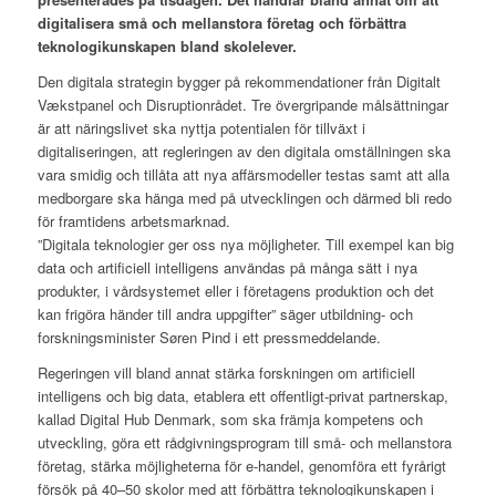
digitalisera små och mellanstora företag och förbättra
teknologikunskapen bland skolelever.
Den digitala strategin bygger på rekommendationer från Digitalt
Vækstpanel och Disruptionrådet. Tre övergripande målsättningar
är att näringslivet ska nyttja potentialen för tillväxt i
digitaliseringen, att regleringen av den digitala omställningen ska
vara smidig och tillåta att nya affärsmodeller testas samt att alla
medborgare ska hänga med på utvecklingen och därmed bli redo
för framtidens arbetsmarknad.
”Digitala teknologier ger oss nya möjligheter. Till exempel kan big
data och artificiell intelligens användas på många sätt i nya
produkter, i vårdsystemet eller i företagens produktion och det
kan frigöra händer till andra uppgifter” säger utbildning- och
forskningsminister Søren Pind i ett pressmeddelande.
Regeringen vill bland annat stärka forskningen om artificiell
intelligens och big data, etablera ett offentligt-privat partnerskap,
kallad Digital Hub Denmark, som ska främja kompetens och
utveckling, göra ett rådgivningsprogram till små- och mellanstora
företag, stärka möjligheterna för e-handel, genomföra ett fyrårigt
försök på 40–50 skolor med att förbättra teknologikunskapen i