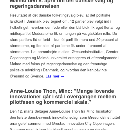
Malmø den 8. april om det danske valg og
regeringsdannelsen
Resultatet af det danske folketingsvalg blev, at det politiske
landkort i Danmark blev tegnet om. 12 partier blev valgt ind i
Folketinget, hverken den røde eller den blå blok fik eget flertal, og
midterpartiet Moderaterne fik en tungen-på-vægtskålen-rolle. De
store partiers tid er forbi – kun ét parti fik mere end 20 procent af
stemmerne, og flertallet af partierne fik under ti procent af
stemmerne. I et samarbejde mellem Øresundsinstituttet, Greater
Copenhagen og Malmö universitet arrangeres et eftervalgsmøde i
Malmø med fokus på regeringsdannelse og den fremtidige
politiske udvikling i Danmark, og hvordan den kan påvirke
Øresund og Sverige.
Läs mer →
Anne-Louise Thon, Minc: ”Mange lovende
innovationer går i stå i overgangen mellem
pilotfasen og kommerciel skala.”
Den 12. marts deltager Anne-Louise Thon fra Minc Incubator i
den første dansk-svensk innovationsdag, som Øresundsinstituttet
arrangerer sammen med Ørestad Innovation City Copenhagen.
Sammen med aktører fra blandt andet svenske og danske