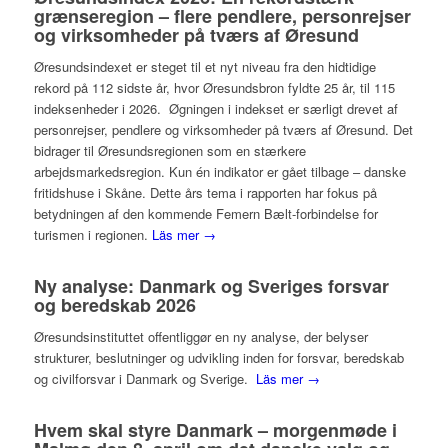
grænseregion – flere pendlere, personrejser
og virksomheder på tværs af Øresund
Øresundsindexet er steget til et nyt niveau fra den hidtidige
rekord på 112 sidste år, hvor Øresundsbron fyldte 25 år, til 115
indeksenheder i 2026. Øgningen i indekset er særligt drevet af
personrejser, pendlere og virksomheder på tværs af Øresund. Det
bidrager til Øresundsregionen som en stærkere
arbejdsmarkedsregion. Kun én indikator er gået tilbage – danske
fritidshuse i Skåne. Dette års tema i rapporten har fokus på
betydningen af den kommende Femern Bælt-forbindelse for
turismen i regionen.
Läs mer →
Ny analyse: Danmark og Sveriges forsvar
og beredskab 2026
Øresundsinstituttet offentliggør en ny analyse, der belyser
strukturer, beslutninger og udvikling inden for forsvar, beredskab
og civilforsvar i Danmark og Sverige.
Läs mer →
Hvem skal styre Danmark – morgenmøde i