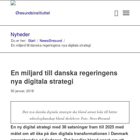
Nyheder
Du er her:
Start
/
NewsØresund
/
En miljard till danska regeringens nya digitala strategi
En miljard till danska regeringens
nya digitala strategi
30 januar, 2018
Den nya danska digitala strategin ska bland annat leda till bättre
teknologikunskap bland skolelever. Foto: News Øresund
En ny digital strategi med 38 satsningar fram till 2025 med
målet om att öka på den digitala transformationen i Danmark
presenterades på tisdagen. Det handlar bland annat om att