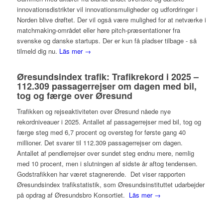
innovationsdistrikter vil innovationsmuligheder og udfordringer i
Norden blive drøftet. Der vil også være mulighed for at netværke i
matchmaking-området eller høre pitch-præsentationer fra
svenske og danske startups. Der er kun få pladser tilbage - så
tilmeld dig nu.
Läs mer →
Øresundsindex trafik: Trafikrekord i 2025 –
112.309 passagerrejser om dagen med bil,
tog og færge over Øresund
Trafikken og rejseaktiviteten over Øresund nåede nye
rekordniveauer i 2025. Antallet af passagerrejser med bil, tog og
færge steg med 6,7 procent og oversteg for første gang 40
millioner. Det svarer til 112.309 passagerrejser om dagen.
Antallet af pendlerrejser over sundet steg endnu mere, nemlig
med 10 procent, men i slutningen af sidste år aftog tendensen.
Godstrafikken har været stagnerende. Det viser rapporten
Øresundsindex trafikstatistik, som Øresundsinstituttet udarbejder
på opdrag af Øresundsbro Konsortiet.
Läs mer →