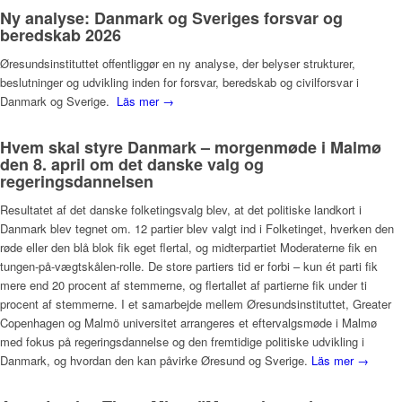
Ny analyse: Danmark og Sveriges forsvar og
beredskab 2026
Øresundsinstituttet offentliggør en ny analyse, der belyser strukturer,
beslutninger og udvikling inden for forsvar, beredskab og civilforsvar i
Danmark og Sverige.
Läs mer →
Hvem skal styre Danmark – morgenmøde i Malmø
den 8. april om det danske valg og
regeringsdannelsen
Resultatet af det danske folketingsvalg blev, at det politiske landkort i
Danmark blev tegnet om. 12 partier blev valgt ind i Folketinget, hverken den
røde eller den blå blok fik eget flertal, og midterpartiet Moderaterne fik en
tungen-på-vægtskålen-rolle. De store partiers tid er forbi – kun ét parti fik
mere end 20 procent af stemmerne, og flertallet af partierne fik under ti
procent af stemmerne. I et samarbejde mellem Øresundsinstituttet, Greater
Copenhagen og Malmö universitet arrangeres et eftervalgsmøde i Malmø
med fokus på regeringsdannelse og den fremtidige politiske udvikling i
Danmark, og hvordan den kan påvirke Øresund og Sverige.
Läs mer →