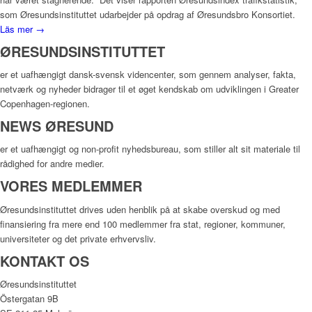
som Øresundsinstituttet udarbejder på opdrag af Øresundsbro Konsortiet.
Läs mer →
ØRESUNDSINSTITUTTET
er et uafhængigt dansk-svensk videncenter, som gennem analyser, fakta,
netværk og nyheder bidrager til et øget kendskab om udviklingen i Greater
Copenhagen-regionen.
NEWS ØRESUND
er et uafhængigt og non-profit nyhedsbureau, som stiller alt sit materiale til
rådighed for andre medier.
VORES MEDLEMMER
Øresundsinstituttet drives uden henblik på at skabe overskud og med
finansiering fra mere end 100 medlemmer fra stat, regioner, kommuner,
universiteter og det private erhvervsliv.
KONTAKT OS
Øresundsinstituttet
Östergatan 9B