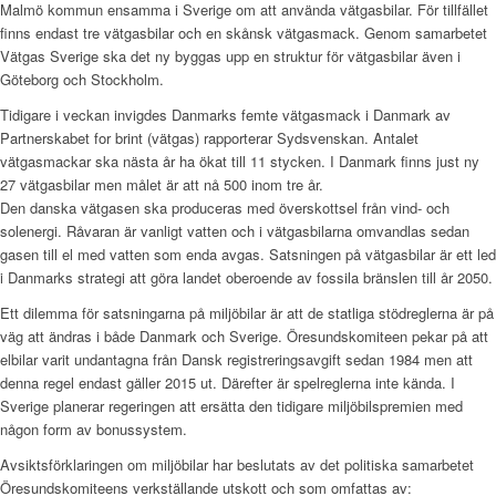
Malmö kommun ensamma i Sverige om att använda vätgasbilar. För tillfället
finns endast tre vätgasbilar och en skånsk vätgasmack. Genom samarbetet
Vätgas Sverige ska det ny byggas upp en struktur för vätgasbilar även i
Göteborg och Stockholm.
Tidigare i veckan invigdes Danmarks femte vätgasmack i Danmark av
Partnerskabet for brint (vätgas) rapporterar Sydsvenskan. Antalet
vätgasmackar ska nästa år ha ökat till 11 stycken. I Danmark finns just ny
27 vätgasbilar men målet är att nå 500 inom tre år.
Den danska vätgasen ska produceras med överskottsel från vind- och
solenergi. Råvaran är vanligt vatten och i vätgasbilarna omvandlas sedan
gasen till el med vatten som enda avgas. Satsningen på vätgasbilar är ett led
i Danmarks strategi att göra landet oberoende av fossila bränslen till år 2050.
Ett dilemma för satsningarna på miljöbilar är att de statliga stödreglerna är på
väg att ändras i både Danmark och Sverige. Öresundskomiteen pekar på att
elbilar varit undantagna från Dansk registreringsavgift sedan 1984 men att
denna regel endast gäller 2015 ut. Därefter är spelreglerna inte kända. I
Sverige planerar regeringen att ersätta den tidigare miljöbilspremien med
någon form av bonussystem.
Avsiktsförklaringen om miljöbilar har beslutats av det politiska samarbetet
Öresundskomiteens verkställande utskott och som omfattas av: