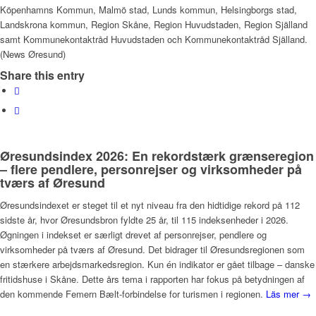
Köpenhamns Kommun, Malmö stad, Lunds kommun, Helsingborgs stad,
Landskrona kommun, Region Skåne, Region Huvudstaden, Region Själland
samt Kommunekontaktråd Huvudstaden och Kommunekontaktråd Själland.
(News Øresund)
Share this entry
Øresundsindex 2026: En rekordstærk grænseregion
– flere pendlere, personrejser og virksomheder på
tværs af Øresund
Øresundsindexet er steget til et nyt niveau fra den hidtidige rekord på 112
sidste år, hvor Øresundsbron fyldte 25 år, til 115 indeksenheder i 2026.
Øgningen i indekset er særligt drevet af personrejser, pendlere og
virksomheder på tværs af Øresund. Det bidrager til Øresundsregionen som
en stærkere arbejdsmarkedsregion. Kun én indikator er gået tilbage – danske
fritidshuse i Skåne. Dette års tema i rapporten har fokus på betydningen af
den kommende Femern Bælt-forbindelse for turismen i regionen.
Läs mer →