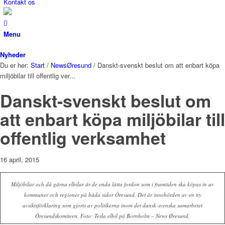
Kontakt os
Menu
Nyheder
Du er her:
Start
/
NewsØresund
/
Danskt-svenskt beslut om att enbart köpa
miljöbilar till offentlig ver...
Danskt-svenskt beslut om
att enbart köpa miljöbilar till
offentlig verksamhet
16 april, 2015
Miljöbilar och då gärna elbilar är de enda lätta fordon som i framtiden ska köpas in av
kommuner och regioner på båda sidor Öresund. Det är innebörden av en ny
avsiktsförklaring som gjorts av politikerna inom det dansk-svenska samarbetet
Öresundskomiteen. Foto: Tesla elbil på Bornholm – News Øresund.