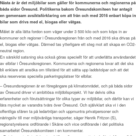
Nästa år är det miljöbilar som gäller för kommunerna och regionerna på
båda sidor Öresund. Politikerna bakom Öresundskomiteen har antagit
en gemensam avsiktsförklaring om att från och med 2016 enbart köpa in
bilar som drivs med el, biogas eller vätgas.
Målet är alla lätta fordon som väger under 3 500 kilo och som köps in av
kommuner och regioner i Öresundsregionen från och med 2016 ska drivas på
el, biogas eller vätgas. Därmed tas ytterligare ett steg mot att skapa en CO2-
neutral region.
En särskild satsning ska också göras speciellt för att underlätta användandet
av elbilar i Öresundsregionen. Kommunerna och regionerna lovar att det ska
bli enklare att ansöka om tillstånd för att sätta upp laddstolpar och att det
ska reserveras speciella parkeringsplatser för elbilar.
– Öresundsregionen är en föregångare på klimatområdet, och på båda sidor
av Öresund driver vi ambitiösa miljöbilsprojekt. Vi har delvis olika
erfarenheter och förutsättningar för olika typer av miljöbilar, och därför kan vi
lära mycket av varandra tvärs över Öresund. Och självklart ska vi i den
offentliga sfären ta på ledartröjan och uppmuntra privatpersoner och
näringsliv till mer miljövänliga transporter, säger Henrik Fritzon (S),
regionstyrelsens ordförande i Skåne och vice ordförande i det politiska
samarbetet Öresundskomiteen i en kommentar.