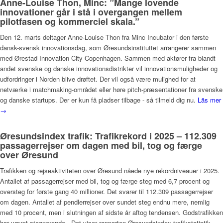
Anne-Louise Thon, Minc: ”Mange lovende
innovationer går i stå i overgangen mellem
pilotfasen og kommerciel skala.”
Den 12. marts deltager Anne-Louise Thon fra Minc Incubator i den første
dansk-svensk innovationsdag, som Øresundsinstituttet arrangerer sammen
med Ørestad Innovation City Copenhagen. Sammen med aktører fra blandt
andet svenske og danske innovationsdistrikter vil innovationsmuligheder og
udfordringer i Norden blive drøftet. Der vil også være mulighed for at
netværke i matchmaking-området eller høre pitch-præsentationer fra svenske
og danske startups. Der er kun få pladser tilbage - så tilmeld dig nu.
Läs mer
→
Øresundsindex trafik: Trafikrekord i 2025 – 112.309
passagerrejser om dagen med bil, tog og færge
over Øresund
Trafikken og rejseaktiviteten over Øresund nåede nye rekordniveauer i 2025.
Antallet af passagerrejser med bil, tog og færge steg med 6,7 procent og
oversteg for første gang 40 millioner. Det svarer til 112.309 passagerrejser
om dagen. Antallet af pendlerrejser over sundet steg endnu mere, nemlig
med 10 procent, men i slutningen af sidste år aftog tendensen. Godstrafikken
har været stagnerende. Det viser rapporten Øresundsindex trafikstatistik,