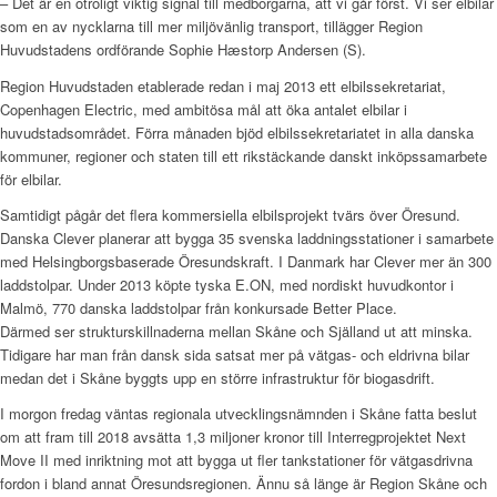
– Det är en otroligt viktig signal till medborgarna, att vi går först. Vi ser elbilar
som en av nycklarna till mer miljövänlig transport, tillägger Region
Huvudstadens ordförande Sophie Hæstorp Andersen (S).
Region Huvudstaden etablerade redan i maj 2013 ett elbilssekretariat,
Copenhagen Electric, med ambitösa mål att öka antalet elbilar i
huvudstadsområdet. Förra månaden bjöd elbilssekretariatet in alla danska
kommuner, regioner och staten till ett rikstäckande danskt inköpssamarbete
för elbilar.
Samtidigt pågår det flera kommersiella elbilsprojekt tvärs över Öresund.
Danska Clever planerar att bygga 35 svenska laddningsstationer i samarbete
med Helsingborgsbaserade Öresundskraft. I Danmark har Clever mer än 300
laddstolpar. Under 2013 köpte tyska E.ON, med nordiskt huvudkontor i
Malmö, 770 danska laddstolpar från konkursade Better Place.
Därmed ser strukturskillnaderna mellan Skåne och Själland ut att minska.
Tidigare har man från dansk sida satsat mer på vätgas- och eldrivna bilar
medan det i Skåne byggts upp en större infrastruktur för biogasdrift.
I morgon fredag väntas regionala utvecklingsnämnden i Skåne fatta beslut
om att fram till 2018 avsätta 1,3 miljoner kronor till Interregprojektet Next
Move II med inriktning mot att bygga ut fler tankstationer för vätgasdrivna
fordon i bland annat Öresundsregionen. Ännu så länge är Region Skåne och