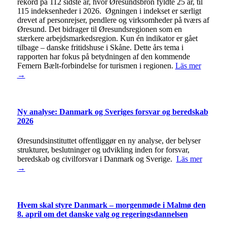
rekord på 112 sidste år, hvor Øresundsbron fyldte 25 år, til
115 indeksenheder i 2026. Øgningen i indekset er særligt
drevet af personrejser, pendlere og virksomheder på tværs af
Øresund. Det bidrager til Øresundsregionen som en
stærkere arbejdsmarkedsregion. Kun én indikator er gået
tilbage – danske fritidshuse i Skåne. Dette års tema i
rapporten har fokus på betydningen af den kommende
Femern Bælt-forbindelse for turismen i regionen.
Läs mer
→
Ny analyse: Danmark og Sveriges forsvar og beredskab
2026
Øresundsinstituttet offentliggør en ny analyse, der belyser
strukturer, beslutninger og udvikling inden for forsvar,
beredskab og civilforsvar i Danmark og Sverige.
Läs mer
→
Hvem skal styre Danmark – morgenmøde i Malmø den
8. april om det danske valg og regeringsdannelsen