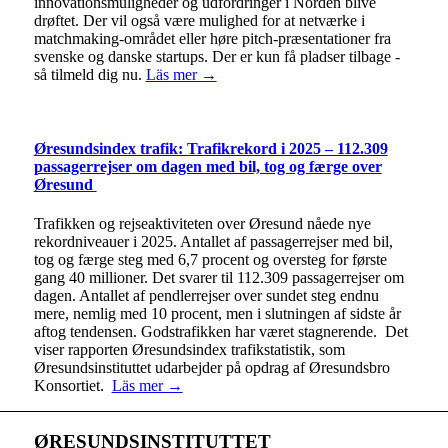
innovationsmuligheder og udfordringer i Norden blive
drøftet. Der vil også være mulighed for at netværke i
matchmaking-området eller høre pitch-præsentationer fra
svenske og danske startups. Der er kun få pladser tilbage -
så tilmeld dig nu.
Läs mer →
Øresundsindex trafik: Trafikrekord i 2025 – 112.309
passagerrejser om dagen med bil, tog og færge over
Øresund
Trafikken og rejseaktiviteten over Øresund nåede nye
rekordniveauer i 2025. Antallet af passagerrejser med bil,
tog og færge steg med 6,7 procent og oversteg for første
gang 40 millioner. Det svarer til 112.309 passagerrejser om
dagen. Antallet af pendlerrejser over sundet steg endnu
mere, nemlig med 10 procent, men i slutningen af sidste år
aftog tendensen. Godstrafikken har været stagnerende. Det
viser rapporten Øresundsindex trafikstatistik, som
Øresundsinstituttet udarbejder på opdrag af Øresundsbro
Konsortiet.
Läs mer →
ØRESUNDSINSTITUTTET