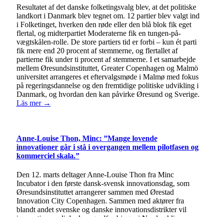
Resultatet af det danske folketingsvalg blev, at det politiske
landkort i Danmark blev tegnet om. 12 partier blev valgt ind
i Folketinget, hverken den røde eller den blå blok fik eget
flertal, og midterpartiet Moderaterne fik en tungen-på-
vægtskålen-rolle. De store partiers tid er forbi – kun ét parti
fik mere end 20 procent af stemmerne, og flertallet af
partierne fik under ti procent af stemmerne. I et samarbejde
mellem Øresundsinstituttet, Greater Copenhagen og Malmö
universitet arrangeres et eftervalgsmøde i Malmø med fokus
på regeringsdannelse og den fremtidige politiske udvikling i
Danmark, og hvordan den kan påvirke Øresund og Sverige.
Läs mer →
Anne-Louise Thon, Minc: ”Mange lovende
innovationer går i stå i overgangen mellem pilotfasen og
kommerciel skala.”
Den 12. marts deltager Anne-Louise Thon fra Minc
Incubator i den første dansk-svensk innovationsdag, som
Øresundsinstituttet arrangerer sammen med Ørestad
Innovation City Copenhagen. Sammen med aktører fra
blandt andet svenske og danske innovationsdistrikter vil