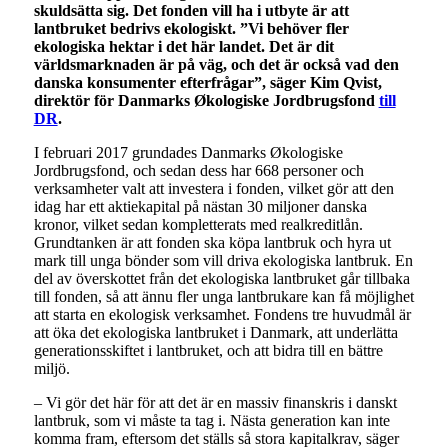
skuldsätta sig. Det fonden vill ha i utbyte är att
lantbruket bedrivs ekologiskt. ”Vi behöver fler
ekologiska hektar i det här landet. Det är dit
världsmarknaden är på väg, och det är också vad den
danska konsumenter efterfrågar”, säger Kim Qvist,
direktör för Danmarks Økologiske Jordbrugsfond
till
DR
.
I februari 2017 grundades Danmarks Økologiske
Jordbrugsfond, och sedan dess har 668 personer och
verksamheter valt att investera i fonden, vilket gör att den
idag har ett aktiekapital på nästan 30 miljoner danska
kronor, vilket sedan kompletterats med realkreditlån.
Grundtanken är att fonden ska köpa lantbruk och hyra ut
mark till unga bönder som vill driva ekologiska lantbruk. En
del av överskottet från det ekologiska lantbruket går tillbaka
till fonden, så att ännu fler unga lantbrukare kan få möjlighet
att starta en ekologisk verksamhet. Fondens tre huvudmål är
att öka det ekologiska lantbruket i Danmark, att underlätta
generationsskiftet i lantbruket, och att bidra till en bättre
miljö.
– Vi gör det här för att det är en massiv finanskris i danskt
lantbruk, som vi måste ta tag i. Nästa generation kan inte
komma fram, eftersom det ställs så stora kapitalkrav, säger